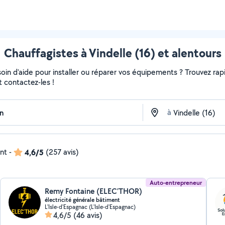
Chauffagistes à Vindelle (16) et alentours
in d'aide pour installer ou réparer vos équipements ? Trouvez rapi
t contactez-les !
à
ent
-
4,6/5
(257 avis)
Auto-entrepreneur
Remy Fontaine (ELEC’THOR)
électricité générale bâtiment
L'Isle-d'Espagnac (L'Isle-d'Espagnac)
4,6/5
(46 avis)