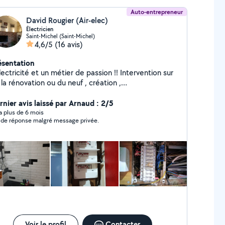
Auto-entrepreneur
David Rougier (Air-elec)
Électricien
Saint-Michel (Saint-Michel)
4,6/5
(16 avis)
ésentation
ectricité et un métier de passion !! Intervention sur
la rénovation ou du neuf , création ,
motique,dépannage ,je suis a votre service ! j
fectue également,de la plomberie, carrelage, faïence
rnier avis laissé par Arnaud : 2/5
y a plus de 6 mois
 de réponse malgré message privée.
che de répondre au plus vite à vos demandes !!
Voir le profil
Contacter