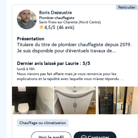
Particulier
Boris Dezeustre
Plombier-chauffagiste
Saint-Yrieix-sur-Charente (Nord Centre)
4,5/5
(46 avis)
Présentation
Titulaire du titre de plombier chauffagiste depuis 2019.
Je suis disponible pour d'éventuels travaux de
plomberie et de chauffage.
Dernier avis laissé par Laurie : 5/5
lundi à 16h
Nous n'avons pas fait affaire mais je vous remercie pour les
explications et la rapidité avec laquelle vous m'avez répondu. Je
recommande sans hésiter. Très sérieux
Chauffage ou climatisation
Voir le profil
Contacter