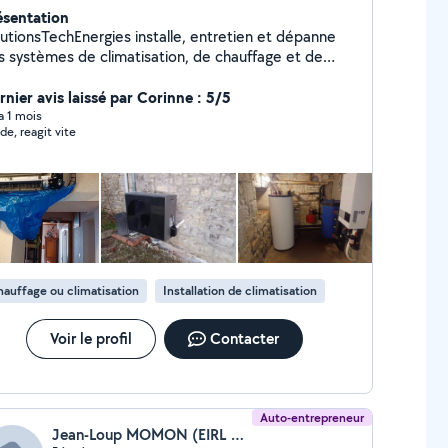
ésentation
lutionsTechEnergies installe, entretien et dépanne
s systèmes de climatisation, de chauffage et de
pes à chaleur pour les particuliers et les
ofessionnels. Nous proposons des solutions
rnier avis laissé par Corinne : 5/5
ergétiques modernes, performantes et durables
 a 1 mois
ide, reagit vite
ur réduire votre consommation et améliorer votre
nfort été comme hiver. Basés en Charente, nous
tervenons rapidement avec un service fiable, soigné
personnalisé."
auffage ou climatisation
Installation de climatisation
Voir le profil
Contacter
Auto-entrepreneur
Jean-Loup MOMON (EIRL PUO)