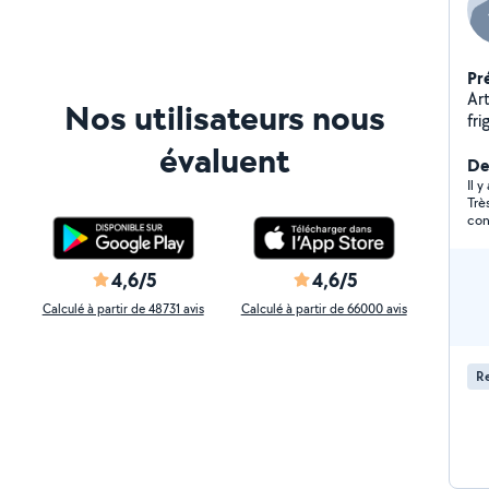
Pr
Art
Nos utilisateurs nous
fri
bâ
évaluent
De
Il 
Trè
con
affa
pou
Lou
4,6/5
4,6/5
Calculé à partir de 48731 avis
Calculé à partir de 66000 avis
R