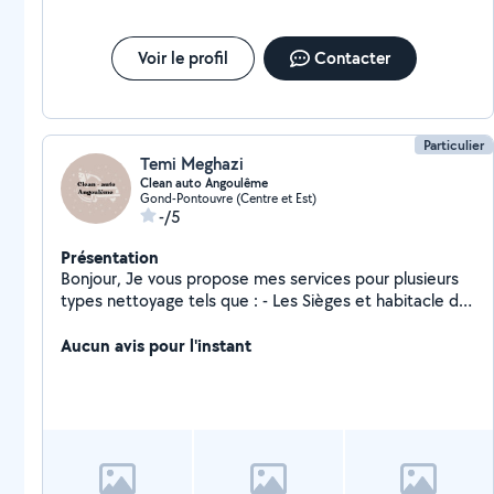
Voir le profil
Contacter
Particulier
Temi Meghazi
Clean auto Angoulême
Gond-Pontouvre (Centre et Est)
-/5
Présentation
Bonjour, Je vous propose mes services pour plusieurs
types nettoyage tels que : - Les Sièges et habitacle du
véhicule en cuir ou en tissu - Un nettoyage du
jaunissement des phares - Tapis - Matelas - Canapés,
Aucun avis pour l'instant
etc. J'utilise mon Karcher nettoyeur
injecteur/extracteur ainsi que les produits adaptés. Je
me déplace à votre domicile autour d'Angoulême dans
un rayon de 40 km. N'hésitez pas à me contacter