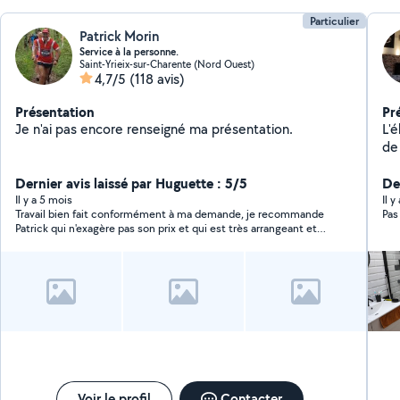
Particulier
Patrick Morin
Service à la personne.
Saint-Yrieix-sur-Charente (Nord Ouest)
4,7/5
(118 avis)
Présentation
Pr
Je n'ai pas encore renseigné ma présentation.
L'él
de 
do
Dernier avis laissé par Huguette : 5/5
ef
De
et divers travaux , multi services !! a votre écoute et
Il y a 5 mois
Il 
Travail bien fait conformément à ma demande, je recommande
Pas
tâ
Patrick qui n'exagère pas son prix et qui est très arrangeant et
sympathique !
Voir le profil
Contacter