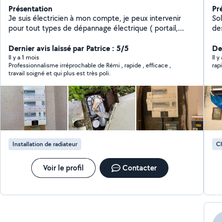
Présentation
Pr
Je suis électricien à mon compte, je peux intervenir
So
pour tout types de dépannage électrique ( portail,
de
VMC, tableau électrique, ect) Vous pouvez également
pom
m'appeler pour un projet de modification ou rénovation
Dernier avis laissé par Patrice : 5/5
pr
De
de votre installation électrique, je réalise des devis
én
Il y a 1 mois
Il y
Professionnalisme irréprochable de Rémi , rapide , efficace ,
rap
gratuitement dans toute la Charente et rapidement !
po
travail soigné et qui plus est très poli.
Au plaisir de vous lire.
co
in
et 
Installation de radiateur
Ch
Voir le profil
Contacter