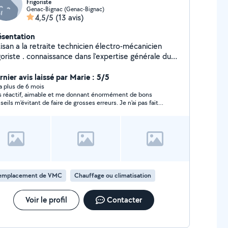
Frigoriste
Genac-Bignac (Genac-Bignac)
4,5/5
(13 avis)
ésentation
isan a la retraite technicien électro-mécanicien
goriste . connaissance dans l'expertise générale du
timent.
rnier avis laissé par Marie : 5/5
y a plus de 6 mois
s réactif, aimable et me donnant énormément de bons
seils m'évitant de faire de grosses erreurs. Je n'ai pas fait
ire avec JL mais j'aurais choisi de travailler avec lui si j'avais
rsuivi mon projet. Hautement recommandé. Merci Jean-
p!
emplacement de VMC
Chauffage ou climatisation
Voir le profil
Contacter