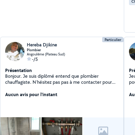
Ch
Particulier
Hereba Djikine
Plombier
Angoulême (Plateau Sud)
-/5
Présentation
Pr
Bonjour. Je suis diplômé entend que plombier
Je
chauffagiste. N'hésitez pas pas à me contacter pour
pou
tout vos travaux et de petits bricoles
Aucun avis pour l'instant
Au