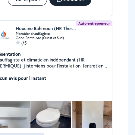
Auto-entrepreneur
Houcine Rahmoun (HR Thermique)
Plombier chauffagiste
Gond-Pontouvre (Ouest et Sud)
-/5
ésentation
auffagiste et climaticien indépendant (HR
RMIQUE), j'interviens pour l'installation, l'entretien
 le dépannage en chauffage, climatisation et
mberie. Travail soigné, réactif et à l'écoute, je
cun avis pour l'instant
opose des solutions adaptées à vos besoins et à
re budget. Devis gratuit.