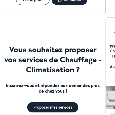
Pr
Vous souhaitez proposer
Ch
THE
vos services de Chauffage -
et
plo
Au
Climatisation ?
pr
vot
Inscrivez-vous et répondez aux demandes près
de chez vous !
Proposer mes services