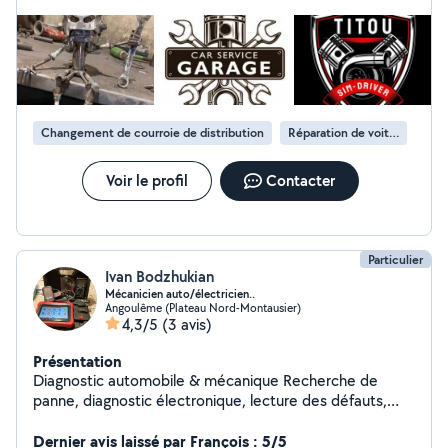
Changement de courroie de distribution
Réparation de voiture
Voir le profil
Contacter
Particulier
Ivan Bodzhukian
Mécanicien auto/électricien..
Angoulême (Plateau Nord-Montausier)
4,3/5
(3 avis)
Présentation
Diagnostic automobile & mécanique Recherche de
panne, diagnostic électronique, lecture des défauts,
codage, adaptations, clés automobiles. Je réalise
également les réparations mécaniques courantes :
Dernier avis laissé par François : 5/5