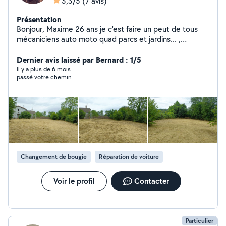
3,3/5
(7 avis)
Présentation
Bonjour, Maxime 26 ans je c'est faire un peut de tous
mécaniciens auto moto quad parcs et jardins... ,
chauffeur avec tous mes permis de conduire sauf le
transport en commun tonte débroussaillage bricolage
Dernier avis laissé par Bernard : 1/5
en tous genres ne pas hésiter à me contacter Tonte
Il y a plus de 6 mois
passé votre chemin
Débroussaillage Location de matériel Dépannage a
domicile Récupération de matériels de jardin HS
Changement de bougie
Réparation de voiture
Voir le profil
Contacter
Particulier