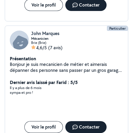
Voir le profil
Contacter
Particulier
John Marques
Mécanicien
Brie (Brie)
4,6/5
(7 avis)
Présentation
Bonjour je suis mecanicien de métier et aimerais
dépanner des personne sans passer par un gros garage
avec se beau système de allo voisin si besoin hésiter
pas je suis a votre écoute. Cordialement
Dernier avis laissé par Farid : 5/5
Il y a plus de 6 mois
sympa et pro !
Voir le profil
Contacter