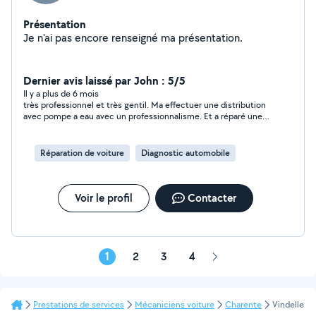
Présentation
Je n'ai pas encore renseigné ma présentation.
Dernier avis laissé par John : 5/5
Il y a plus de 6 mois
très professionnel et très gentil. Ma effectuer une distribution
avec pompe a eau avec un professionnalisme. Et a réparé une
fuite qui a été mal fait par les précédents mécanicien. Merci
encore
Réparation de voiture
Diagnostic automobile
Voir le profil
Contacter
1
2
3
4
Page
suivante
Prestations de services
Mécaniciens voiture
Charente
Vindelle