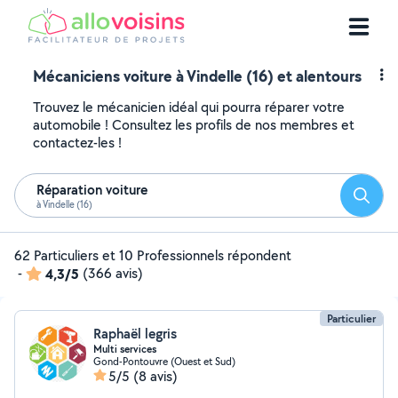
Mécaniciens voiture à Vindelle (16) et alentours
Trouvez le mécanicien idéal qui pourra réparer votre
automobile ! Consultez les profils de nos membres et
contactez-les !
Réparation voiture
Reche
à Vindelle (16)
62 Particuliers et 10 Professionnels répondent
-
4,3/5
(366 avis)
Particulier
Raphaël legris
Multi services
Gond-Pontouvre (Ouest et Sud)
5/5
(8 avis)