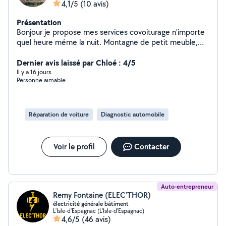
4,1/5
(10 avis)
Présentation
Bonjour je propose mes services covoiturage n'importe
quel heure méme la nuit. Montagne de petit meuble,
petit déménagement, détente massage, ballade, et
Dernier avis laissé par Chloé : 4/5
recherche a me faire de nouveaux amis entre voisins
Il y a 16 jours
Personne aimable
Réparation de voiture
Diagnostic automobile
Voir le profil
Contacter
Auto-entrepreneur
Remy Fontaine (ELEC’THOR)
électricité générale bâtiment
L'Isle-d'Espagnac (L'Isle-d'Espagnac)
4,6/5
(46 avis)