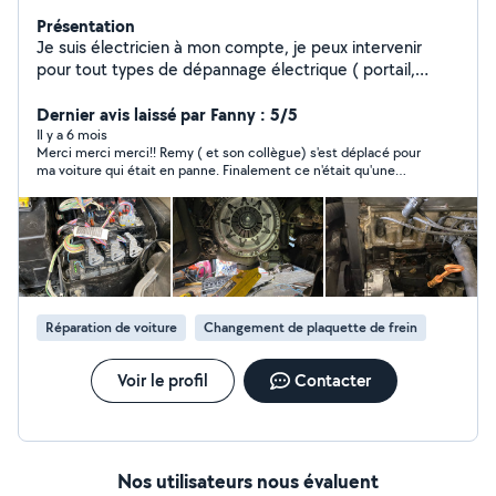
Présentation
Je suis électricien à mon compte, je peux intervenir
pour tout types de dépannage électrique ( portail,
VMC, tableau électrique, ect) Vous pouvez également
m'appeler pour un projet de modification ou rénovation
Dernier avis laissé par Fanny : 5/5
de votre installation électrique, je réalise des devis
Il y a 6 mois
Merci merci merci!! Remy ( et son collègue) s'est déplacé pour
gratuitement dans toute la Charente et rapidement ! Au
ma voiture qui était en panne. Finalement ce n'était qu'une
plaisir de vous lire.
simple panne de carburant ( ça démarre mieux quand on pense
à en remettre :) ) Ne pouvant pas me déplacer, ils sont allés
me chercher du carburant. Je recommande 1000 fois!
Réparation de voiture
Changement de plaquette de frein
Voir le profil
Contacter
Nos utilisateurs nous évaluent