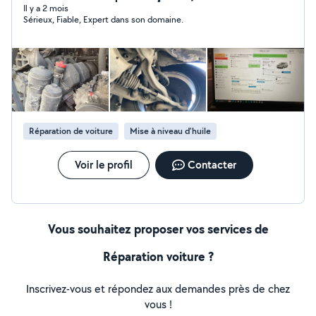
entretien, freins, suspension, distribution, embrayage,
Il y a 2 mois
Sérieux, Fiable, Expert dans son domaine.
etc. Secteur Angoulême - Nersac - Sireuil.
Réparation de voiture
Mise à niveau d'huile
Voir le profil
Contacter
Vous souhaitez proposer vos services de
Réparation voiture ?
Inscrivez-vous et répondez aux demandes près de chez
vous !