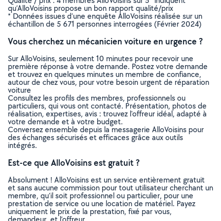
Qualité / prix : 4 membres AlloVoisins sur 5* indiquent
qu’AlloVoisins propose un bon rapport qualité/prix
* Données issues d’une enquête AlloVoisins réalisée sur un
échantillon de 5 671 personnes interrogées (Février 2024)
Vous cherchez un mécanicien voiture en urgence ?
Sur AlloVoisins, seulement 10 minutes pour recevoir une
première réponse à votre demande. Postez votre demande
et trouvez en quelques minutes un membre de confiance,
autour de chez vous, pour votre besoin urgent de réparation
voiture
Consultez les profils des membres, professionnels ou
particuliers, qui vous ont contacté. Présentation, photos de
réalisation, expertises, avis : trouvez l'offreur idéal, adapté à
votre demande et à votre budget.
Conversez ensemble depuis la messagerie AlloVoisins pour
des échanges sécurisés et efficaces grâce aux outils
intégrés.
Est-ce que AlloVoisins est gratuit ?
Absolument ! AlloVoisins est un service entièrement gratuit
et sans aucune commission pour tout utilisateur cherchant un
membre, qu’il soit professionnel ou particulier, pour une
prestation de service ou une location de matériel. Payez
uniquement le prix de la prestation, fixé par vous,
demandeur, et l’offreur.