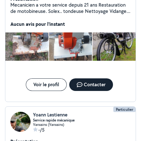
Mecanicien a votre service depuis 21 ans Restauration
de motobineuse. Solex.. tondeuse Nettoyage Vidanges
et filtres Vidanges de liquide de freins Renovation des
phares Renovation de peinture des jantes Distribution
Aucun avis pour l'instant
Changement de disques et plaquettes Changement
des bougies Je peut aussi couper votre pelouse et
autres services
Voir le profil
Contacter
Particulier
Yoann Lestienne
Service rapide mécanique
Vanxains (Vanxains)
-/5