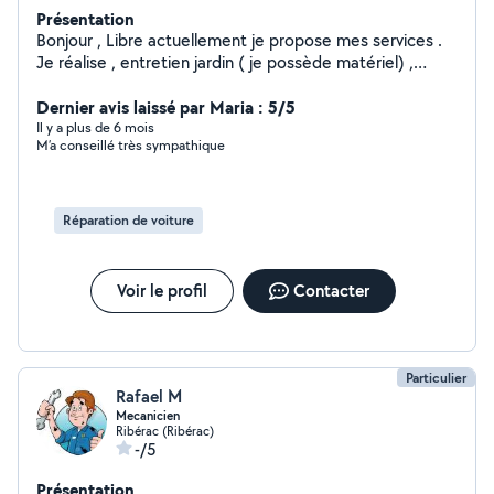
Présentation
Bonjour , Libre actuellement je propose mes services .
Je réalise , entretien jardin ( je possède matériel) ,
bricolage en général ,mécanique auto/moto et je
Dernier avis laissé par Maria : 5/5
possède camionnette gros volume
Il y a plus de 6 mois
M’a conseillé très sympathique
Réparation de voiture
Voir le profil
Contacter
Particulier
Rafael M
Mecanicien
Ribérac (Ribérac)
-/5
Présentation