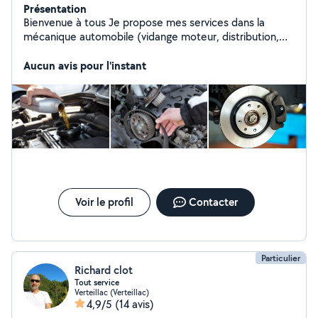
Présentation
Bienvenue à tous Je propose mes services dans la
mécanique automobile (vidange moteur, distribution,
freinage, train avant, diagnostic automobile) Pour toutes
demandes de renseignements merci de bien vouloir me
Aucun avis pour l'instant
contactez. Cordialement ML AUTO 16
Voir le profil
Contacter
Particulier
Richard clot
Tout service
Verteillac (Verteillac)
4,9/5
(14 avis)