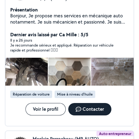
Présentation
Bonjour, Je propose mes services en mécanique auto
notamment. Je suis mécanicien et passionné. Je suis
également disponible pour de la pose de carrelage
ayant été carreleur pendant 2 ans.
Dernier avis laissé par Ca Mille : 5/5
Il y a 26 jours
Je recommande sérieux et appliqué. Réparation sur véhicule
rapide et professionnel 👌🏽💯
Réparation de voiture
Mise à niveau d'huile
Voir le profil
Contacter
Auto-entrepreneur
Meelvin Perrocheau (MP AUTO)