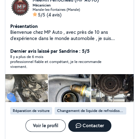
Mécanicien
Mansle-les-Fontaines (Mansle)
5/5
(4 avis)
Présentation
Bienvenue chez MP Auto , avec près de 10 ans
d'expérience dans le monde automobile , je suis
aujourd'hui ravi de proposer mes services. Garage
ambulant je me déplace à votre domicile, sur votre lieu
Dernier avis laissé par Sandrine : 5/5
de travail et encore , sur le secteur Charente et
Il y a plus de 6 mois
professionnel fiable et compétant, je le recommande
alentours. N'hésitez pas à me contacter par téléphone
vivement.
ou mail pour tout devis. Merci et à bientôt
Réparation de voiture
Changement de liquide de refroidissement
Voir le profil
Contacter