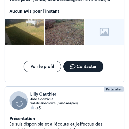
,débarras de vos encombrants, nettoyage de terrasse,
ou je récupère métaux et ferraille gratuitement
Aucun avis pour l'instant
N'hésitez pas à m'envoyer un message.
Voir le profil
Contacter
Particulier
Lilly Gauthier
Aide à domicile
Val-de-Bonnieure (Saint-Angeau)
-/5
Présentation
Je suis disponible et à l'écoute et j'effectue des