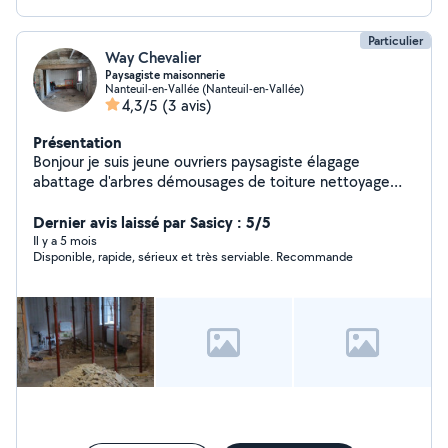
Particulier
Way Chevalier
Paysagiste maisonnerie
Nanteuil-en-Vallée (Nanteuil-en-Vallée)
4,3/5
(3 avis)
Présentation
Bonjour je suis jeune ouvriers paysagiste élagage
abattage d'arbres démousages de toiture nettoyage
parc et jardin je fait aussi éventuellement de la petite
maisonnerie je peux faire des tours de déchetterie
Dernier avis laissé par Sasicy : 5/5
évacuation de gravats et encombrement je réponds à
Il y a 5 mois
Disponible, rapide, sérieux et très serviable. Recommande
toutes demandes