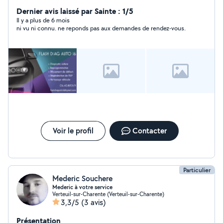
diagnostics et des codages avec des outils performants
Coder ou reprogrammer une clé Optimisation moteur,
Dernier avis laissé par Sainte : 1/5
conversion E85, suppression FAP, Adblue ou autres
Il y a plus de 6 mois
ni vu ni connu. ne reponds pas aux demandes de rendez-vous.
Voir le profil
Contacter
Particulier
Mederic Souchere
Mederic à votre service
Verteuil-sur-Charente (Verteuil-sur-Charente)
3,3/5
(3 avis)
Présentation