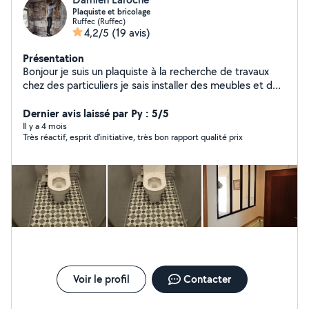
Plaquiste et bricolage
Ruffec (Ruffec)
4,2/5
(19 avis)
Présentation
Bonjour je suis un plaquiste à la recherche de travaux
chez des particuliers je sais installer des meubles et de
la petite plomberie même que installation de douche ,
lavabo et WC . Je peux aussi faire de la petite peinture
Dernier avis laissé par Py : 5/5
ainsi que de la pose de sol, balatum et parquet flottant
Il y a 4 mois
Très réactif, esprit d'initiative, très bon rapport qualité prix
,je peu aussi passer la tondeuse élaguer et taillé une
haie
Voir le profil
Contacter