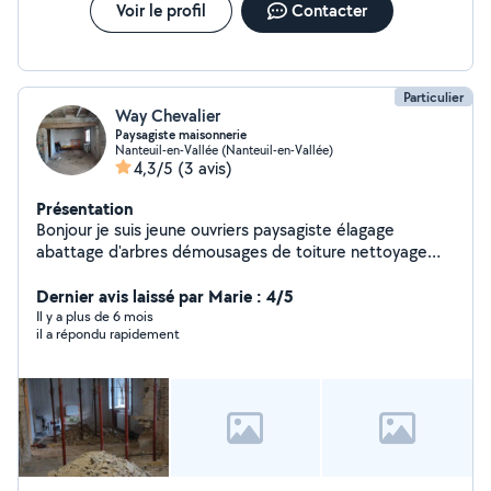
Voir le profil
Contacter
Particulier
Way Chevalier
Paysagiste maisonnerie
Nanteuil-en-Vallée (Nanteuil-en-Vallée)
4,3/5
(3 avis)
Présentation
Bonjour je suis jeune ouvriers paysagiste élagage
abattage d'arbres démousages de toiture nettoyage
parc et jardin je fait aussi éventuellement de la petite
maisonnerie je peux faire des tours de déchetterie
Dernier avis laissé par Marie : 4/5
évacuation de gravats et encombrement je réponds à
Il y a plus de 6 mois
il a répondu rapidement
toutes demandes