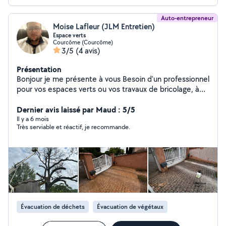
Auto-entrepreneur
Moise Lafleur (JLM Entretien)
Espace verts
Courcôme (Courcôme)
3/5
(4 avis)
Présentation
Bonjour je me présente à vous Besoin d'un professionnel
pour vos espaces verts ou vos travaux de bricolage, à
l'intérieur comme à l'extérieur ? Mon entreprise vous
propose des services complets : de l'entretien de votre
Dernier avis laissé par Maud : 5/5
jardin à la réalisation de petits travaux d'aménagement
Il y a 6 mois
Très serviable et réactif, je recommande.
et de réparation. Je m'engage à fournir un travail sérieux
et soigné, le tout à des prix très compétitifs. Confiez-
moi vos projets, je m'occupe du reste ! Contactez-moi
pour un devis gratuit.
Évacuation de déchets
Évacuation de végétaux