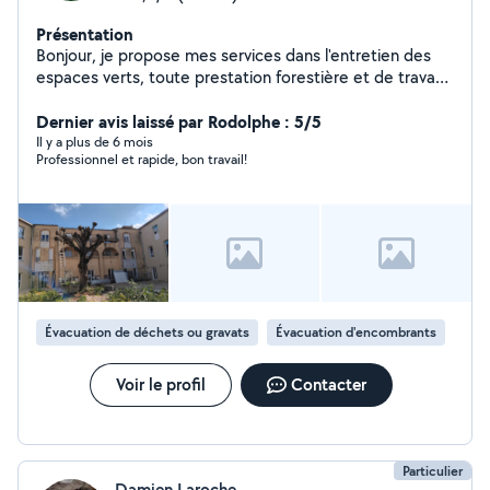
Présentation
Bonjour, je propose mes services dans l'entretien des
espaces verts, toute prestation forestière et de travaux
de maçonnerie. Travail serieux . N'hésitez pas à me
contacter.
Dernier avis laissé par Rodolphe : 5/5
Il y a plus de 6 mois
Professionnel et rapide, bon travail!
Évacuation de déchets ou gravats
Évacuation d'encombrants
Voir le profil
Contacter
Particulier
Damien Laroche