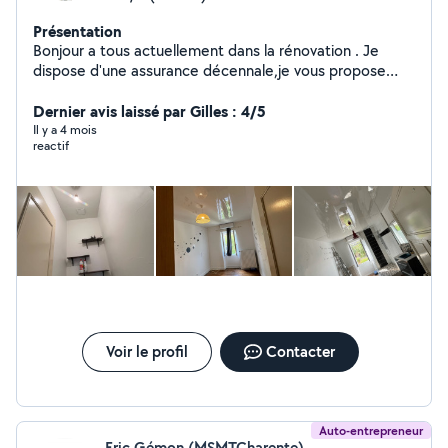
Présentation
Bonjour a tous actuellement dans la rénovation . Je
dispose d'une assurance décennale,je vous propose
mes services pour tous vos projets. N'hésitez pas je suis
à votre écoute. A bientôt
Dernier avis laissé par Gilles : 4/5
Il y a 4 mois
reactif
Voir le profil
Contacter
Auto-entrepreneur
Eric Gémon (MSMTCharente)