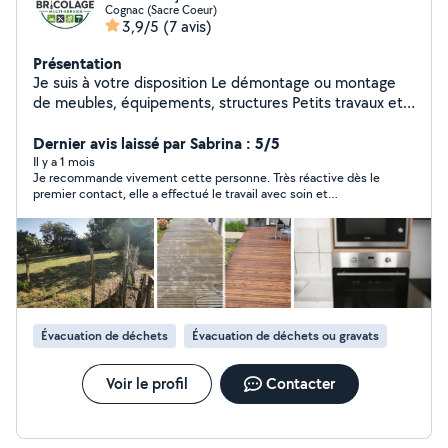
Cognac (Sacre Coeur)
3,9/5
(7 avis)
Présentation
Je suis à votre disposition Le démontage ou montage
de meubles, équipements, structures Petits travaux et
dépannages du quotidien Entretien de jardin, tonte,
taille, débroussaillage N'hésitez pas à me contacter, je
Dernier avis laissé par Sabrina : 5/5
me ferai un plaisir de vous rendre service
Il y a 1 mois
Je recommande vivement cette personne. Très réactive dès le
premier contact, elle a effectué le travail avec soin et
efficacité. En plus d'être sérieuse, c'est une personne très
gentille, agréable et sociable. Merci encore pour votre aide
Évacuation de déchets
Évacuation de déchets ou gravats
Voir le profil
Contacter