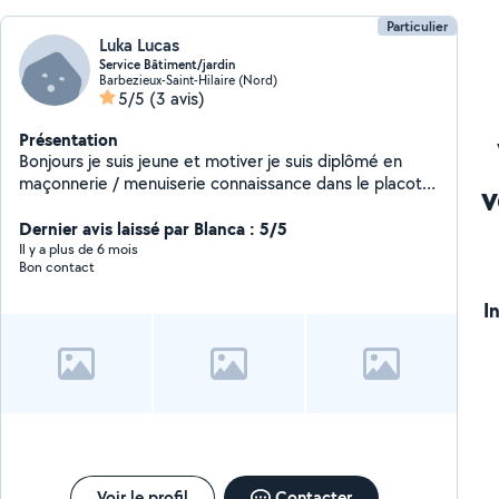
Particulier
Luka Lucas
Service Bâtiment/jardin
Barbezieux-Saint-Hilaire (Nord)
5/5
(3 avis)
Présentation
Bonjours je suis jeune et motiver je suis diplômé en
maçonnerie / menuiserie connaissance dans le placot
v
et charpente enduit / gouttière je suis plutôt du genre
à toucher à tous alors hésiter pas à me contacter
Dernier avis laissé par Blanca : 5/5
cordialement .
Il y a plus de 6 mois
Bon contact
I
Voir le profil
Contacter