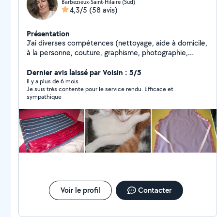
Barbezieux-Saint-Hilaire (Sud)
4,3/5
(58 avis)
Présentation
J'ai diverses compétences (nettoyage, aide à domicile,
à la personne, couture, graphisme, photographie,
conception de sites web, dessin, chant). J'aime
rencontrer des gens de tous horizons et aider. Je n'ai
Dernier avis laissé par Voisin : 5/5
pas d'abonnement donc pas la possibilité de répondre
Il y a plus de 6 mois
Je suis très contente pour le service rendu. Efficace et
systématiquement. N'hésitez pas à me contacter par
sympathique
téléphone au zerosixcinquante soixantetrois
soixantetroisquatorze en laissant un message.
Voir le profil
Contacter