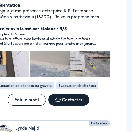
ésentation
njour je me présente entreprise K.P .Entreprise
ées a barbezieux(16300) . Je vous proprose mes
rvices en tant que multiservice principalement
ite maçonnerie, taille de haie ,tonte
rnier avis laissé par Malone : 5/5
vacuation des végétaux et gravat et déménagement
y a plus de 6 mois
 pu faire affaire avec Kevin et si c’était à refaire je referait
el à lui ! J’avais besoin d’un service pour tondre mon jardin
ça a été fait au top ! Très sympathique rapide et arrangeant
n a gérer ! Merci kevin au plaisir !
acuation de déchets ou gravats
Évacuation de déchets
Voir le profil
Contacter
Particulier
Lynda Najid