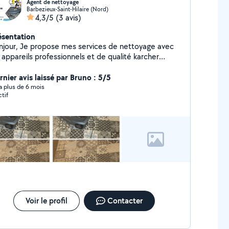
Agent de nettoyage
Barbezieux-Saint-Hilaire (Nord)
4,3/5
(3 avis)
ésentation
njour, Je propose mes services de nettoyage avec
 appareils professionnels et de qualité karcher
ampouineuse: canape, tapis,siège voiture Appareils
oyeur haute pression: sol,mur extérieur
rnier avis laissé par Bruno : 5/5
rs de mes prestations ou locations sa sera biensur
y a plus de 6 mois
ctif
mes produit de pro Déplacement 40 km autour
ur plus de renseignement en msg Cordialement
Voir le profil
Contacter