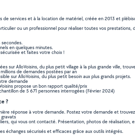
ns de services et à la location de matériel, créée en 2013 et plébi
culier ou un professionnel pour réaliser toutes vos prestations, d
s secondes.
nnels en quelques minutes.
sécurisée et faites votre choix !
sur AlloVoisins, du plus petit village à la plus grande ville, tro
 millions de demandes postées par an
ible sur AlloVoisins, du plus petit besoin aux plus grands projets.
votre demande
oVoisins propose un bon rapport qualité/prix
chantillon de 5 671 personnes interrogées (Février 2024)
ce ?
remière réponse à votre demande. Postez votre demande et trouve
 gravats
ers, qui vous ont contacté. Présentation, photos de réalisation, exp
s échanges sécurisés et efficaces grâce aux outils intégrés.