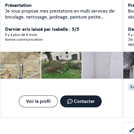
Présentation
Pr
Je vous propose mes prestations en multi services de:
Bo
bricolage, nettoyage, jardinage, peinture petite
situ
maçonnerie et réparation,aide au déménagement..ext
se
Dernier avis laissé par Isabelle : 5/5
l'espace vert , pet
De
,é
Il y a plus de 6 mois
Il 
bonne communication
J’ai
app
et 
Kevi
Év
Voir le profil
Contacter