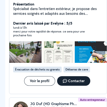
Présentation
Spécialisé dans l'entretien extérieur, je propose des
services soignés et adaptés aux besoins des
particuliers et des professionnels. Sérieux, réactif et à
l'écoute, j'interviens pour maintenir vos espaces
Dernier avis laissé par Evelyne : 5/5
extérieurs propres, entretenus et agréables toute
lundi à 13h
merci pour votre rapidité de réponse. ce sera pour une
l'année.
prochaine fois
Évacuation de déchets ou gravats
Débarras de cave
Voir le profil
Contacter
Auto-entrepreneur
JG Duf (HD Graphisme Photographie)