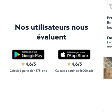
Pr
Bo
Nos utilisateurs nous
les
sh
évaluent
des vitres Nett
De
Lo
Il 
rea
avec 
Po
4,6/5
4,6/5
Calculé à partir de 48731 avis
Calculé à partir de 66000 avis