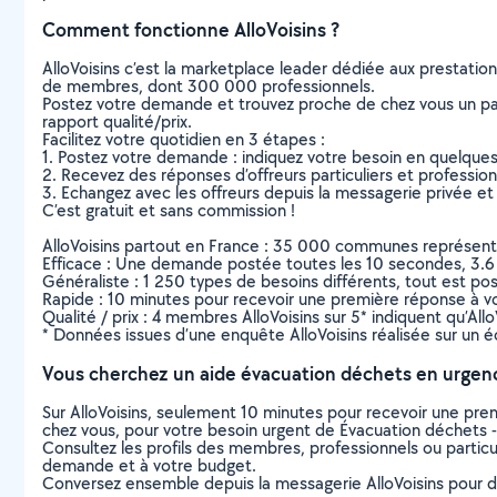
Comment fonctionne AlloVoisins ?
AlloVoisins c’est la marketplace leader dédiée aux prestatio
de membres, dont 300 000 professionnels.
Postez votre demande et trouvez proche de chez vous un parti
rapport qualité/prix.
Facilitez votre quotidien en 3 étapes :
1. Postez votre demande : indiquez votre besoin en quelque
2. Recevez des réponses d’offreurs particuliers et professio
3. Echangez avec les offreurs depuis la messagerie privée et 
C’est gratuit et sans commission !
AlloVoisins partout en France : 35 000 communes représentées 
Efficace : Une demande postée toutes les 10 secondes, 3.6
Généraliste : 1 250 types de besoins différents, tout est poss
Rapide : 10 minutes pour recevoir une première réponse à 
Qualité / prix : 4 membres AlloVoisins sur 5* indiquent qu’All
* Données issues d’une enquête AlloVoisins réalisée sur un é
Vous cherchez un aide évacuation déchets en urgen
Sur AlloVoisins, seulement 10 minutes pour recevoir une p
chez vous, pour votre besoin urgent de Évacuation déchets -
Consultez les profils des membres, professionnels ou particuli
demande et à votre budget.
Conversez ensemble depuis la messagerie AlloVoisins pour de