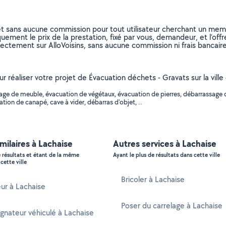
et sans aucune commission pour tout utilisateur cherchant un membre
uement le prix de la prestation, fixé par vous, demandeur, et l’offr
rectement sur AlloVoisins, sans aucune commission ni frais bancaire
our réaliser votre projet de Évacuation déchets - Gravats sur la vil
ge de meuble, évacuation de végétaux, évacuation de pierres, débarrassage d
tion de canapé, cave à vider, débarras d'objet, ..
imilaires à Lachaise
Autres services à Lachaise
e résultats et étant de la même
Ayant le plus de résultats dans cette ville
cette ville
Bricoler à Lachaise
ur à Lachaise
Poser du carrelage à Lachaise
nateur véhiculé à Lachaise