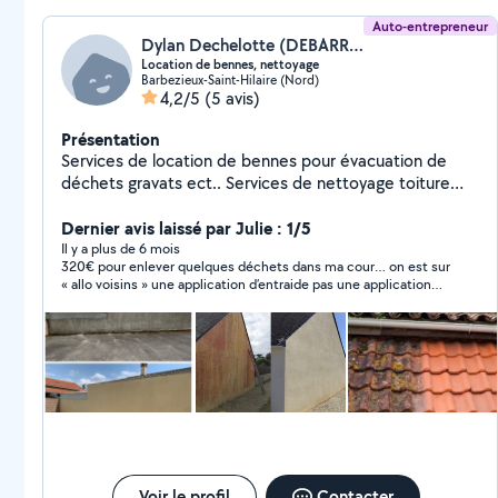
Auto-entrepreneur
Dylan Dechelotte (DEBARRAS PRO 16)
Location de bennes, nettoyage
Barbezieux-Saint-Hilaire (Nord)
4,2/5
(5 avis)
Présentation
Services de location de bennes pour évacuation de
déchets gravats ect.. Services de nettoyage toiture
façade murets nettoyage avec produits professionnels
et kärcher haute pression.
Dernier avis laissé par Julie : 1/5
Il y a plus de 6 mois
320€ pour enlever quelques déchets dans ma cour… on est sur
« allo voisins » une application d’entraide pas une application
d’arnaqueur !
Voir le profil
Contacter