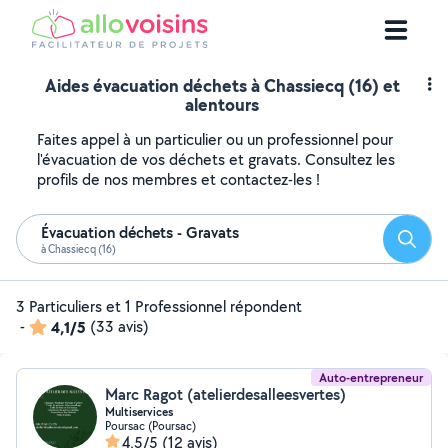
Aides évacuation déchets à Chassiecq (16) et
alentours
Faites appel à un particulier ou un professionnel pour
l'évacuation de vos déchets et gravats. Consultez les
profils de nos membres et contactez-les !
Évacuation déchets - Gravats
Reche
à Chassiecq (16)
3 Particuliers et 1 Professionnel répondent
-
4,1/5
(33 avis)
Auto-entrepreneur
Marc Ragot (atelierdesalleesvertes)
Multiservices
Poursac (Poursac)
4,5/5
(12 avis)