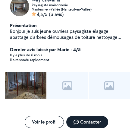
Paysagiste maisonnerie
Nanteuil-en-Vallée (Nanteuil-en-Vallée)
4,3/5
(3 avis)
Présentation
Bonjour je suis jeune ouvriers paysagiste élagage
abattage d'arbres démousages de toiture nettoyage
parc et jardin je fait aussi éventuellement de la petite
maisonnerie je peux faire des tours de déchetterie
Dernier avis laissé par Marie : 4/5
évacuation de gravats et encombrement je réponds à
Il y a plus de 6 mois
il a répondu rapidement
toutes demandes
Voir le profil
Contacter