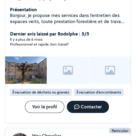
Présentation
Bonjour, je propose mes services dans l'entretien des
espaces verts, toute prestation forestière et de travaux
de maçonnerie. Travail serieux . N'hésitez pas à me
contacter.
Dernier avis laissé par Rodolphe : 5/5
Il y a plus de 6 mois
Professionnel et rapide, bon travail!
Évacuation de déchets ou gravats
Évacuation d'encombrants
Voir le profil
Contacter
Particulier
Way Chevalier