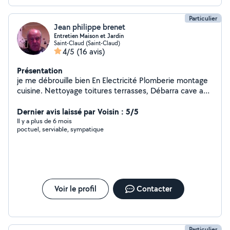
Particulier
Jean philippe brenet
Entretien Maison et Jardin
Saint-Claud (Saint-Claud)
4/5
(16 avis)
Présentation
je me débrouille bien En Electricité Plomberie montage
cuisine. Nettoyage toitures terrasses, Débarra cave au
grenier. Bricolage meuble abris jardin jeux enfants
peinture tapisserie placo et autres Jardinage entretien
Dernier avis laissé par Voisin : 5/5
parc et jardin...Petit déménagement j
Il y a plus de 6 mois
poctuel, serviable, sympatique
Voir le profil
Contacter
Particulier