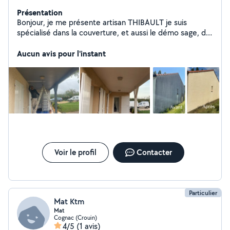
Présentation
Bonjour, je me présente artisan THIBAULT je suis
spécialisé dans la couverture, et aussi le démo sage, de
toiture, nettoyage de façade je fais des démonstrations
gratuites autres, travaux, peinture, intérieur extérieur et
Aucun avis pour l'instant
tout ce qui est espaces verts n'hésitez pas à me
contacter pour un devis, je répondrai dans les plus brefs
délais merci déplacement assuré et gratuit
Voir le profil
Contacter
Particulier
Mat Ktm
Mat
Cognac (Crouin)
4/5
(1 avis)