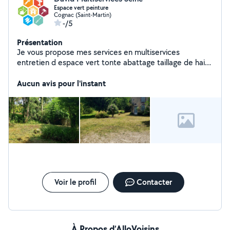
Espace vert peinture
Cognac (Saint-Martin)
-/5
Présentation
Je vous propose mes services en multiservices
entretien d espace vert tonte abattage taillage de haies
cet Ainsi qu en peinture ravalement de façade et pose
de clôture
Aucun avis pour l'instant
Voir le profil
Contacter
À Propos d’AlloVoisins