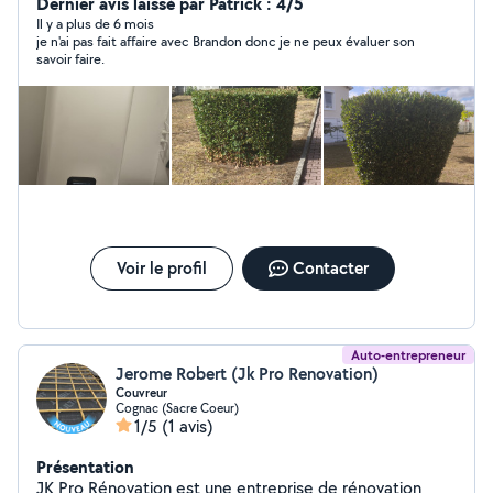
paysagiste et peut réaliser tous petits bricolages dont
Dernier avis laissé par Patrick : 4/5
vous aurez besoin. Je reste donc à votre disposition
Il y a plus de 6 mois
je n'ai pas fait affaire avec Brandon donc je ne peux évaluer son
pour toutes demandes. Cordialement Brandon.
savoir faire.
Voir le profil
Contacter
Auto-entrepreneur
Jerome Robert (Jk Pro Renovation)
Couvreur
Cognac (Sacre Coeur)
1/5
(1 avis)
Présentation
JK Pro Rénovation est une entreprise de rénovation