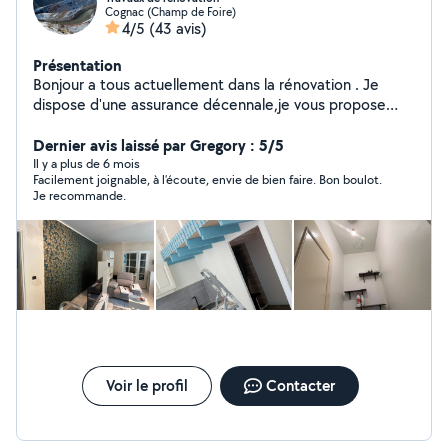
Cognac (Champ de Foire)
4/5
(43 avis)
Présentation
Bonjour a tous actuellement dans la rénovation . Je
dispose d'une assurance décennale,je vous propose
mes services pour tous vos projets. N'hésitez pas je suis
à votre écoute. A bientôt
Dernier avis laissé par Gregory : 5/5
Il y a plus de 6 mois
Facilement joignable, à l’écoute, envie de bien faire. Bon boulot.
Je recommande.
Voir le profil
Contacter