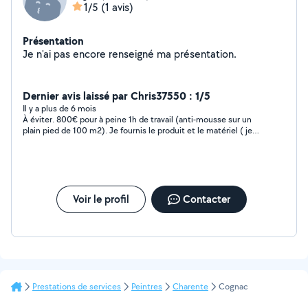
1/5
(1 avis)
Présentation
Je n'ai pas encore renseigné ma présentation.
Dernier avis laissé par Chris37550 : 1/5
Il y a plus de 6 mois
À éviter. 800€ pour à peine 1h de travail (anti-mousse sur un
plain pied de 100 m2). Je fournis le produit et le matériel ( je
suis invalide de guerre, donc impossible de monter sur le toit).
Irrespectueux, me traite de « guignol » car je ne « connais pas
les prix » alors que ma demande ne concerne que les non
professionnels ( pourquoi à t’il répondu ?….).
Voir le profil
Contacter
Prestations de services
Peintres
Charente
Cognac