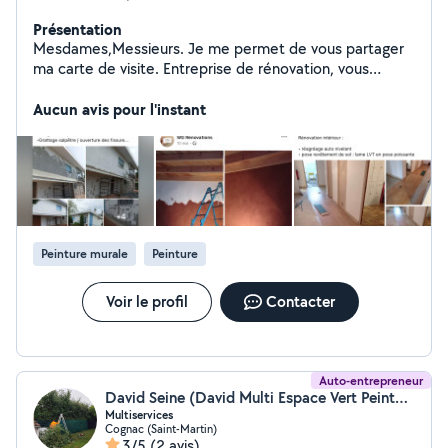
Présentation
Mesdames,Messieurs. Je me permet de vous partager
ma carte de visite. Entreprise de rénovation, vous
proposants des prestations : peinture
intérieur/extérieur travaux enduits intérieur/extérieur
Aucun avis pour l'instant
revêtements muraux revêtements de sols nettoyage
toiture Artisan passionné,minutieux et attentif aux
attentes de ses clients. Devis adapté à la demande et
aux moyens du client. La qualité à prix bas ! Envie de
changement ? Besoin de rénover ? Un sinistre ? Un
plaisir ? MG Rénovations est la solutions. Au plaisir
d'échanger avec vous. MG rénovations, du changement
Peinture murale
Peinture
pour vous et vôtre maison
Voir le profil
Contacter
Auto-entrepreneur
David Seine (David Multi Espace Vert Peinture)
Multiservices
Cognac (Saint-Martin)
3/5
(2 avis)