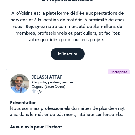
AlloVoisins est la plateforme dédiée aux prestations de
services et à la location de matériel à proximité de chez
vous ! Rejoignez notre communauté de 4,5 millions de
membres, professionnels et particuliers, et facilitez
votre quotidien pour tous vos projets !
M'inscrire
Entreprise
JELASSI ATTAF
Plaquiste, jointeur, peintre.
Cognac (Sacre Coeur)
-/5
Présentation
Nous sommes professionnels du métier de plus de vingt
ans, dans le métier de bâtiment, intérieur sur l'ensemble
platrerie.... N'hésitez pas à me contacter mon
périmètre peut varier en fonction de la demande. Et
Aucun avis pour l'instant
pouvant éventuellement ce déplacer jusqu'à 100