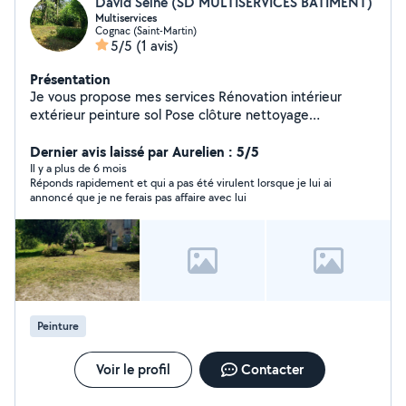
David Seine (SD MULTISERVICES BATIMENT)
Multiservices
Cognac (Saint-Martin)
5/5
(1 avis)
Présentation
Je vous propose mes services Rénovation intérieur
extérieur peinture sol Pose clôture nettoyage
façade,toiture Jardinage tonte désherbage Devis gratuit
Dernier avis laissé par Aurelien : 5/5
N hésiter pas à me contacter Au 0780005344
Il y a plus de 6 mois
Réponds rapidement et qui a pas été virulent lorsque je lui ai
annoncé que je ne ferais pas affaire avec lui
Peinture
Voir le profil
Contacter