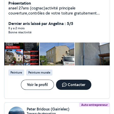
Présentation
anael 27ans (cognac)activité principale
couverture,contrôles de votre toiture gratuitement
netoyage de votre bien -elagage,taille de haie et
arbuste,abattage ettetage -nacelle a ma disposition
Dernier avis laissé par Angelina : 5/5
caces pemp valide pour un travail en toute sécurité
Il y a 2 mois
Bonne réactivité
Peinture
Peinture murale
Voir le profil
Contacter
Auto-entrepreneur
Peter Bridoux (Gain’elec)
Travaux de rénovation