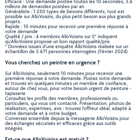
Efficace : Une demande postée toutes les 10 secondes, 3.6
millions de demandes postées par an
Généraliste : 1 250 types de besoins différents, tout est
possible sur AlloVoisins, du plus petit besoin aux plus grands
projets.
Rapide : 10 minutes pour recevoir une première réponse à
votre demande
Qualité / prix : 4 membres AlloVoisins sur 5* indiquent
qu’AlloVoisins propose un bon rapport qualité/prix
* Données issues d’une enquête AlloVoisins réalisée sur un
échantillon de 5 671 personnes interrogées (Février 2024)
Vous cherchez un peintre en urgence ?
Sur AlloVoisins, seulement 10 minutes pour recevoir une
première réponse à votre demande. Postez votre demande
et trouvez en quelques minutes un membre de confiance,
autour de chez vous, pour votre besoin urgent de peinture -
tapisserie
Consultez les profils des membres, professionnels ou
particuliers, qui vous ont contacté. Présentation, photos de
réalisation, expertises, avis : trouvez l'offreur idéal, adapté à
votre demande et à votre budget.
Conversez ensemble depuis la messagerie AlloVoisins pour
des échanges sécurisés et efficaces grâce aux outils
intégrés.
Est-ce que AlloVoisins est gratuit ?