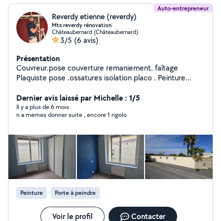
Auto-entrepreneur
Reverdy etienne (reverdy)
Mts reverdy rénovation
Châteaubernard (Châteaubernard)
3/5
(6 avis)
Présentation
Couvreur.pose couverture remaniement. faîtage
Plaquiste pose .ossatures isolation placo . Peinture
intérieure extérieure Nettoyage facade mûre à haute
pression. Restauration des volets Pose de parquet Pose
Dernier avis laissé par Michelle : 1/5
de baie vitrée Maçonnerie contrition muret ext..
Il y a plus de 6 mois
n a memes donner suite , encore 1 rigolo
Peinture
Porte à peindre
Voir le profil
Contacter