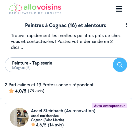
Peintres à Cognac (16) et alentours
Trouver rapidement les meilleurs peintres près de chez
vous et contactez-les ! Postez votre demande en 2
clics...
Peinture - Tapisserie
Reche
à Cognac (16)
2 Particuliers et 19 Professionnels répondent
-
4,0/5
(73 avis)
Auto-entrepreneur
Anael Steinbach (As-renovation)
Anael multiservice
Cognac (Saint-Martin)
4,6/5
(14 avis)