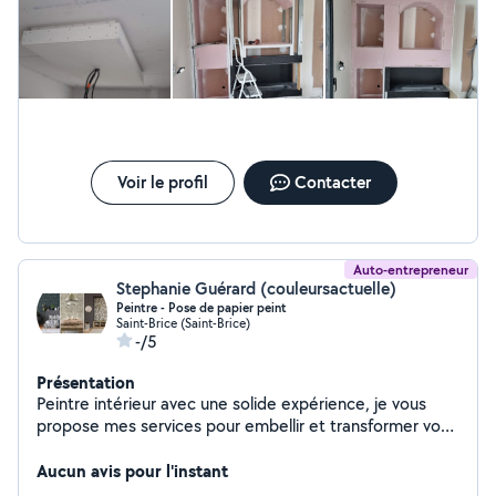
kilomètres autour A votre service.
Voir le profil
Contacter
Auto-entrepreneur
Stephanie Guérard (couleursactuelle)
Peintre - Pose de papier peint
Saint-Brice (Saint-Brice)
-/5
Présentation
Peintre intérieur avec une solide expérience, je vous
propose mes services pour embellir et transformer vos
espaces de vie : - Travaux de peinture intérieur soignés.
- Pose de papier peint ( classique, panoramique, intissé
Aucun avis pour l'instant
... ). - Conseils personnalisées aménagement choix des