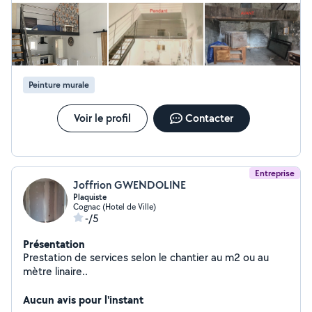
couleurs. - Finitions propres et travail de qualité. -
Respect des délais et de vos attentes. Que ce soit pour
une rénovation, un rafraîchissement ou un nouveau
projet je vous accompagne avec sérieux et
professionnalisme.
Peinture murale
Voir le profil
Contacter
Entreprise
Joffrion GWENDOLINE
Plaquiste
Cognac (Hotel de Ville)
-/5
Présentation
Prestation de services selon le chantier au m2 ou au
mètre linaire..
Aucun avis pour l'instant