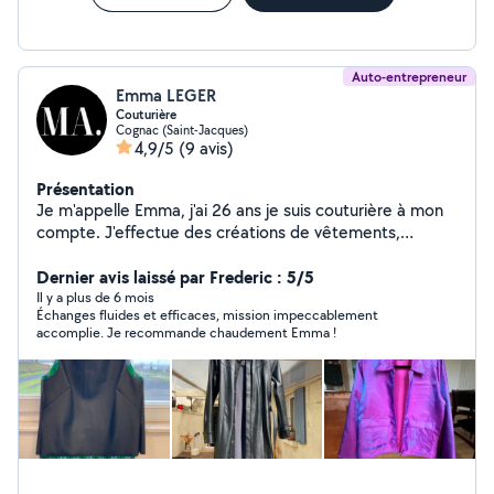
Auto-entrepreneur
Emma LEGER
Couturière
Cognac (Saint-Jacques)
4,9/5
(9 avis)
Présentation
Je m'appelle Emma, j'ai 26 ans je suis couturière à mon
compte. J'effectue des créations de vêtements,
accessoires maisons, retouches. De plus, je propose
des cours de couture sur devis. N'hésitez pas à me
Dernier avis laissé par Frederic : 5/5
contacter pour pouvoir échanger ensemble !
Il y a plus de 6 mois
Échanges fluides et efficaces, mission impeccablement
accomplie. Je recommande chaudement Emma !