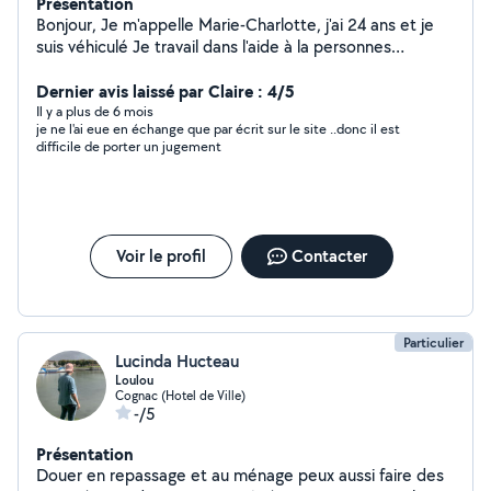
Présentation
Bonjour, Je m'appelle Marie-Charlotte, j'ai 24 ans et je
suis véhiculé Je travail dans l'aide à la personnes
(assistante ménagère) sur Cognac et alentours, je
propose donc mes prestations ménager / repassage,
Dernier avis laissé par Claire : 4/5
courses, garde d'enfant ou d'animaux N'hésitez pas si
Il y a plus de 6 mois
je ne l'ai eue en échange que par écrit sur le site ..donc il est
vous avez besoin
difficile de porter un jugement
Voir le profil
Contacter
Particulier
Lucinda Hucteau
Loulou
Cognac (Hotel de Ville)
-/5
Présentation
Douer en repassage et au ménage peux aussi faire des