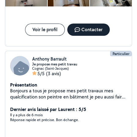
Voir le profil
Contacter
Particulier
Anthony Barrault
Je propose mes petit travau
Cognac (Saint-Jacques)
5/5
(3 avis)
Présentation
Bonjours a tous je propose mes petit travaux mes
qualcification son peintre en bâtiment je peu aussi faire
de la manutention du style déménagement je n'ai pas
de camion
Dernier avis laissé par Laurent : 5/5
Il y a plus de 6 mois
Réponse rapide et précise. Bon échange.