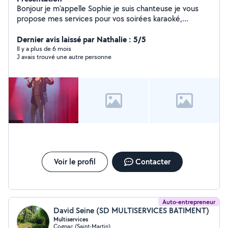
Bonjour je m'appelle Sophie je suis chanteuse je vous
propose mes services pour vos soirées karaoké,
anniversaires cocktails, cérémonie de mariage et décès.
Je suis accompagné de mon matériel numérique je
Dernier avis laissé par Nathalie : 5/5
chante de la variétée française et étrangère. Offrez une
Il y a plus de 6 mois
J avais trouvé une autre personne
note d originalité avec la possibilité de personnaliser les
chansons qui vous parlent dans vos événements. A
bientôt. Sophie
Voir le profil
Contacter
Auto-entrepreneur
David Seine (SD MULTISERVICES BATIMENT)
Multiservices
Cognac (Saint-Martin)