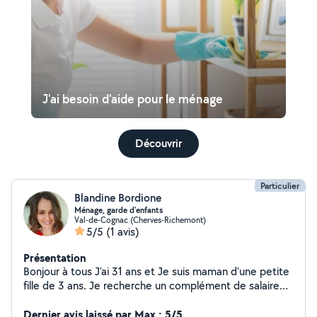
J'ai besoin d'aide pour le ménage
Découvrir
Particulier
Blandine Bordione
Ménage, garde d'enfants
Val-de-Cognac (Cherves-Richemont)
5/5
(1 avis)
Présentation
Bonjour à tous J'ai 31 ans et Je suis maman d'une petite
fille de 3 ans. Je recherche un complément de salaire
en ménage et où garde d'enfants. Je suis quelqu'un de
patiente, douce, organisé et bienveillante. Je m'adapte
Dernier avis laissé par Max : 5/5