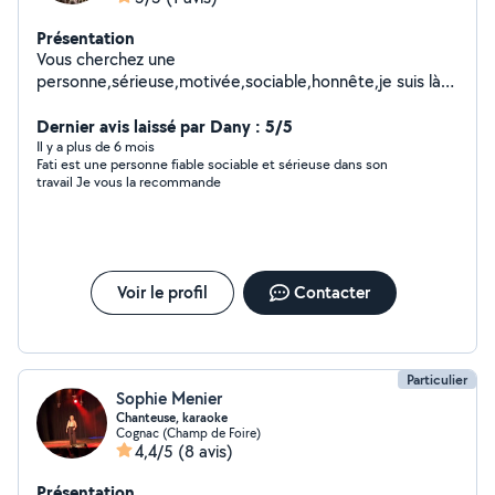
Présentation
Vous cherchez une
personne,sérieuse,motivée,sociable,honnête,je suis là
pour vous rendre service,à vos
besoins,courses,ménage,repassage,faire la cuisine...
Dernier avis laissé par Dany : 5/5
Il y a plus de 6 mois
Fati est une personne fiable sociable et sérieuse dans son
travail Je vous la recommande
Voir le profil
Contacter
Particulier
Sophie Menier
Chanteuse, karaoke
Cognac (Champ de Foire)
4,4/5
(8 avis)
Présentation