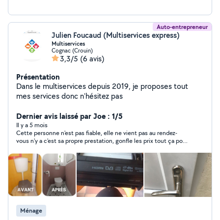
Auto-entrepreneur
Julien Foucaud (Multiservices express)
Multiservices
Cognac (Crouin)
3,3/5
(6 avis)
Présentation
Dans le multiservices depuis 2019, je proposes tout
mes services donc n'hésitez pas
Dernier avis laissé par Joe : 1/5
Il y a 5 mois
Cette personne n'est pas fiable, elle ne vient pas au rendez-
vous n'y a c'est sa propre prestation, gonfle les prix tout ça pour
ne pas venir et ne plus jamais donner signe de vie. Premier
contact très gentil et avenant a essayer d'arranger les gens,
mais pourquoi ? faire espérer une prestation sans jamais s'y
tenir ? vraiment pas recommandable du tout.
Ménage