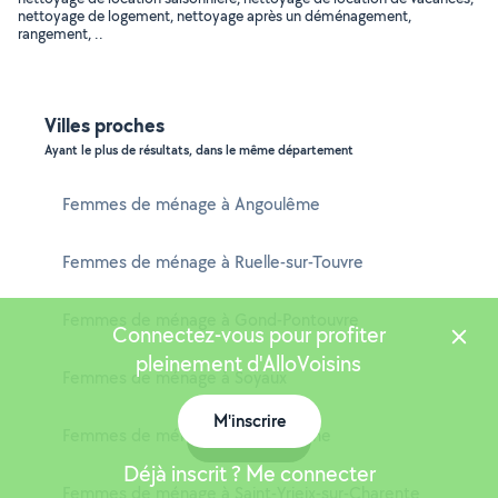
nettoyage de logement, nettoyage après un déménagement,
rangement, ..
Villes proches
Ayant le plus de résultats, dans le même département
Femmes de ménage à Angoulême
Femmes de ménage à Ruelle-sur-Touvre
Femmes de ménage à Gond-Pontouvre
Connectez-vous pour profiter
pleinement d'AlloVoisins
Femmes de ménage à Soyaux
M'inscrire
Femmes de ménage à La Couronne
Carte
Déjà inscrit ? Me connecter
Femmes de ménage à Saint-Yrieix-sur-Charente