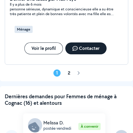
aux enfants, portage, allaitement, DME etc J'ai travaillé
Il y a plus de 6 mois
personne sérieuse, dynamique et consciencieuse elle a su être
dans un centre de loisir pendant 3 ans et je suis issue
très patiente et plein de bonnes volontés avec ma fille elle est
d'une famille nombreuse J'ai également un diplôme
très à l'écoute des enfants je la recontacterai en de besoin.
massage bébé J'accepte de travailler en cesu
Merci Blandine pour votre travail. Max
Ménage
Voir le profil
Contacter
1
2
Page
suivante
Dernières demandes pour Femmes de ménage à
Cognac (16) et alentours
Melissa D.
À convenir
postée vendredi