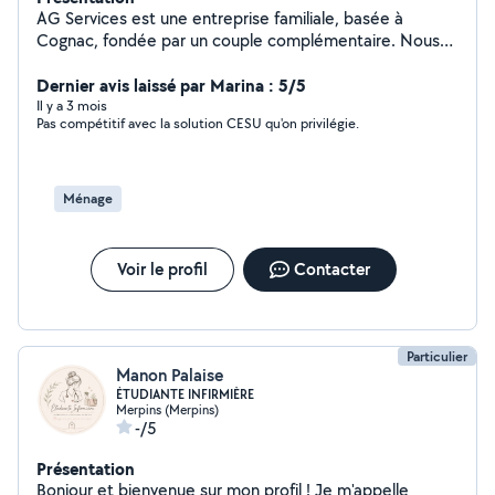
AG Services est une entreprise familiale, basée à
Cognac, fondée par un couple complémentaire. Nous
proposons nos services pour : - le ménage de maison -
le nettoyage de chantier après travaux - le ménage de
Dernier avis laissé par Marina : 5/5
bureaux et locaux professionnels - le nettoyage de
Il y a 3 mois
Pas compétitif avec la solution CESU qu'on privilégie.
location saisonnière - le nettoyage de vitres et baies
vitrées - le vide maison, garage, cave ou grenier -
décontamination Si vous avez des questions, n'hésitez
pas à nous contacter.
Ménage
Voir le profil
Contacter
Particulier
Manon Palaise
ÉTUDIANTE INFIRMIÈRE
Merpins (Merpins)
-/5
Présentation
Bonjour et bienvenue sur mon profil ! Je m'appelle