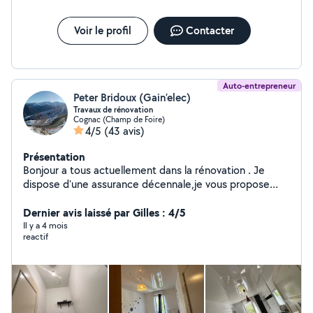
Voir le profil
Contacter
Auto-entrepreneur
Peter Bridoux (Gain’elec)
Travaux de rénovation
Cognac (Champ de Foire)
4/5
(43 avis)
Présentation
Bonjour a tous actuellement dans la rénovation . Je
dispose d'une assurance décennale,je vous propose
mes services pour tous vos projets. N'hésitez pas je suis
à votre écoute. A bientôt
Dernier avis laissé par Gilles : 4/5
Il y a 4 mois
reactif