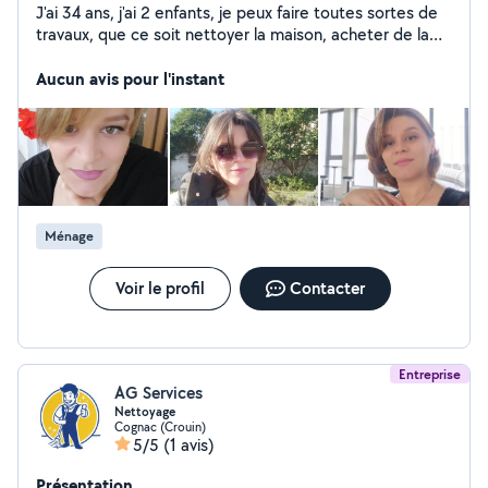
J'ai 34 ans, j'ai 2 enfants, je peux faire toutes sortes de
travaux, que ce soit nettoyer la maison, acheter de la
nourriture, m'occuper des enfants, aider les personnes
âgées. Aide dans la famille, repassant et faisant toutes
Aucun avis pour l'instant
sortes de travaux. J'ai travaillé pendant 1 an avec une
femme âgée, j'ai aussi de l'expérience avec les enfants,
je suis chaleureuse, aimante, responsable et très drôle.
Ménage
Voir le profil
Contacter
Entreprise
AG Services
Nettoyage
Cognac (Crouin)
5/5
(1 avis)
Présentation