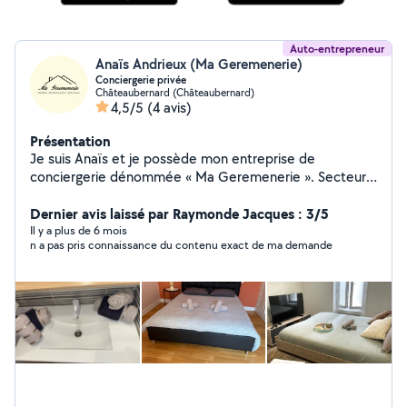
Auto-entrepreneur
Anaïs Andrieux (Ma Geremenerie)
Conciergerie privée
Châteaubernard (Châteaubernard)
4,5/5
(4 avis)
Présentation
Je suis Anaïs et je possède mon entreprise de
conciergerie dénommée « Ma Geremenerie ». Secteur :
Charente-Maritime Ma conciergerie vous accompagne
dans la gestion de vos biens pour des séjours de courte
Dernier avis laissé par Raymonde Jacques : 3/5
et moyenne durée. Vous êtes propriétaire et souhaitez
Il y a plus de 6 mois
n a pas pris connaissance du contenu exact de ma demande
une solution sur mesure ? Je propose des services
personnalisés qui s'adaptent à vos besoins : Accueil des
locataires, remise des clés, et gestion des départs
Entretien et préparation du logement entre chaque
séjour Optimisation de la visibilité et maximisation de
vos revenus Avec une approche chaleureuse et
professionnelle, je m'engage à maximiser la tranquillité
d'esprit des propriétaires tout en offrant une
expérience de qualité aux locataires.