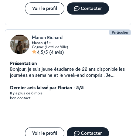
Voir le profil
Contacter
Particulier
Manon Richard
Manon ☀️?‍♀️
Cognac (Hotel de Ville)
4,5/5
(4 avis)
Présentation
Bonjour, je suis jeune étudiante de 22 ans disponible les
journées en semaine et le week-end compris . Je
recherche des petits travaux pour compléter mon
salaire. Je suis de Cognac. J'ai quand même pas mal
Dernier avis laissé par Florian : 5/5
d'acquis. Pour plus de renseignements n'hésitez pas à
Il y a plus de 6 mois
bon contact
venir privé.
Voir le profil
Contacter