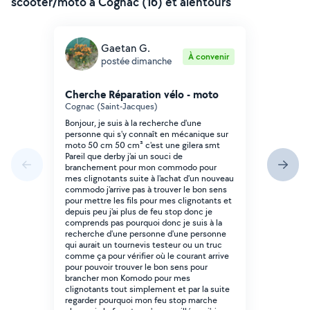
scooter/moto à Cognac (16) et alentours
Gaetan G.
À convenir
postée dimanche
Cherche Réparation vélo - moto
Cognac (Saint-Jacques)
Bonjour, je suis à la recherche d'une
personne qui s'y connaît en mécanique sur
moto 50 cm 50 cm³ c'est une gilera smt
Pareil que derby j'ai un souci de
branchement pour mon commodo pour
mes clignotants suite à l'achat d'un nouveau
commodo j'arrive pas à trouver le bon sens
pour mettre les fils pour mes clignotants et
depuis peu j'ai plus de feu stop donc je
comprends pas pourquoi donc je suis à la
recherche d'une personne d'une personne
qui aurait un tournevis testeur ou un truc
comme ça pour vérifier où le courant arrive
pour pouvoir trouver le bon sens pour
brancher mon Komodo pour mes
clignotants tout simplement et par la suite
regarder pourquoi mon feu stop marche