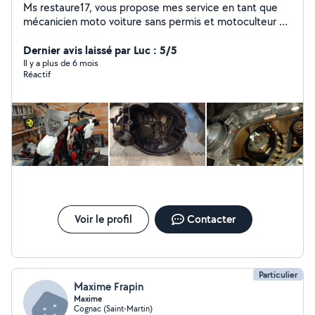
Ms restaure17, vous propose mes service en tant que
mécanicien moto voiture sans permis et motoculteur Si
vous avez besoin n'hésitez pas à me contacter je reste a
votre disposition cordialement.
Dernier avis laissé par Luc : 5/5
Il y a plus de 6 mois
Réactif
Voir le profil
Contacter
Particulier
Maxime Frapin
Maxime
Cognac (Saint-Martin)