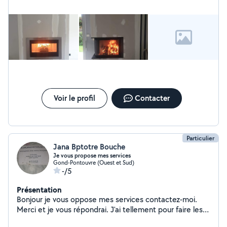
je propose mes services dans ce milieu, et d'autres
Corp de métier je suis très bricoleur.
Voir le profil
Contacter
Particulier
Jana Bptotre Bouche
Je vous propose mes services
Gond-Pontouvre (Ouest et Sud)
-/5
Présentation
Bonjour je vous oppose mes services contactez-moi.
Merci et je vous répondrai. J'ai tellement pour faire les
déménagements espaces verts. Et les vides maisons.