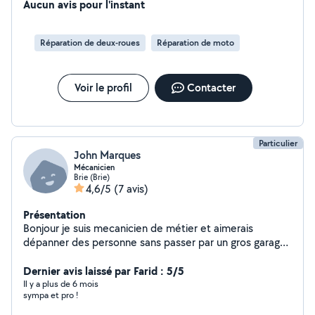
Aucun avis pour l'instant
Réparation de deux-roues
Réparation de moto
Voir le profil
Contacter
Particulier
John Marques
Mécanicien
Brie (Brie)
4,6/5
(7 avis)
Présentation
Bonjour je suis mecanicien de métier et aimerais
dépanner des personne sans passer par un gros garage
avec se beau système de allo voisin si besoin hésiter
pas je suis a votre écoute. Cordialement
Dernier avis laissé par Farid : 5/5
Il y a plus de 6 mois
sympa et pro !