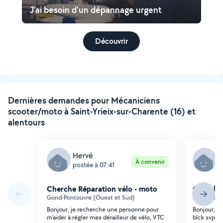
J'ai besoin d'un dépannage urgent
Découvrir
Dernières demandes pour Mécaniciens
scooter/moto à Saint-Yrieix-sur-Charente (16) et
alentours
Hervé
L
À convenir
postée à 07:41
p
Cherche Réparation vélo - moto
Cherche 
Gond-Pontouvre (Ouest et Sud)
Angoulême
Bonjour, je recherche une personne pour
Bonjour, J'
m'aider à régler mes dérailleur de vélo, VTC
blck svp : 