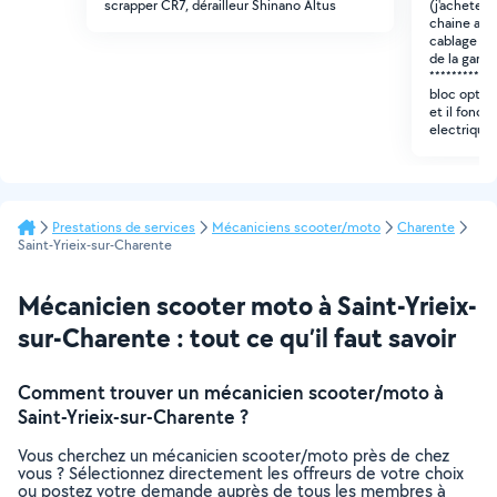
scrapper CR7, dérailleur Shinano Altus
(j'achetera
chaine a ch
cablage ele
de la garni
********* m
bloc optiqu
et il fonct
electrique
Prestations de services
Mécaniciens scooter/moto
Charente
Saint-Yrieix-sur-Charente
Mécanicien scooter moto à Saint-Yrieix-
sur-Charente : tout ce qu’il faut savoir
Comment trouver un mécanicien scooter/moto à
Saint-Yrieix-sur-Charente ?
Vous cherchez un mécanicien scooter/moto près de chez
vous ? Sélectionnez directement les offreurs de votre choix
ou postez votre demande auprès de tous les membres à