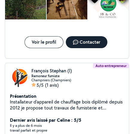
Voir le profil
Contacter
Auto-entrepreneur
François Stephan (l)
Ramoneur fumiste
Champniers (Champniers)
5/5
(1 avis)
Présentation
Installateur d'appareil de chauffage bois diplômé depuis
2012 je propose tout travaux de fumisterie et
l'installation: - Poêle à bois -Poêle à granulés -Insert -
Cheminées sur mesure -Tubage de cheminées -
Dernier avis laissé par Celine : 5/5
Ramonage -Entretien de poêle à granulés -Entretien de
Il y a plus de 6 mois
travail parfait et propre
chaudière fioul Jai un CAP de metallier serrurier soudeur