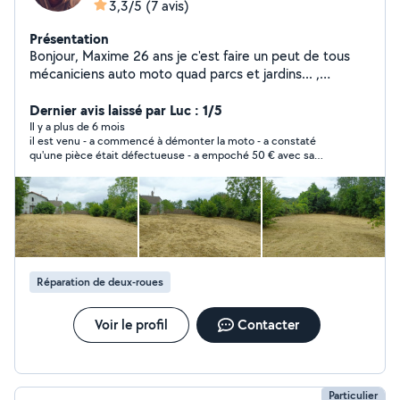
3,3/5
(7 avis)
Présentation
Bonjour, Maxime 26 ans je c'est faire un peut de tous
mécaniciens auto moto quad parcs et jardins... ,
chauffeur avec tous mes permis de conduire sauf le
transport en commun tonte débroussaillage bricolage
Dernier avis laissé par Luc : 1/5
en tous genres ne pas hésiter à me contacter Tonte
Il y a plus de 6 mois
il est venu - a commencé à démonter la moto - a constaté
Débroussaillage Location de matériel Dépannage a
qu'une pièce était défectueuse - a empoché 50 € avec sa
domicile Récupération de matériels de jardin HS
promesse de revenir ....il ne répond plus mort ou voyou voleur ?
!
Réparation de deux-roues
Voir le profil
Contacter
Particulier