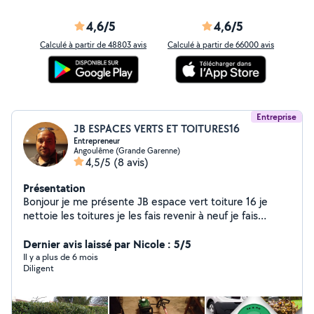
4,6/5
4,6/5
Calculé à partir de 48803 avis
Calculé à partir de 66000 avis
Entreprise
JB ESPACES VERTS ET TOITURES16
Entrepreneur
Angoulême (Grande Garenne)
4,5/5
(8 avis)
Présentation
Bonjour je me présente JB espace vert toiture 16 je
nettoie les toitures je les fais revenir à neuf je fais
élagage espace vert peinture bâtiment façadier
débarrassement de maison multiservices contactez-moi
Dernier avis laissé par Nicole : 5/5
merci car je peux vous faire des devis et des factures
Il y a plus de 6 mois
Diligent
merci