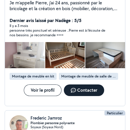
Je m'appelle Pierre, j'ai 24 ans, passionné par le
bricolage et la création en bois (mobilier, décoration,
étagères...), je propose mon aide pour vos petits
travaux du quotidien. Je suis sérieux, efficace et je suis
Dernier avis laissé par Nadège : 5/5
également véhiculé. N'hésitez pas à me contacter !
Il y a 3 mois
personne très ponctuel et sérieuse ..Pierre est à l'écoute de
nos besoins. je recommande ++++
Montage de meuble en kit
Montage de meuble de salle de bain en kit
Voir le profil
Contacter
Particulier
Frederic Jamroz
Plombier.personne polyvante
Soyaux (Soyaux Nord)