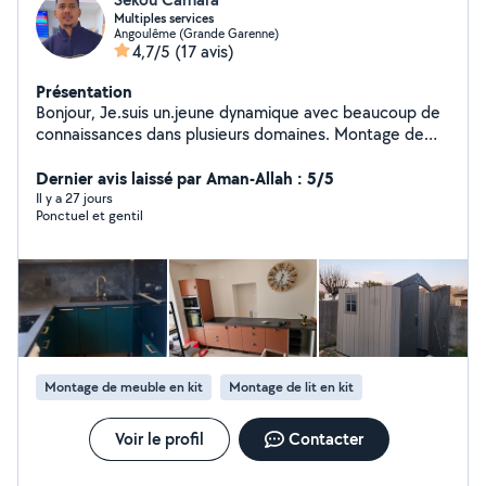
Multiples services
Angoulême (Grande Garenne)
4,7/5
(17 avis)
Présentation
Bonjour, Je.suis un.jeune dynamique avec beaucoup de
connaissances dans plusieurs domaines. Montage de
meubles Fixation de télé Pose papier peint Montage
abri jardin Changement de serrure Déménagement
Dernier avis laissé par Aman-Allah : 5/5
Récupération de colis dans buts/conforama/castorama
Il y a 27 jours
Ponctuel et gentil
etc....
Montage de meuble en kit
Montage de lit en kit
Voir le profil
Contacter