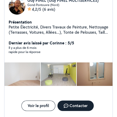
Guy PINEL (Guy PINEL MULTISERVICES)
Gond-Pontouvre (Nord)
4,2/5
(6 avis)
Présentation
Petite Électricité, Divers Travaux de Peinture, Nettoyage
(Terrasses, Voitures, Allées...), Tonte de Pelouses, Taille
de Haies et d'Arbustes, Montage de Meubles en Kit,
Livraison de Courses, Assistance Informatique, etc...
Dernier avis laissé par Corinne : 5/5
Il y a plus de 6 mois
rapide pour la réponse
Voir le profil
Contacter