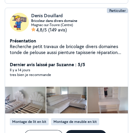
Particulier
Denis Douillard
Bricoleur dans divers domaine
Magnac-sur-Touvre (Centre)
4,8/5
(149 avis)
Présentation
Recherche petit travaux de bricolage divers domaines
tonde de pelouse aussi pienture tapisserie réparation
volets roulants et serrure installation luminaires et
ventilateur au plafond,installation robot tondeuse etc.
Dernier avis laissé par Suzanne : 5/5
Il y a 14 jours
tres bien je recommande
Montage de lit en kit
Montage de meuble en kit