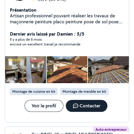
Présentation
Artisan professionnel pouvant réaliser les travaux de
maçonnerie peinture placo peinture pose de sol pose
de cuisine mur pierre apparente gros et petit chantier
N'hésitez pas Contactez moi directement MDA services
Dernier avis laissé par Damien : 5/5
16
Il y a plus de 6 mois
encore un excellent travail je recommande
Montage de cuisine en kit
Montage de meuble en kit
Voir le profil
Contacter
Auto-entrepreneur