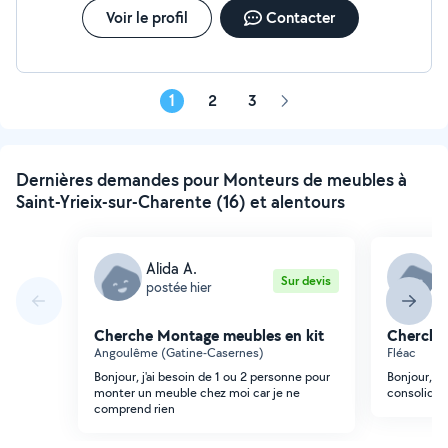
Voir le profil
Contacter
1
2
3
Page
suivante
Dernières demandes pour Monteurs de meubles à
Saint-Yrieix-sur-Charente (16) et alentours
Alida A.
A
Sur devis
postée hier
p
Cherche Montage meubles en kit
Cherche
Angoulême (Gatine-Casernes)
Fléac
Bonjour, j'ai besoin de 1 ou 2 personne pour
Bonjour, J'
monter un meuble chez moi car je ne
consolide
comprend rien