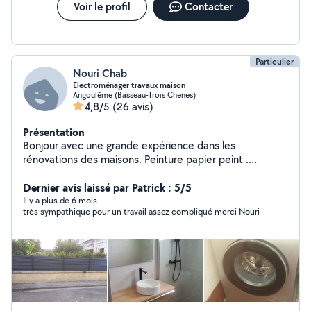
Voir le profil
Contacter
Particulier
Nouri Chab
Électroménager travaux maison
Angoulême (Basseau-Trois Chenes)
4,8/5
(26 avis)
Présentation
Bonjour avec une grande expérience dans les
rénovations des maisons. Peinture papier peint .
Tapisserie. Montage cuisine .carrelage.. de plus j était
technicien en électroménager. Frigo lave vaisselle lave
Dernier avis laissé par Patrick : 5/5
linges ...ect .
Il y a plus de 6 mois
très sympathique pour un travail assez compliqué merci Nouri