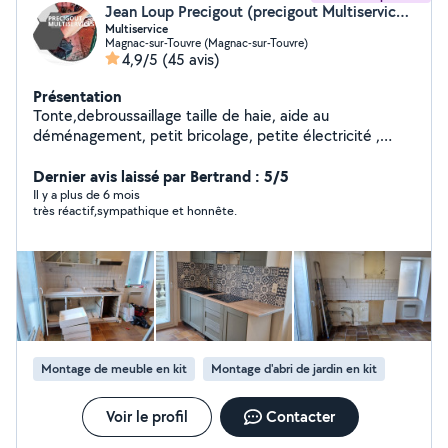
Jean Loup Precigout (precigout Multiservice ( P.M.S ))
Multiservice
Magnac-sur-Touvre (Magnac-sur-Touvre)
4,9/5
(45 avis)
Présentation
Tonte,debroussaillage taille de haie, aide au
déménagement, petit bricolage, petite électricité ,
nettoyage de toitures...n'hésitez pas a me contacter .
Dernier avis laissé par Bertrand : 5/5
Il y a plus de 6 mois
très réactif,sympathique et honnête.
Montage de meuble en kit
Montage d'abri de jardin en kit
Voir le profil
Contacter