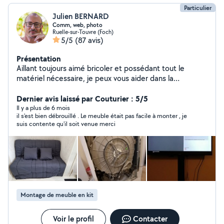
Particulier
Julien BERNARD
Comm, web, photo
Ruelle-sur-Touvre (Foch)
5/5
(87 avis)
Présentation
Aillant toujours aimé bricoler et possédant tout le
matériel nécessaire, je peux vous aider dans la
réalisation de menus bricolages, installation de meubles,
informatique, web ou tout autre selon vos besoins ...
Dernier avis laissé par Couturier : 5/5
attentif et rigoureux, je prendrais à coeur les tâches que
Il y a plus de 6 mois
il s'est bien débrouillé . Le meuble était pas facile à monter , je
vous me confierez.
suis contente qu'il soit venue merci
Montage de meuble en kit
Voir le profil
Contacter