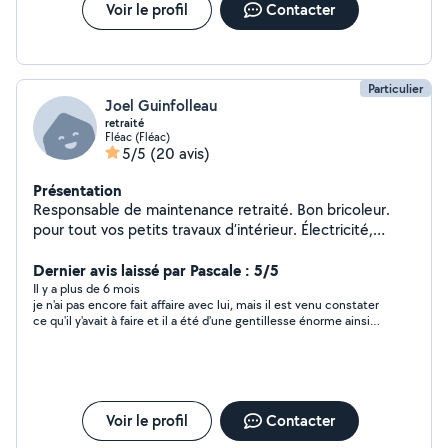
Voir le profil
Contacter
Particulier
Joel Guinfolleau
retraité
Fléac (Fléac)
5/5
(20 avis)
Présentation
Responsable de maintenance retraité. Bon bricoleur.
pour tout vos petits travaux d’intérieur. Électricité,
parquet, carrelage, tapisserie, peinture etc ...Travail
soigné. Accepte les CESU
Dernier avis laissé par Pascale : 5/5
Il y a plus de 6 mois
je n'ai pas encore fait affaire avec lui, mais il est venu constater
ce qu'il y'avait à faire et il a été d'une gentillesse énorme ainsi
que de très bons conseils, j'ai été très touchée. Joël c'est
quelqu'un que je vous recommande vivement .
Voir le profil
Contacter