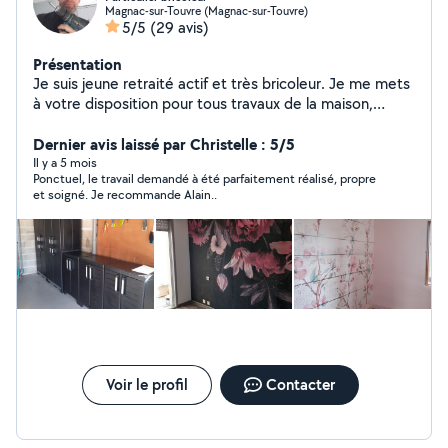
Magnac-sur-Touvre (Magnac-sur-Touvre)
5/5
(29 avis)
Présentation
Je suis jeune retraité actif et très bricoleur. Je me mets
à votre disposition pour tous travaux de la maison,
rénovation. J'effectue peinture mural et plafond. Je
pose revêtement mural et sol.
Dernier avis laissé par Christelle : 5/5
Il y a 5 mois
Ponctuel, le travail demandé à été parfaitement réalisé, propre
et soigné. Je recommande Alain..
Voir le profil
Contacter