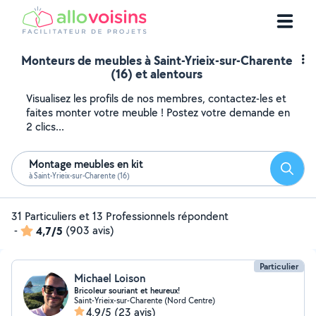
Monteurs de meubles à Saint-Yrieix-sur-Charente
(16) et alentours
Visualisez les profils de nos membres, contactez-les et
faites monter votre meuble ! Postez votre demande en
2 clics...
Montage meubles en kit
Reche
à Saint-Yrieix-sur-Charente (16)
31 Particuliers et 13 Professionnels répondent
-
4,7/5
(903 avis)
Particulier
Michael Loison
Bricoleur souriant et heureux!
Saint-Yrieix-sur-Charente (Nord Centre)
4,9/5
(23 avis)