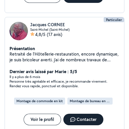
Particulier
Jacques CORNEE
Saint-Michel (Saint-Michel)
4,8/5
(17 avis)
Présentation
Retraité de l'Hôtellerie-restauration, encore dynamique,
je suis bricoleur averti. j'ai de nombreux travaux de
second œuvre à mon actif, avec photos disponibles.Je
visite d'abord le chantier et indique si je suis en mesure
Dernier avis laissé par Marie : 5/5
d'executer.
Il y a plus de 6 mois
Personne très agréable et efficace, je recommande vivement.
Rendez vous rapide, ponctuel et disponible.
Montage de commode en kit
Montage de bureau en kit
Voir le profil
Contacter