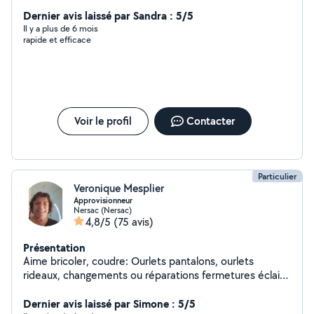
Dernier avis laissé par Sandra : 5/5
Il y a plus de 6 mois
rapide et efficace
Voir le profil
Contacter
Particulier
Veronique Mesplier
Approvisionneur
Nersac (Nersac)
4,8/5
(75 avis)
Présentation
Aime bricoler, coudre: Ourlets pantalons, ourlets
rideaux, changements ou réparations fermetures éclair,
coussins, housses, pose de patch, écussons, pièces,
rond de coudes, etc. J'ai des outils: Taille haie
Dernier avis laissé par Simone : 5/5