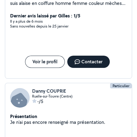
suis alaise en coiffure homme femme couleur mèches
lissage coiffure événement etc Je suis également alaise
en cuisine je fais plein de plats et également des gros
Dernier avis laissé par Gilles : 1/5
plats style bourguignon couscous etc.. Alaise aussi en
Il y a plus de 6 mois
Sans nouvelles depuis le 25 janvier
ménage repasse.. J'adore les animaux
Voir le profil
Contacter
Particulier
Danny COUPRIE
Ruelle-sur-Touvre (Centre)
-/5
Présentation
Je n'ai pas encore renseigné ma présentation.