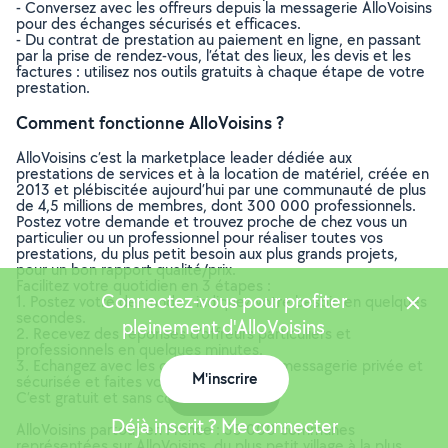
- Conversez avec les offreurs depuis la messagerie AlloVoisins
pour des échanges sécurisés et efficaces.
- Du contrat de prestation au paiement en ligne, en passant
par la prise de rendez-vous, l’état des lieux, les devis et les
factures : utilisez nos outils gratuits à chaque étape de votre
prestation.
Comment fonctionne AlloVoisins ?
AlloVoisins c’est la marketplace leader dédiée aux
prestations de services et à la location de matériel, créée en
2013 et plébiscitée aujourd’hui par une communauté de plus
de 4,5 millions de membres, dont 300 000 professionnels.
Postez votre demande et trouvez proche de chez vous un
particulier ou un professionnel pour réaliser toutes vos
prestations, du plus petit besoin aux plus grands projets,
pour un bon rapport qualité/prix.
Facilitez votre quotidien en 3 étapes :
Connectez-vous pour profiter
1. Postez votre demande : indiquez votre besoin en quelques
secondes.
pleinement d'AlloVoisins
2. Recevez des réponses d’offreurs particuliers et
professionnels en quelques minutes.
3. Echangez avec les offreurs depuis la messagerie privée et
M'inscrire
sécurisée et faites votre choix !
Carte
C’est gratuit et sans commission !
Déjà inscrit ? Me connecter
AlloVoisins partout en France : 35 000 communes
représentées sur AlloVoisins, du plus petit village à la plus