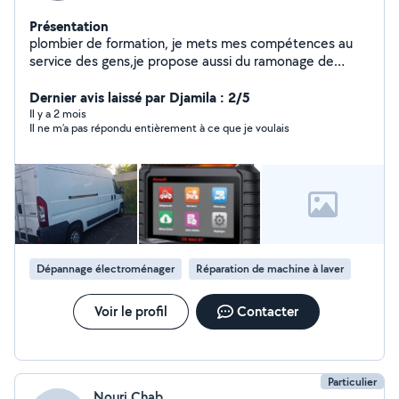
Présentation
plombier de formation, je mets mes compétences au
service des gens,je propose aussi du ramonage de
cheminée. Réparation de différents types d'appareils
électroménagers et électriques, jardinage, tapisserie. je
Dernier avis laissé par Djamila : 2/5
suis très sérieux, honnête et ponctuel. N'hésitez de me
Il y a 2 mois
Il ne m’a pas répondu entièrement à ce que je voulais
contacter.
Dépannage électroménager
Réparation de machine à laver
Voir le profil
Contacter
Particulier
Nouri Chab