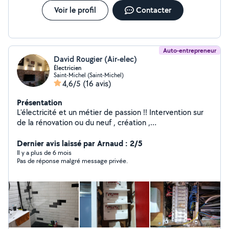
Voir le profil
Contacter
Auto-entrepreneur
David Rougier (Air-elec)
Électricien
Saint-Michel (Saint-Michel)
4,6/5
(16 avis)
Présentation
L'électricité et un métier de passion !! Intervention sur
de la rénovation ou du neuf , création ,
domotique,dépannage ,je suis a votre service ! j
effectue également,de la plomberie, carrelage, faïence
Dernier avis laissé par Arnaud : 2/5
et divers travaux , multi services !! a votre écoute et
Il y a plus de 6 mois
Pas de réponse malgré message privée.
tâche de répondre au plus vite à vos demandes !!