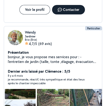
Voir le profil
Contacter
Particulier
Wendy
Jardinier
Brie (Brie)
4,7/5
(69 avis)
Présentation
bonjour, je vous propose mes services pour : -
l'entretien de jardin (taille, tonte ,élagage, évacuation
de gravats et branchages) -pose de panneaux rigides
demoussage de toiture -petit bricolage -petite peinture
Dernier avis laissé par Clémence : 5/5
n'hésitez pas à me contacter
Il y a 4 mois
je recommande, réactif, très sympathique et état des lieux
après le chantier impeccable