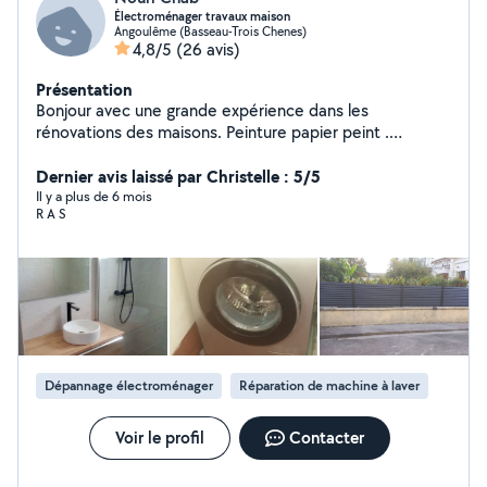
Électroménager travaux maison
Angoulême (Basseau-Trois Chenes)
4,8/5
(26 avis)
Présentation
Bonjour avec une grande expérience dans les
rénovations des maisons. Peinture papier peint .
Tapisserie. Montage cuisine .carrelage.. de plus j était
technicien en électroménager. Frigo lave vaisselle lave
Dernier avis laissé par Christelle : 5/5
linges ...ect .
Il y a plus de 6 mois
R A S
Dépannage électroménager
Réparation de machine à laver
Voir le profil
Contacter