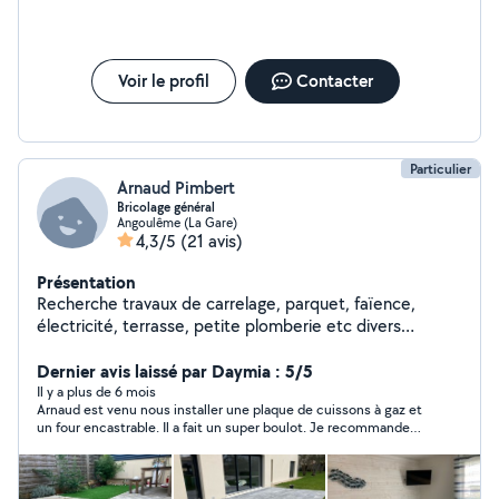
Voir le profil
Contacter
Particulier
Arnaud Pimbert
Bricolage général
Angoulême (La Gare)
4,3/5
(21 avis)
Présentation
Recherche travaux de carrelage, parquet, faïence,
électricité, terrasse, petite plomberie etc divers
chantiers réalisés et plusieurs maisons personnelles
entièrement refaites par moi même Un échange
Dernier avis laissé par Daymia : 5/5
téléphonique ou une prise de contact n'engage à rien je
Il y a plus de 6 mois
Arnaud est venu nous installer une plaque de cuissons à gaz et
serai toujours disponible même pour un simple
un four encastrable. Il a fait un super boulot. Je recommande
renseignement Photos possible sur demande Bonne
+++
journée à vous Arnaud