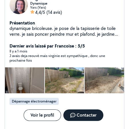
Dynamique
Vars (Vars)
4,4/5
(14 avis)
Présentation
dynamique bricoleuse. je pose de la tapisserie de toile
verre. je sais poncer peindre mur et plafond. je jardine
également et peux vous aider aussi a déménager. Je
monte également des meubles et entretenir vos jardins.
Dernier avis laissé par Francoise : 5/5
bref n'hésitez pas à me demander des renseignements
Il y a 1 mois
J avais deja reouvé mais virginie est sympathique , donc une
complémentaires je vous répondrais avec grand plaisir.
prochaine fois
Dépannage électroménager
Voir le profil
Contacter