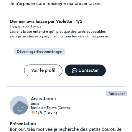
Je n'ai pas encore renseigné ma présentation.
Dernier avis laissé par Violette : 1/5
Il y a plus de 6 mois
Laurent laisse entendre qu’il pratique des tarifs accessibles
sans jamais les évoquer, il faut lui tirer les vers du nez pour avoir
une réponse, 80€ de l’heure et encore tout dépend du
problème, j’avais pourtant bien préciser que je m’adressais à
Allo voisin parce que les tarifs d’un professionnel était trop
Dépannage électroménager
onéreux pour moi, effectivement, ce n’est pas là le tarif d’une
entreprise !!!!!!!!
Voir le profil
Contacter
Particulier
Anais Jarron
Anais
Ruelle-sur-Touvre (Centre)
1/5
(1 avis)
Présentation
Bonjour, très motivée je recherche des petits boulot. Je