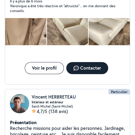
électrique, souffleur de feuilles électrique, nettoyeur
Il y a plus de 6 mois
Veronique a été très réactive et "altruiste"... en me donnant des
haute pression, nettoyeur vapeur à main pour vitres ou
conseils.
cuisine, nettoyeur vaporetto pour sols avec serpillères,
stérilisateur électrique 27 litres, shampouineuse que je
peux louer pour rendre service à bas prix.
Voir le profil
Contacter
Particulier
Vincent HERBRETEAU
Intérieur et extérieur
Saint-Michel (Saint-Michel)
4,7/5
(138 avis)
Présentation
Recherche missions pour aider les personnes. Jardinage,
bricolage, peinture etc... Je suis disponible facilement.