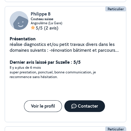
Particulier
Philippe B
Couteau suisse
Angoulême (La Gare)
5/5
(2 avis)
Présentation
réalise diagnostics et/ou petit travaux divers dans les
domaines suivants : -rénovation bâtiment et parcours
professionnel dans : -mécanique électricité électronique
hydraulique pneumatique sur auto moto vélo bateau
Dernier avis laissé par Suzelle : 5/5
engins tp agricole également soudure , réparation
Il y a plus de 6 mois
super prestation, ponctuel, bonne communication, je
outillage , affûtage divers ,réparation électroménager, hi
recommence sans hésitation.
fi, jouet, objet. Travail des composites. Fibre de verre ,
carbone , kevlar. Réparation faisceau électrique auto
moto. -tonte et débroussaillage sans ramassage -
transport colis , débarras gravats
Voir le profil
Contacter
Particulier