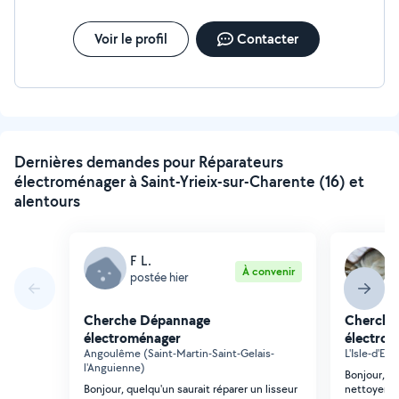
Voir le profil
Contacter
Dernières demandes pour Réparateurs
électroménager à Saint-Yrieix-sur-Charente (16) et
alentours
F L.
G
À convenir
postée hier
p
Cherche Dépannage
Cherche
électroménager
électro
Angoulême (Saint-Martin-Saint-Gelais-
L'Isle-d'Es
l'Anguienne)
Bonjour, j
Bonjour, quelqu'un saurait réparer un lisseur
nettoyer l'