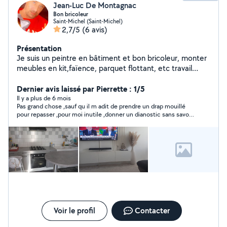
Jean-Luc De Montagnac
Bon bricoleur
Saint-Michel (Saint-Michel)
2,7/5
(6 avis)
Présentation
Je suis un peintre en bâtiment et bon bricoleur, monter
meubles en kit,faïence, parquet flottant, etc travail
soigné et nettoyage fin chantier.
Dernier avis laissé par Pierrette : 1/5
Il y a plus de 6 mois
Pas grand chose ,sauf qu il m adit de prendre un drap mouillé
pour repasser ,pour moi inutile ,donner un dianostic sans savoir
vu l produit je trouve léger sa réponse
Voir le profil
Contacter