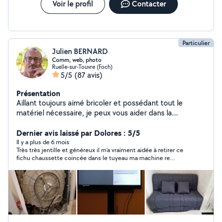
Voir le profil
Contacter
Particulier
Julien BERNARD
Comm, web, photo
Ruelle-sur-Touvre (Foch)
5/5
(87 avis)
Présentation
Aillant toujours aimé bricoler et possédant tout le
matériel nécessaire, je peux vous aider dans la
réalisation de menus bricolages, installation de meubles,
informatique, web ou tout autre selon vos besoins ...
Dernier avis laissé par Dolores : 5/5
attentif et rigoureux, je prendrais à coeur les tâches que
Il y a plus de 6 mois
Très très jentille et généreux il m’a vraiment aidée à retirer ce
vous me confierez.
fichu chaussette coincée dans le tuyeau ma machine re
fonctionne à merveille franchement RAS très sympa je le
recommande les yeux fermés 👏🏾🙂