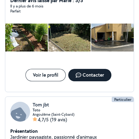
rénovation de bâtiment ou l'entretien.
Dernier avis laissé par Marie : 5/5
Il y a plus de 6 mois
Parfait
Voir le profil
Contacter
Particulier
Tom jbt
Toto
Angoulême (Saint-Cybard)
4,7/5
(19 avis)
Présentation
Jardinier paysagiste, passionné d'animaux