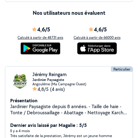
Nos utilisateurs nous évaluent
4,6/5
4,6/5
Calculé à partir de 48731 avis
Calculé à partir de 66000 avis
Particulier
Jérémy Reingam
Jardinier Paysagiste
Angoulême (Ma Campagne Ouest)
4,8/5
(4 avis)
Présentation
Jardinier Paysagiste depuis 8 années. - Taille de haie -
Tonte / Debroussaillage - Abattage - Nettoyage Karcher
- Évacuation déchets - Ramassage de feuilles - Ect
Sérieux, soigné et à l'écoute de vos besoins, je
Dernier avis laissé par Magalie : 5/5
m'adapte à chaque demande, que ce soit pour un
Il y a 4 mois
Très satisfaite de la prestation, Jérémy est un jeune homme
entretien ponctuel ou régulier. Mon objectif : un jardin