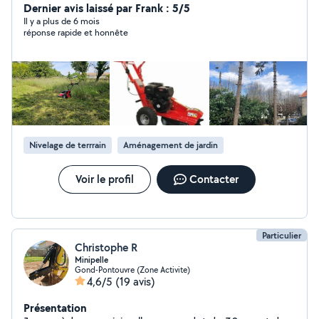
dire gratuité.....
Dernier avis laissé par Frank : 5/5
Il y a plus de 6 mois
réponse rapide et honnête
Nivelage de terrrain
Aménagement de jardin
Voir le profil
Contacter
Particulier
Christophe R
Minipelle
Gond-Pontouvre (Zone Activite)
4,6/5
(19 avis)
Présentation