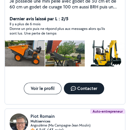
Je possède une mini pelle avec godet de 30 cm et de
60 cm un godet de curage 100 cm aussi BRH puis un
godet de curage orientable de 80 cm J'ai aussi mini
chargeur BOBCAT,un Dumper pour les accès difficiles
Dernier avis laissé par L : 2/5
Il y a plus de 6 mois
Donne un prix puis ne répond plus aux messages alors qu'ils
sont lus. Une perte de temps
Voir le profil
Contacter
Auto-entrepreneur
Piot Romain
Multiservices
Angoulême (Ma Campagne-Jean Moulin)