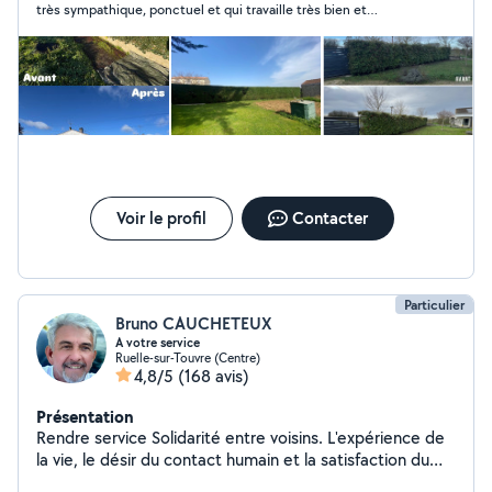
très sympathique, ponctuel et qui travaille très bien et
propre, entretenu et agréable à vivre.
proprement. Je le recommande vivement.
Voir le profil
Contacter
Particulier
Bruno CAUCHETEUX
A votre service
Ruelle-sur-Touvre (Centre)
4,8/5
(168 avis)
Présentation
Rendre service Solidarité entre voisins. L'expérience de
la vie, le désir du contact humain et la satisfaction du
voisin qui fait appel à moi. Rendre service ne veut pas