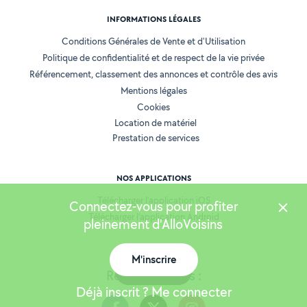
INFORMATIONS LÉGALES
Conditions Générales de Vente et d'Utilisation
Politique de confidentialité et de respect de la vie privée
Référencement, classement des annonces et contrôle des avis
Mentions légales
Cookies
Location de matériel
Prestation de services
NOS APPLICATIONS
Télécharger l’application iOS
Connectez-vous pour profiter
Télécharger l’application Android
pleinement d'AlloVoisins
M'inscrire
Carte
Retrouvez-nous :
Déjà inscrit ? Me connecter