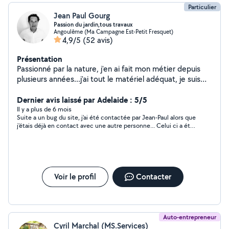
Particulier
Jean Paul Gourg
Passion du jardin,tous travaux
Angoulême (Ma Campagne Est-Petit Fresquet)
4,9/5
(52 avis)
Présentation
Passionné par la nature, j'en ai fait mon métier depuis
plusieurs années...j'ai tout le matériel adéquat, je suis
toutefois ouvert à différents types de prestations, de
par ma curiosité.débarras de garage, maison, grenier
Dernier avis laissé par Adelaide : 5/5
etc. Ouvert a toute demande.
Il y a plus de 6 mois
Suite a un bug du site, j'ai été contactée par Jean-Paul alors que
j'étais déjà en contact avec une autre personne... Celui ci a été
très compréhensif et peut être, j'espère, pourrons nous faire
quelques travaux ensemble dans un prochain temps...
Voir le profil
Contacter
Auto-entrepreneur
Cyril Marchal (MS.Services)