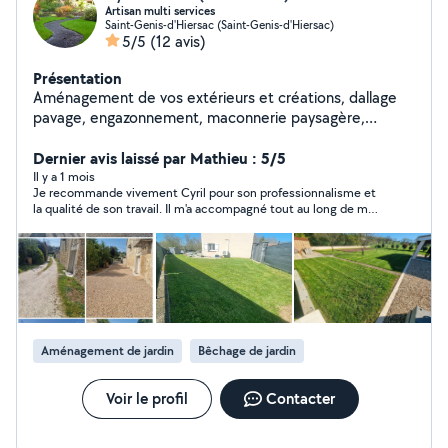
Artisan multi services
Saint-Genis-d'Hiersac (Saint-Genis-d'Hiersac)
5/5
(12 avis)
Présentation
Aménagement de vos extérieurs et créations, dallage
pavage, engazonnement, maconnerie paysagère,
clôture *Non éligible au credit d'impôt Entreprise de
services à la personne dans l'entretien de jardin : tonte
Dernier avis laissé par Mathieu : 5/5
de pelouse, taille de haies, débroussaillage. Mais aussi
Il y a 1 mois
Je recommande vivement Cyril pour son professionnalisme et
surveillance temporaire de domicile,travaux de
la qualité de son travail. Il m'a accompagné tout au long de mon
bricolage, d'intérieur, professionnalisme, proximité et
projet de terrasse pavé, en étant toujours disponible, à l'écoute
prestations adaptées à vos besoins. Profitez de 50%*
et de bon conseil. Le résultat est parfaitement conforme à mes
de crédit d'impôt sur nos services, pour un confort
attentes. C'est un artisan sérieux et fiable que je n'hésiterai pas
à recontacter pour de futurs projets. Merci encore !
accessible et un extérieur toujours soigné. *CESU
ACCEPTÉ A bientôt
Aménagement de jardin
Bêchage de jardin
Voir le profil
Contacter