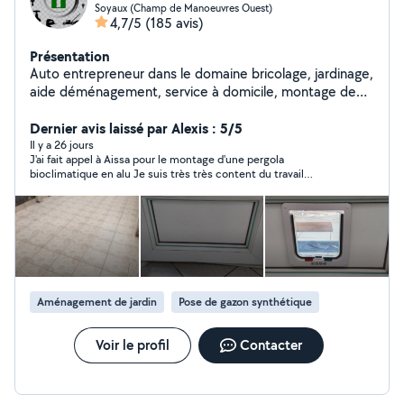
Soyaux (Champ de Manoeuvres Ouest)
4,7/5
(185 avis)
Présentation
Auto entrepreneur dans le domaine bricolage, jardinage,
aide déménagement, service à domicile, montage de
meubles, nettoyage et dans tous les travaux.(petits
travaux de maçonnerie, terrassement, peinture)
Dernier avis laissé par Alexis : 5/5
N'hésitez pas à me contacter Cordialement
Il y a 26 jours
J'ai fait appel à Aissa pour le montage d'une pergola
bioclimatique en alu Je suis très très content du travail
effectué Aissa est d'une grande gentillesse et
professionalisme Ponctuel, assidu , réactif dans nos échanges
et sa disponibilité Il a su la monter tout seul , en peu de temps ,
malgré des conditions pas évidentes ( canicule ) Il sait tout
faire ! Merci encore Aissa , je ne manquerai pas de refaire appel
à vos services lors de mes prochains projets Je recommande
vivement
Aménagement de jardin
Pose de gazon synthétique
Voir le profil
Contacter