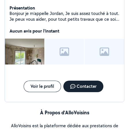
Présentation
Bonjour je m'appelle Jordan, Je suis assez touché à tout.
Je peux vous aider, pour tout petits travaux que ce soit
intérieur ou extérieur, Jardinage, ménage et d'autres
tâches
Aucun avis pour l'instant
Voir le profil
Contacter
À Propos d’AlloVoisins
AlloVoisins est la plateforme dédiée aux prestations de