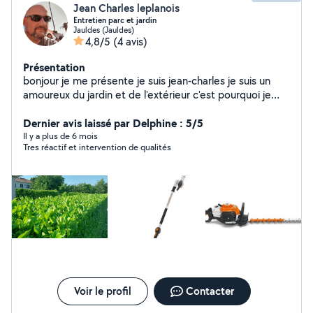
Jean Charles leplanois
Entretien parc et jardin
Jauldes (Jauldes)
4,8/5
(4 avis)
Présentation
bonjour je me présente je suis jean-charles je suis un
amoureux du jardin et de l'extérieur c'est pourquoi je
vous propose mon matériel que je n'utilise pas tout les
jours et je peux aussi vous donnez quelque conseil je
Dernier avis laissé par Delphine : 5/5
suis aussi assez bricoleur a +
Il y a plus de 6 mois
Tres réactif et intervention de qualités
Voir le profil
Contacter