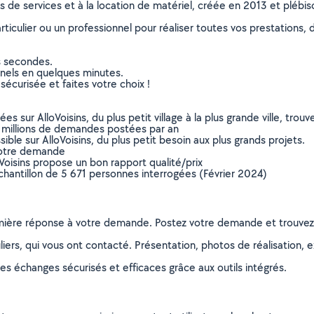
ns de services et à la location de matériel, créée en 2013 et plébi
culier ou un professionnel pour réaliser toutes vos prestations, d
s secondes.
nnels en quelques minutes.
sécurisée et faites votre choix !
sur AlloVoisins, du plus petit village à la plus grande ville, tro
 millions de demandes postées par an
ible sur AlloVoisins, du plus petit besoin aux plus grands projets.
votre demande
oVoisins propose un bon rapport qualité/prix
chantillon de 5 671 personnes interrogées (Février 2024)
remière réponse à votre demande. Postez votre demande et trouve
ers, qui vous ont contacté. Présentation, photos de réalisation, exp
s échanges sécurisés et efficaces grâce aux outils intégrés.