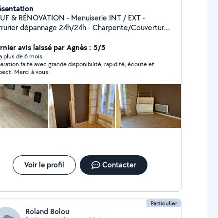
ésentation
& RÉNOVATION - Menuiserie INT / EXT -
er dépannage 24h/24h - Charpente/Couverture -
Cloisons sèche - Peinture - Second œuvre
rnier avis laissé par Agnès : 5/5
y a plus de 6 mois
aration faite avec grande disponibilité, rapidité, écoute et
pect. Merci à vous.
Voir le profil
Contacter
Particulier
Roland Bolou