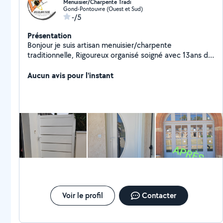
Menuisier/Charpente Tradi
Gond-Pontouvre (Ouest et Sud)
-/5
Présentation
Bonjour je suis artisan menuisier/charpente
traditionnelle, Rigoureux organisé soigné avec 13ans de
Expérience Disponible pour effectuer tous vos travaux
en Menuisiers, Charpente/Pose des Fenêtre/Ported
Aucun avis pour l'instant
'entrée/Volet Battant/Volet Rouleau/Plaquiste neuf et
Rénovations.
Voir le profil
Contacter