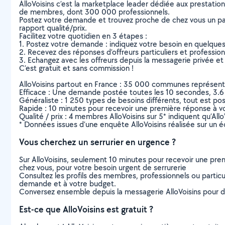
AlloVoisins c’est la marketplace leader dédiée aux prestatio
de membres, dont 300 000 professionnels.
Postez votre demande et trouvez proche de chez vous un parti
rapport qualité/prix.
Facilitez votre quotidien en 3 étapes :
1. Postez votre demande : indiquez votre besoin en quelque
2. Recevez des réponses d’offreurs particuliers et professio
3. Echangez avec les offreurs depuis la messagerie privée et 
C’est gratuit et sans commission !
AlloVoisins partout en France : 35 000 communes représentées 
Efficace : Une demande postée toutes les 10 secondes, 3.6
Généraliste : 1 250 types de besoins différents, tout est poss
Rapide : 10 minutes pour recevoir une première réponse à 
Qualité / prix : 4 membres AlloVoisins sur 5* indiquent qu’All
* Données issues d’une enquête AlloVoisins réalisée sur un é
Vous cherchez un serrurier en urgence ?
Sur AlloVoisins, seulement 10 minutes pour recevoir une p
chez vous, pour votre besoin urgent de serrurerie
Consultez les profils des membres, professionnels ou particuli
demande et à votre budget.
Conversez ensemble depuis la messagerie AlloVoisins pour de
Est-ce que AlloVoisins est gratuit ?