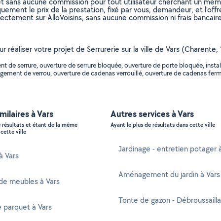
et sans aucune commission pour tout utilisateur cherchant un membre
uement le prix de la prestation, fixé par vous, demandeur, et l’offr
rectement sur AlloVoisins, sans aucune commission ni frais bancaire
ur réaliser votre projet de Serrurerie sur la ville de Vars (Charente
de serrure, ouverture de serrure bloquée, ouverture de porte bloquée, install
gement de verrou, ouverture de cadenas verrouillé, ouverture de cadenas fermé,
milaires à Vars
Autres services à Vars
e résultats et étant de la même
Ayant le plus de résultats dans cette ville
cette ville
Jardinage - entretien potager 
à Vars
Aménagement du jardin à Vars
de meubles à Vars
Tonte de gazon - Débroussailla
 parquet à Vars