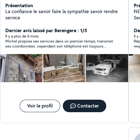
Présentation
Pr
La confiance le savoir faire la sympathie savoir rendre
NEUF 
service
Serruri
Dernier avis laissé par Berengere : 1/5
De
Il y a plus de 6 mois
Il 
Michel propose ses services dans un premier temps, transmet
Rép
ses coordonnées. cependant son téléphone est toujours
res
éteint et ne donne plus de reponse. quel manque de savoir
vivre et de respect ! bravo
Voir le profil
Contacter