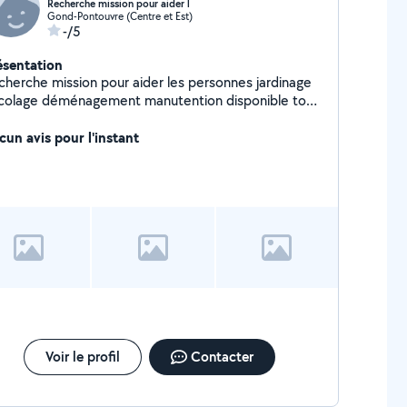
Recherche mission pour aider l
Gond-Pontouvre (Centre et Est)
-/5
ésentation
cherche mission pour aider les personnes jardinage
icolage déménagement manutention disponible tous
s après-midi et les week-ends
cun avis pour l'instant
Voir le profil
Contacter