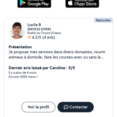
Particulier
Lucile B
SERVICES DIVERS
Ruelle-sur-Touvre (Fissac)
4,3/5
(4 avis)
Présentation
Je propose mes services dans divers domaines, nourrir
animaux à domicile, faire les courses avec ou sans la
personne, gérer de l'administratif, cours de gymnastique
d'entretien individuel (diplômée), un peu de jardinage...
Dernier avis laissé par Caroline : 5/5
Il y a plus de 6 mois
Encore 1000 merci !
Voir le profil
Contacter