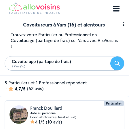
Covoitureurs à Vars (16) et alentours
Trouvez votre Particulier ou Professionnel en
Covoiturage (partage de frais) sur Vars avec AlloVoisins
!
Covoiturage (partage de frais)
Reche
à Vars (16)
5 Particuliers et 1 Professionnel répondent
-
4,7/5
(62 avis)
Particulier
Franck Douillard
Aide au personne
Gond-Pontouvre (Ouest et Sud)
4,1/5
(10 avis)