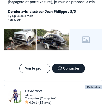
(bagagere et porte voiture), je vous en propose la mise
à disposition ponctuellement ou un service de
convoyage pour tout transport (volume bagagere
Dernier avis laissé par Jean Philippe : 5/5
2,5m3 et poids maxi vehicule transporté 1.6T). Au plaisir
Il y a plus de 6 mois
non aucun
de vous rendre service prochainement Cordialement.
Voir le profil
Contacter
Particulier
David xxxx
admin
Champniers (Champniers)
4,6/5
(13 avis)