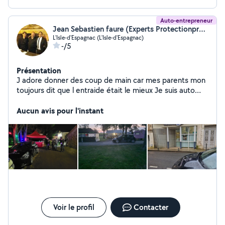
Auto-entrepreneur
Jean Sebastien faure (Experts Protectionpropreter)
L'Isle-d'Espagnac (L'Isle-d'Espagnac)
-/5
Présentation
J adore donner des coup de main car mes parents mon
toujours dit que l entraide était le mieux Je suis auto
entrepreneur multi-Service* nettoyage de bâtiments en
espace vert, vide maison a enmener a la déchetterie et
Aucun avis pour l'instant
en activité secondaire je fait de la sécurité privée et
incendie ainsi que emmener les personnes âgées faire
leurs ou a leurs rdv.
Voir le profil
Contacter