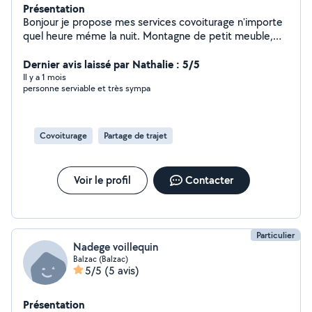
Présentation
Bonjour je propose mes services covoiturage n'importe
quel heure méme la nuit. Montagne de petit meuble,
petit déménagement, détente massage, ballade, et
Dernier avis laissé par Nathalie : 5/5
recherche a me faire de nouveaux amis entre voisins
Il y a 1 mois
personne serviable et très sympa
Covoiturage
Partage de trajet
Voir le profil
Contacter
Particulier
Nadege voillequin
Balzac (Balzac)
5/5
(5 avis)
Présentation