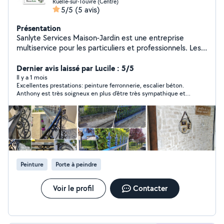
Ruelle-sur-Touvre (Centre)
5/5
(5 avis)
Présentation
Sanlyte Services Maison-Jardin est une entreprise
multiservice pour les particuliers et professionnels. Les
services proposés sont répartis en 3 pôles: Le bricolage
intérieur ou extérieur (travaux de finition, petites
Dernier avis laissé par Lucile : 5/5
réparations, aménagement intérieur, montage de
Il y a 1 mois
Excellentes prestations: peinture ferronnerie, escalier béton.
mobilier, pose de clôture, pose de terrasse bois sur
Anthony est très soigneux en plus d’être très sympathique et
plots). L'entretien de vos espaces verts (entretien parcs
de bons conseils . Tarif très compétitif. Je recommande
et jardins, tonte, taille de haies, débroussaillage, petit
fortement.
élagage, évacuation des végétaux, arrosage des
jardins). Le nettoyage courant du bâtiment (nettoyage
toiture, façade, terrasse, dallage, panneaux solaire,
piscine, monuments funéraires)
Peinture
Porte à peindre
Voir le profil
Contacter