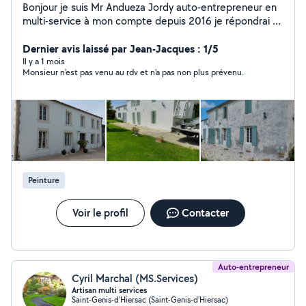
Bonjour je suis Mr Andueza Jordy auto-entrepreneur en
multi-service à mon compte depuis 2016 je répondrai à
tout vos besoins que se soit: MAÇONNERIE: Général
rénovation intérieur extérieur pose de clôture murs
Dernier avis laissé par Jean-Jacques : 1/5
chape COUVERTURE: remaniement changement
Il y a 1 mois
Monsieur n'est pas venu au rdv et n'a pas non plus prévenu.
réparation tous type de tuiles réparation ou
changement faîtage classique ou a sec PEINTURE:
intérieur extérieur sur tout supports RÉNOVATION:
intérieur extérieur NETTOYAGE et HYDROFUGE des
façades murs dallage toitures ENTRETIEN ESPACES
VERTS: Élagage Tailles et Abattage tout type d'arbres
toutes hauteurs Tailles de haies toutes hauteurs toutes
distances entretien des parc et jardin
Peinture
débroussaillement Travail avec tout le matériel
nécessaire camion benne camion nacelle jusqu'à 20m
de haut je suis 100% autonome Déplacements et Devis
Voir le profil
Contacter
GRATUIT intervention Rapide
Auto-entrepreneur
Cyril Marchal (MS.Services)
Artisan multi services
Saint-Genis-d'Hiersac (Saint-Genis-d'Hiersac)