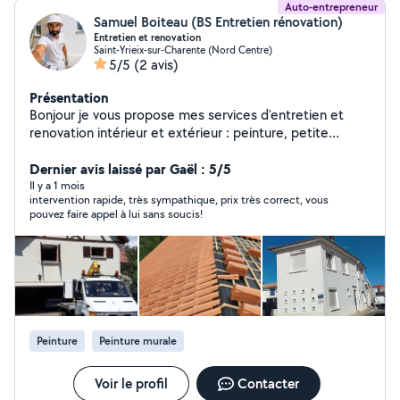
Auto-entrepreneur
Samuel Boiteau (BS Entretien rénovation)
Entretien et renovation
Saint-Yrieix-sur-Charente (Nord Centre)
5/5
(2 avis)
Présentation
Bonjour je vous propose mes services d'entretien et
renovation intérieur et extérieur : peinture, petite
maçonnerie nettoyage de toiture, nettoyage et
réparation des gouttière, réparation murette et
Dernier avis laissé par Gaël : 5/5
peinture grille fer forgé ..... travaux propre et soigné
Il y a 1 mois
intervention rapide, très sympathique, prix très correct, vous
merci
pouvez faire appel à lui sans soucis!
Peinture
Peinture murale
Voir le profil
Contacter