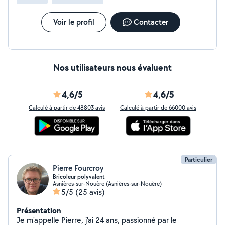
Intervention d'urgence 7 jours sur 7 24 sur 24
Voir le profil
Contacter
Nos utilisateurs nous évaluent
4,6/5
4,6/5
Calculé à partir de 48803 avis
Calculé à partir de 66000 avis
Particulier
Pierre Fourcroy
Bricoleur polyvalent
Asnières-sur-Nouère (Asnières-sur-Nouère)
5/5
(25 avis)
Présentation
Je m'appelle Pierre, j'ai 24 ans, passionné par le