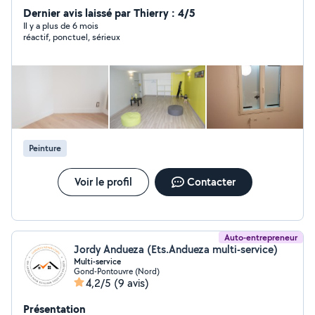
Livraison de Courses, Assistance Informatique, etc...
Dernier avis laissé par Thierry : 4/5
Il y a plus de 6 mois
réactif, ponctuel, sérieux
Peinture
Voir le profil
Contacter
Auto-entrepreneur
Jordy Andueza (Ets.Andueza multi-service)
Multi-service
Gond-Pontouvre (Nord)
4,2/5
(9 avis)
Présentation