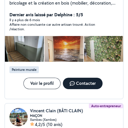
bricolage et la création en bois (mobilier, décoration,
étagères...), je propose mon aide pour vos petits
travaux du quotidien. Je suis sérieux, efficace et je suis
Dernier avis laissé par Delphine : 5/5
également véhiculé. N'hésitez pas à me contacter !
Il y a plus de 6 mois
Affaire non concluante car autre artisan trouvé. Action
/réaction.
Peinture murale
Voir le profil
Contacter
Auto-entrepreneur
Vincent Clain (BÂTI CLAIN)
MAÇON
Xambes (Xambes)
4,2/5
(10 avis)