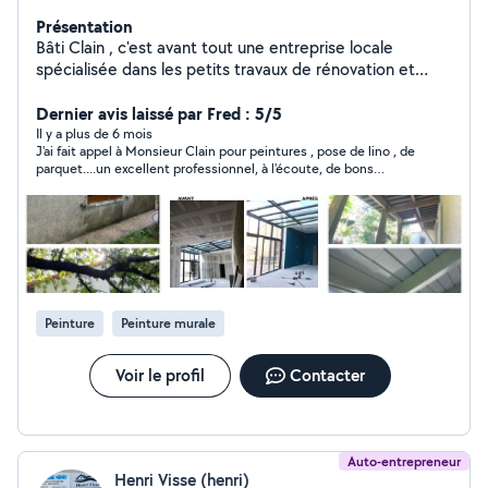
Présentation
Bâti Clain , c'est avant tout une entreprise locale
spécialisée dans les petits travaux de rénovation et
d'amélioration de l'habitat. Fort d'une expérience solide
et d'une passion pour le travail bien fait , je propose des
Dernier avis laissé par Fred : 5/5
services tels que peinture , pose de revêtement de sol
Il y a plus de 6 mois
J'ai fait appel à Monsieur Clain pour peintures , pose de lino , de
et restauration de façade . Mon objectif : offrir un
parquet....un excellent professionnel, à l'écoute, de bons
service qualité , sur mesure et dans le respect des
conseils, aimable, souriant, avenant et surtout très minutieux ,
délais , pour répondre aux besoins de mes clients dans
finalisant les travaux jusqu'au moindre détail. Je recommande
la région . Faites confiance a Bâti Clain pour des travaux
vivement.
réalisés avec soin et professionnalisme !
Peinture
Peinture murale
Voir le profil
Contacter
Auto-entrepreneur
Henri Visse (henri)