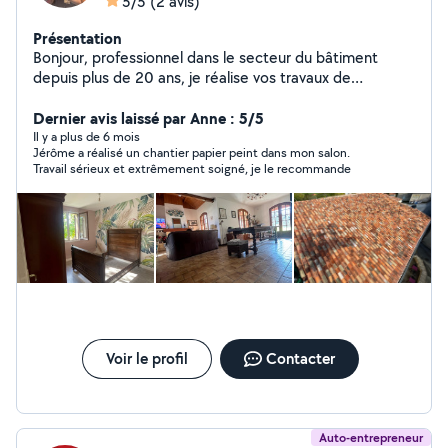
5/5
(2 avis)
Présentation
Bonjour, professionnel dans le secteur du bâtiment
depuis plus de 20 ans, je réalise vos travaux de
peinture, revêtements sols et murs. J'interviens
également pour vos travaux de couverture. Intervention
Dernier avis laissé par Anne : 5/5
rapide et soignée.
Il y a plus de 6 mois
Jérôme a réalisé un chantier papier peint dans mon salon.
Travail sérieux et extrêmement soigné, je le recommande
Voir le profil
Contacter
Auto-entrepreneur