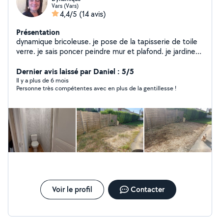
Vars (Vars)
4,4/5
(14 avis)
Présentation
dynamique bricoleuse. je pose de la tapisserie de toile
verre. je sais poncer peindre mur et plafond. je jardine
également et peux vous aider aussi a déménager. Je
monte également des meubles et entretenir vos jardins.
Dernier avis laissé par Daniel : 5/5
bref n'hésitez pas à me demander des renseignements
Il y a plus de 6 mois
Personne très compétentes avec en plus de la gentillesse !
complémentaires je vous répondrais avec grand plaisir.
Voir le profil
Contacter