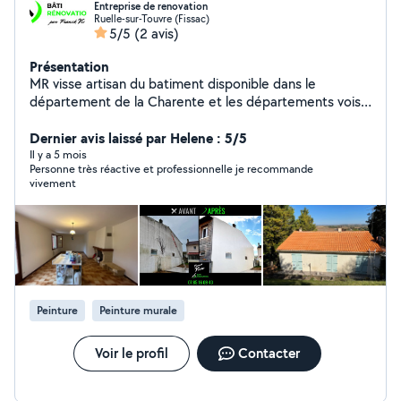
Entreprise de renovation
Ruelle-sur-Touvre (Fissac)
5/5
(2 avis)
Présentation
MR visse artisan du batiment disponible dans le
département de la Charente et les départements voisin
déplacement et devis gratuit sous 48h Recherche de
fuite urgente Pose de bâche Travaux de rénovation de
Dernier avis laissé par Helene : 5/5
couverture Tous travaux de zinguerie Déplacement
Il y a 5 mois
Personne très réactive et professionnelle je recommande
24/24 7j/7 Peinture intérieur extérieur façade pignon
vivement
muret Demoussage toiture Nettoyage de façade muret
dallage Pose d'hydrofuge colorée et incolore Travaux de
maçonnerie ESPACE VERT taille d'arbres de haies
Élagage à la nacelle évacuation des déchets verts
Travaux soigné et garantie
Peinture
Peinture murale
Voir le profil
Contacter