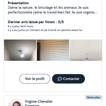
Présentation
J'aime la nature, le bricolage et les animaux Je suis
perfectionniste j'aime le travail bien fait Je suis organisé
et travail proprement J'entretiens un parc de 4000m2
Je peint je pose de la tapisserie du carrelage Petit
Dernier avis laissé par Voisin : 5/5
travaux de maçonnerie ( chape reagrage...) Si je
Il y a plus de 6 mois
il y a eu juste un contact et j'ai trouvé un peintre avant lui
m'engage sur un chantier c'est que je sais que je suis
capable sinon je ne m engage pas Ma seule motivation
est que le client soit satisfait et heureux du résultat
Voir le profil
Contacter
Particulier
Virginie Chevalier
Dynamique