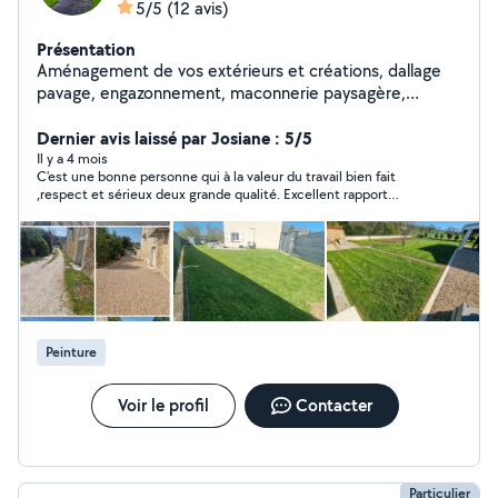
5/5
(12 avis)
Présentation
Aménagement de vos extérieurs et créations, dallage
pavage, engazonnement, maconnerie paysagère,
clôture *Non éligible au credit d'impôt Entreprise de
services à la personne dans l'entretien de jardin : tonte
Dernier avis laissé par Josiane : 5/5
de pelouse, taille de haies, débroussaillage. Mais aussi
Il y a 4 mois
C'est une bonne personne qui à la valeur du travail bien fait
surveillance temporaire de domicile,travaux de
,respect et sérieux deux grande qualité. Excellent rapport
bricolage, d'intérieur, professionnalisme, proximité et
qualité et prix de la prestation. N'hésiter par à faire appel a ses
prestations adaptées à vos besoins. Profitez de 50%*
services c'est une personne sûr.
de crédit d'impôt sur nos services, pour un confort
accessible et un extérieur toujours soigné. *CESU
ACCEPTÉ A bientôt
Peinture
Voir le profil
Contacter
Particulier