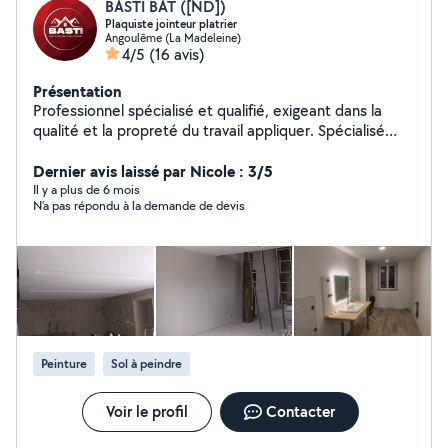
BASTI BAT ([ND])
Plaquiste jointeur platrier
Angoulême (La Madeleine)
4/5
(16 avis)
Présentation
Professionnel spécialisé et qualifié, exigeant dans la
qualité et la propreté du travail appliquer. Spécialisé
dans la finition d'intérieur ( plâtrerie, peinture, carrelage,
parquet, etc..).
Dernier avis laissé par Nicole : 3/5
Il y a plus de 6 mois
N’a pas répondu à la demande de devis
Peinture
Sol à peindre
Voir le profil
Contacter