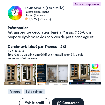
Auto-entrepreneur
Kevin Simille (Ets.simille)
Peintre en bâtiment
Marsac (Marsac)
4,9/5
(21 avis)
Présentation
Artisan peintre décorateur basé à Marsac (16570), je
propose également des services de petit bricolage et
rénovation intérieure/extérieure. Sérieux, minutieux et
réactif, j'interviens pour la peinture intérieure et
Dernier avis laissé par Thomas : 5/5
extérieure, rénovation de volets, portes, fenêtres,
Il y a 16 jours
Très réactif, un prix compétitif et un travail soigné ! Je suis
portails, garage bois, lasure, remise en état avant/après,
super satisfait de Kevin !
petites réparations, finitions et entretien général de
l'habitat. Habitué aux chantiers soignés chez particuliers,
je mets un point d'honneur à fournir un travail propre,
durable et de qualité. Disponible pour petits travaux,
rafraîchissement , rénovation esthétique et entretien
courant de votre maison. - Peinture général - Petit
bricolage - Rénovation bois - Volets, fenêtres, portes,
Peinture
Sol à peindre
garages - Finitions soignées - Travail propre et sérieux -
Devis rapide et gratuit Déplacement dans toutes la
Charente.
Voir le profil
Contacter