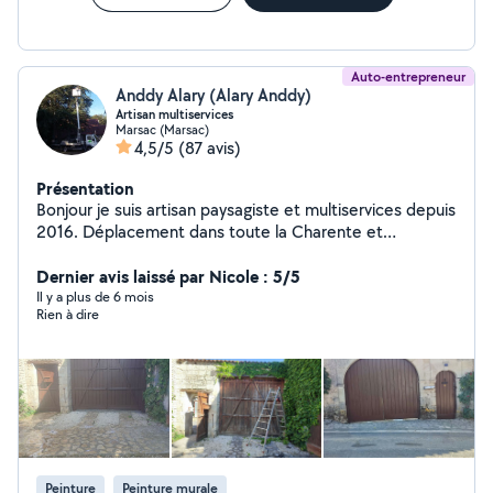
Auto-entrepreneur
Anddy Alary (Alary Anddy)
Artisan multiservices
Marsac (Marsac)
4,5/5
(87 avis)
Présentation
Bonjour je suis artisan paysagiste et multiservices depuis
2016. Déplacement dans toute la Charente et
département voisin je reste à votre disposition pour
tout renseignement et devis gratuit. Voici mes
Dernier avis laissé par Nicole : 5/5
prestations : Élagage et abattage tout hauteur avec ou
Il y a plus de 6 mois
Rien à dire
sans camion nacelle Taille de haie Tonte et
débroussaillage toute surface Pose de clôture souple ou
rigide avec soubassement béton Pose de panneau
claustra Petite maçonnerie Peinture intérieur extérieur
Nettoyage et hydrofuge de couverture Vérification de
toiture (fuite.....) Crédit d'impôt à 50 % n'hésitez pas à
me contacter pour toute demande de renseignement
ou de devis je reste à votre disposition 7 jours sur 7
Peinture
Peinture murale