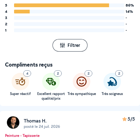
5
86%
4
14%
3
-
2
-
1
-
Filtrer
Compliments reçus
4
2
2
2
Super réactif
Excellent rapport
Très sympathique
Très soigneux
qualité/prix
5/5
Thomas H.
posté le 24 juil. 2026
Peinture - Tapisserie