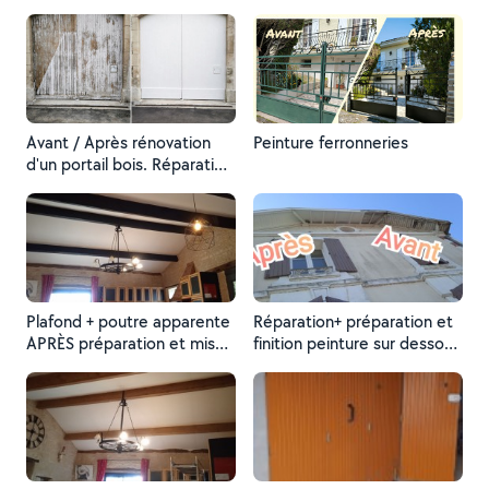
Préparation - Application de
2 couches de peinture
microporeuse blanc satiné.
Avant / Après rénovation
Peinture ferronneries
d'un portail bois. Réparation
+ peinture.
Plafond + poutre apparente
Réparation+ préparation et
APRÈS préparation et mise
finition peinture sur dessous
en peinture.
de toit.