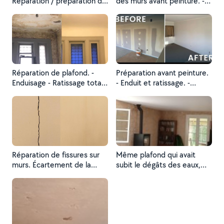
Réparation / préparation du
des murs avant peinture. -
mur avant mise en peinture.
Ponçage Nous avons
- Rebouchage - Application
ensuite un mur prêt pour la
d'enduit - Ponçage -
mise en peinture.
Application de 2 couches
de peinture de finition
Réparation de plafond. -
Préparation avant peinture.
Enduisage - Ratissage totale
- Enduit et ratissage. -
du plafond - Ponçage -
Ponçage - Application de 2
Remplacement de luminaire
couches de peinture
pour apporter modernité et
harmonie - Application de 2
couches de peinture blanc
mat
Réparation de fissures sur
Même plafond qui avait
murs. Écartement de la
subit le dégâts des eaux,
fissure. Traitement de la
APRÈS réparation,
fissure. Pose d'une bande
préparation, pose d'une
calicot. Application de 2
toile de rénovation et 2
passe d'enduit.
couches de peinture finition
mat.