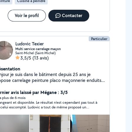
inture
Cuisine à peindre
Voir le profil
Contacter
Particulier
Ludovic Texier
Multi service carrelage maçon
Saint-Michel (Saint-Michel)
3,5/5
(13 avis)
ésentation
jour je suis dans le bâtiment depuis 25 ans je
opose carrelage peinture placo maçonnerie enduits à
tre disposition cordialement
rnier avis laissé par Mégane : 3/5
y a plus de 6 mois
t et disponible. Le résultat n'est cependant pas tout à
t celui escompté. Ludovic a tout de même proposé un
angement financier pour dédommager le résultat.