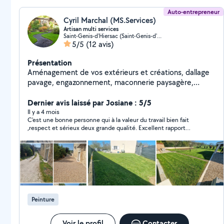
Auto-entrepreneur
Cyril Marchal (MS.Services)
Artisan multi services
Saint-Genis-d'Hiersac (Saint-Genis-d'Hiersac)
5/5
(12 avis)
Présentation
Aménagement de vos extérieurs et créations, dallage
pavage, engazonnement, maconnerie paysagère,
clôture *Non éligible au credit d'impôt Entreprise de
services à la personne dans l'entretien de jardin : tonte
Dernier avis laissé par Josiane : 5/5
de pelouse, taille de haies, débroussaillage. Mais aussi
Il y a 4 mois
C'est une bonne personne qui à la valeur du travail bien fait
surveillance temporaire de domicile,travaux de
,respect et sérieux deux grande qualité. Excellent rapport
bricolage, d'intérieur, professionnalisme, proximité et
qualité et prix de la prestation. N'hésiter par à faire appel a ses
prestations adaptées à vos besoins. Profitez de 50%*
services c'est une personne sûr.
de crédit d'impôt sur nos services, pour un confort
accessible et un extérieur toujours soigné. *CESU
ACCEPTÉ A bientôt
Peinture
Voir le profil
Contacter