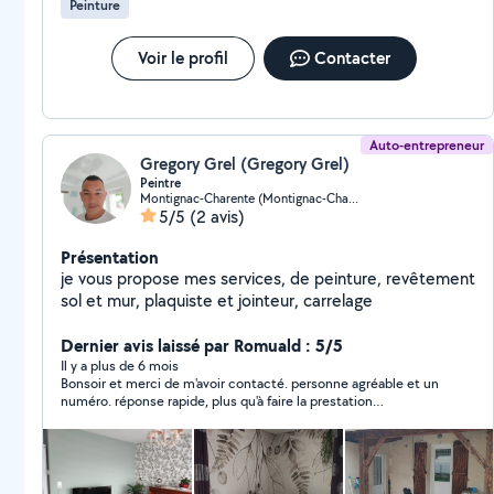
Peinture
débroussaillement Travail avec tout le matériel
nécessaire camion benne camion nacelle jusqu'à 20m
de haut je suis 100% autonome Déplacements et
Voir le profil
Contacter
Devis GRATUIT intervention Rapide
Auto-entrepreneur
Gregory Grel (Gregory Grel)
Peintre
Montignac-Charente (Montignac-Charente)
5/5
(2 avis)
Présentation
je vous propose mes services, de peinture, revêtement
sol et mur, plaquiste et jointeur, carrelage
Dernier avis laissé par Romuald : 5/5
Il y a plus de 6 mois
Bonsoir et merci de m'avoir contacté. personne agréable et un
numéro. réponse rapide, plus qu'à faire la prestation
ultérieurement