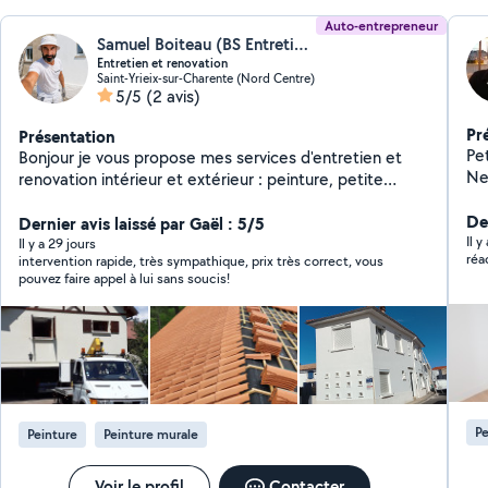
Auto-entrepreneur
Samuel Boiteau (BS Entretien rénovation)
Entretien et renovation
Saint-Yrieix-sur-Charente (Nord Centre)
5/5
(2 avis)
Pr
Présentation
Pet
Bonjour je vous propose mes services d'entretien et
Ne
renovation intérieur et extérieur : peinture, petite
Pe
maçonnerie nettoyage de toiture, nettoyage et
Me
Der
réparation des gouttière, réparation murette et
Dernier avis laissé par Gaël : 5/5
Inf
Il 
peinture grille fer forgé ..... travaux propre et soigné
Il y a 29 jours
réa
intervention rapide, très sympathique, prix très correct, vous
merci
pouvez faire appel à lui sans soucis!
Pe
Peinture
Peinture murale
Voir le profil
Contacter