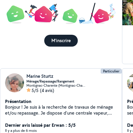
M'inscrire
Particulier
Marine Sturtz
Ménage/Repassage/Rangement
Montignac-Charente (Montignac-Charente)
5/5
(4 avis)
Présentation
Pr
Bonjour ! Je suis à la recherche de travaux de ménage
Bo
et/ou repassage. Je dispose d'une centrale vapeur,
se
d'un aspirateur et tous les produits pour l'entretien
Ja
d'une maison. Je suis disponible soit les matins, soit les
Dernier avis laissé par Erwan : 5/5
co
Der
après-midi, ça tourne une semaine sur deux. Volontaire
Il y a plus de 6 mois
Il 