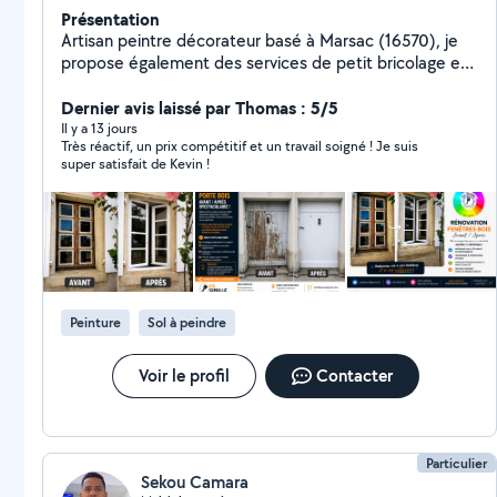
Présentation
Artisan peintre décorateur basé à Marsac (16570), je
propose également des services de petit bricolage et
rénovation intérieure/extérieure. Sérieux, minutieux et
réactif, j'interviens pour la peinture intérieure et
Dernier avis laissé par Thomas : 5/5
extérieure, rénovation de volets, portes, fenêtres,
Il y a 13 jours
Très réactif, un prix compétitif et un travail soigné ! Je suis
portails, garage bois, lasure, remise en état
super satisfait de Kevin !
avant/après, petites réparations, finitions et entretien
général de l'habitat. Habitué aux chantiers soignés chez
particuliers, je mets un point d'honneur à fournir un
travail propre, durable et de qualité. Disponible pour
petits travaux, rafraîchissement , rénovation esthétique
et entretien courant de votre maison. - Peinture
général - Petit bricolage - Rénovation bois - Volets,
Peinture
Sol à peindre
fenêtres, portes, garages - Finitions soignées - Travail
propre et sérieux - Devis rapide et gratuit
Déplacement dans toutes la Charente.
Voir le profil
Contacter
Particulier
Sekou Camara