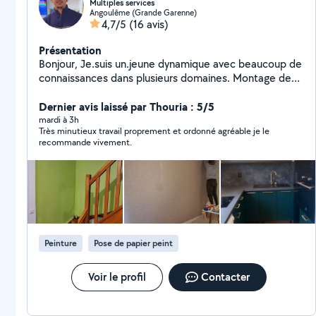
Multiples services
Angoulême (Grande Garenne)
4,7/5
(16 avis)
Présentation
Bonjour, Je.suis un.jeune dynamique avec beaucoup de
connaissances dans plusieurs domaines. Montage de
meubles Fixation de télé Pose papier peint Montage
abri jardin Changement de serrure Déménagement
Dernier avis laissé par Thouria : 5/5
Récupération de colis dans buts/conforama/castorama
mardi à 3h
Très minutieux travail proprement et ordonné agréable je le
etc....
recommande vivement.
Peinture
Pose de papier peint
Voir le profil
Contacter