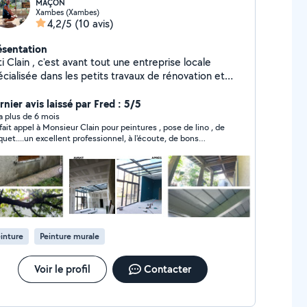
MAÇON
Xambes (Xambes)
4,2/5
(10 avis)
ésentation
i Clain , c'est avant tout une entreprise locale
cialisée dans les petits travaux de rénovation et
mélioration de l'habitat. Fort d'une expérience solide
d'une passion pour le travail bien fait , je propose
nier avis laissé par Fred : 5/5
s services tels que peinture , pose de revêtement
y a plus de 6 mois
i fait appel à Monsieur Clain pour peintures , pose de lino , de
sol et restauration de façade . Mon objectif : offrir
quet....un excellent professionnel, à l'écoute, de bons
service qualité , sur mesure et dans le respect des
seils, aimable, souriant, avenant et surtout très minutieux ,
lais , pour répondre aux besoins de mes clients dans
alisant les travaux jusqu'au moindre détail. Je recommande
région . Faites confiance a Bâti Clain pour des travaux
ement.
lisés avec soin et professionnalisme !
inture
Peinture murale
Voir le profil
Contacter