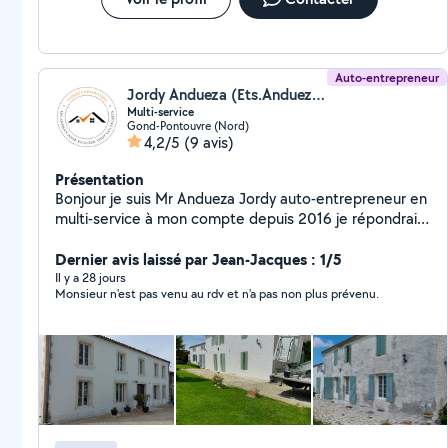
Auto-entrepreneur
Jordy Andueza (Ets.Andueza multi-service)
Multi-service
Gond-Pontouvre (Nord)
4,2/5
(9 avis)
Présentation
Bonjour je suis Mr Andueza Jordy auto-entrepreneur en
multi-service à mon compte depuis 2016 je répondrai à
tout vos besoins que se soit: MAÇONNERIE: Général
rénovation intérieur extérieur pose de clôture murs
Dernier avis laissé par Jean-Jacques : 1/5
chape COUVERTURE: remaniement changement
Il y a 28 jours
Monsieur n'est pas venu au rdv et n'a pas non plus prévenu.
réparation tous type de tuiles réparation ou
changement faîtage classique ou a sec PEINTURE:
intérieur extérieur sur tout supports RÉNOVATION:
intérieur extérieur NETTOYAGE et HYDROFUGE des
façades murs dallage toitures ENTRETIEN ESPACES
VERTS: Élagage Tailles et Abattage tout type d'arbres
toutes hauteurs Tailles de haies toutes hauteurs toutes
distances entretien des parc et jardin