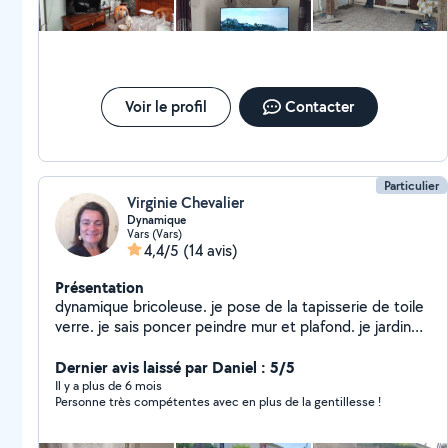
Voir le profil
Contacter
Particulier
Virginie Chevalier
Dynamique
Vars (Vars)
4,4/5
(14 avis)
Présentation
dynamique bricoleuse. je pose de la tapisserie de toile
verre. je sais poncer peindre mur et plafond. je jardine
également et peux vous aider aussi a déménager. Je
monte également des meubles et entretenir vos
Dernier avis laissé par Daniel : 5/5
jardins. bref n'hésitez pas à me demander des
Il y a plus de 6 mois
Personne très compétentes avec en plus de la gentillesse !
renseignements complémentaires je vous répondrais
avec grand plaisir.