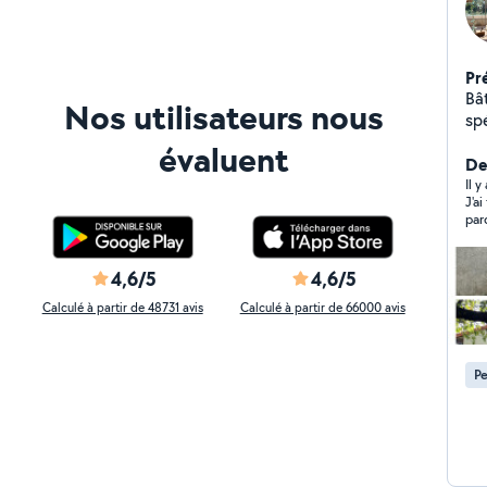
Pr
Bât
Nos utilisateurs nous
spé
d'a
évaluent
et 
Der
de
Il 
J'a
de 
par
un 
con
dé
fin
la 
viv
4,6/5
4,6/5
réa
Calculé à partir de 48731 avis
Calculé à partir de 66000 avis
Pe