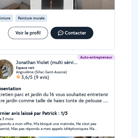
inture
Peinture murale
Voir le profil
Contacter
Auto-entrepreneur
Jonathan Violet (multi sérvice)
Espace vert
Angoulême (Sillac-Saint-Ausone)
3,6/5
(9 avis)
ésentation
retien parc et jardin du 16 vous souhaitez entretenir
tre jardin comme taille de haies tonte de pelouse .
roussaillage décapage de façade murette et tout
 travaux appelé mois je me déplace gratuitement
nier avis laissé par Patrick : 1/5
ec ou sans devis merci
 a 3 mois
épondu a mon offre, M'a bloqué une matinée, Ne s'est pas
senté, N'as pas répondu a mes appels téléphoniques N'a
oyé aucun message de prévention ou d'excuses.