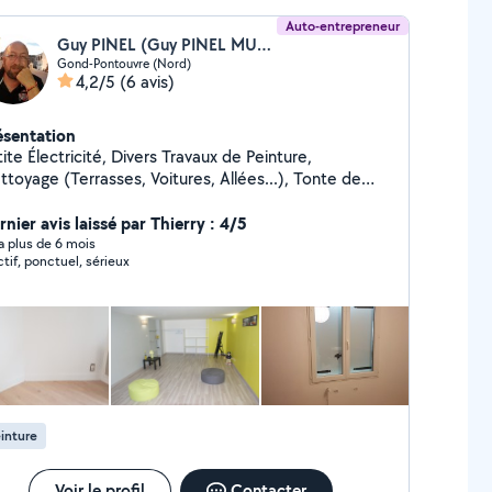
Auto-entrepreneur
Guy PINEL (Guy PINEL MULTISERVICES)
Gond-Pontouvre (Nord)
4,2/5
(6 avis)
ésentation
ite Électricité, Divers Travaux de Peinture,
ttoyage (Terrasses, Voitures, Allées...), Tonte de
louses, Taille de Haies et d'Arbustes, Montage de
ubles en Kit, Livraison de Courses, Assistance
nier avis laissé par Thierry : 4/5
ormatique, etc...
y a plus de 6 mois
ctif, ponctuel, sérieux
inture
Voir le profil
Contacter