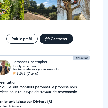
Voir le profil
Contacter
Particulier
Peronnet Christopher
Tous type de travaux
Asnières-sur-Nouère (Asnières-sur-Nouère)
3,9/5
(7 avis)
ésentation
njour je suis monsieur peronnet je propose mes
rvices pour tous type de travaux de maçonnerie
rdinage, placo, coupe de bois, n'hésitez pas à me
ntacter cordialement
nier avis laissé par Divine : 1/5
y a plus de 6 mois