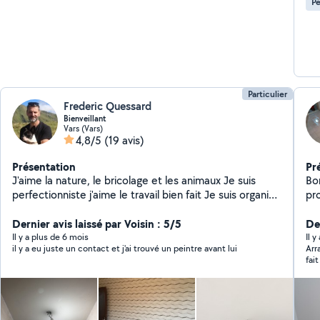
Pe
Particulier
Frederic Quessard
Bienveillant
Vars (Vars)
4,8/5
(19 avis)
Présentation
Pr
J'aime la nature, le bricolage et les animaux Je suis
Bon
perfectionniste j'aime le travail bien fait Je suis organisé
pr
et travail proprement J'entretiens un parc de 4000m2
vo
Je peint je pose de la tapisserie du carrelage Petit
Dernier avis laissé par Voisin : 5/5
De
travaux de maçonnerie ( chape reagrage...) Si je
Il y a plus de 6 mois
Il 
il y a eu juste un contact et j'ai trouvé un peintre avant lui
Arrangean
m'engage sur un chantier c'est que je sais que je suis
fai
capable sinon je ne m engage pas Ma seule motivation
arr
est que le client soit satisfait et heureux du résultat