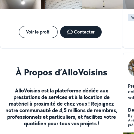
Pe
Voir le profil
Contacter
À Propos d’AlloVoisins
Pr
AlloVoisins est la plateforme dédiée aux
ent
prestations de services et à la location de
vo
matériel à proximité de chez vous ! Rejoignez
Déb
notre communauté de 4,5 millions de membres,
autre
Der
av
Il y
professionnels et particuliers, et facilitez votre
A r
quotidien pour tous vos projets !
pré
env