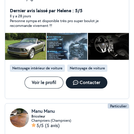
intérieur comme extérieur. Pour plus de renseignements
laissez moi un message ou vos coordonnées je vous
Dernier avis laissé par Helene : 5/5
recontacterais Tél : 0638300030
Il y a 28 jours
Personne sympa et disponible très pro super boulot je
recommande vivement !!!
Nettoyage intérieur de voiture
Nettoyage de voiture
Voir le profil
Contacter
Particulier
Manu Manu
Bricoleur
Champniers (Champniers)
5/5
(5 avis)