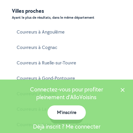
Villes proches
Ayant le plus de résultats, dans le même département
Couvreurs à Angoulême
Couvreurs à Cognac
Couvreurs à Ruelle-sur-Touvre
Couvreurs à Gond-Pontouvre
Connectez-vous pour profiter
Couvreurs à Soyaux
pleinement d'AlloVoisins
Couvreurs à La Couronne
M'inscrire
Carte
Couvreurs à Saint-Yrieix-sur-Charente
Déjà inscrit ? Me connecter