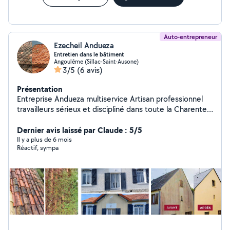
Auto-entrepreneur
Ezecheil Andueza
Entretien dans le bâtiment
Angoulême (Sillac-Saint-Ausone)
3/5
(6 avis)
Présentation
Entreprise Andueza multiservice Artisan professionnel
travailleurs sérieux et discipliné dans toute la Charente
et département voisin je reste à votre disposition pour
des devis et déplacement gratuit disponible 24h24 7
Dernier avis laissé par Claude : 5/5
jours sur 7
Il y a plus de 6 mois
Réactif, sympa