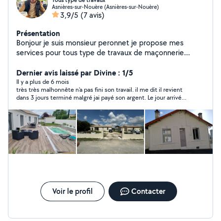
Tous type de travaux
Asnières-sur-Nouère (Asnières-sur-Nouère)
3,9/5
(7 avis)
Présentation
Bonjour je suis monsieur peronnet je propose mes
services pour tous type de travaux de maçonnerie
Jardinage, placo, coupe de bois, n'hésitez pas à me
contacter cordialement
Dernier avis laissé par Divine : 1/5
Il y a plus de 6 mois
très très malhonnête n'a pas fini son travail. il me dit il revient
dans 3 jours terminé malgré jai payé son argent. Le jour arrivé
comme convenue j'ai rappelé il n'a pas répondu et il n'a pas
rappelé et n'est pas venu.
Voir le profil
Contacter