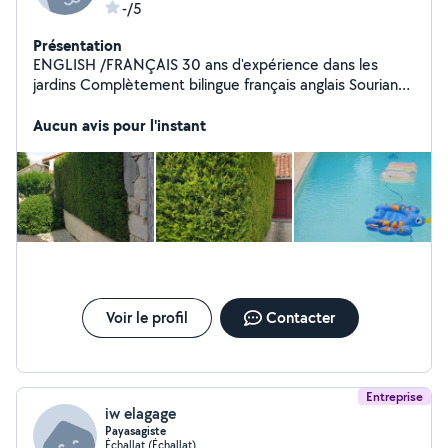
-/5
Présentation
ENGLISH /FRANÇAIS 30 ans d'expérience dans les
jardins Complètement bilingue français anglais Souriant,
courtois et ponctuel :) Matériel dernier cri à batterie.
Plus de nuisances sonore ou d'odeur d'essence ! I am
Aucun avis pour l'instant
from England and I arrived in France in 1983. If you need
help please ask me.
Voir le profil
Contacter
Entreprise
iw elagage
Payasagiste
Échallat (Échallat)