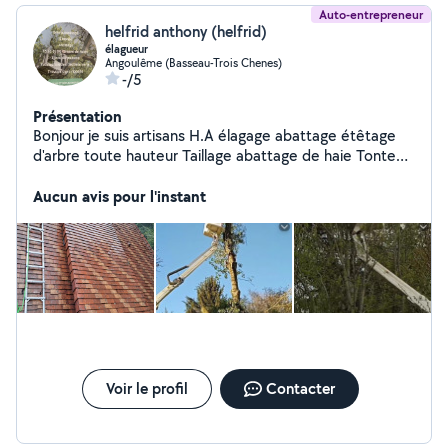
Auto-entrepreneur
helfrid anthony (helfrid)
élagueur
Angoulême (Basseau-Trois Chenes)
-/5
Présentation
Bonjour je suis artisans H.A élagage abattage étêtage
d'arbre toute hauteur Taillage abattage de haie Tonte
de pelouse Entretien de jardin Évacuation de tout
végétaux gravât Pose de clôture Je fait aussi Nettoyage
Aucun avis pour l'instant
de toiture Réparation de toiture débouchage et
réparation de gouttière Plus petit travaux
Voir le profil
Contacter