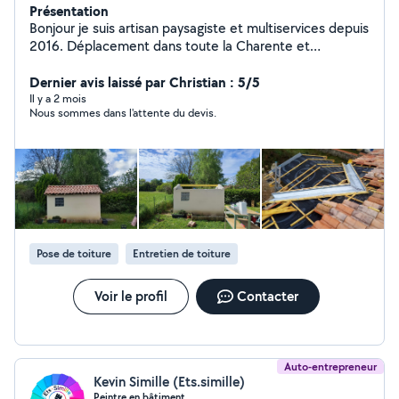
Présentation
Bonjour je suis artisan paysagiste et multiservices depuis
2016. Déplacement dans toute la Charente et
département voisin je reste à votre disposition pour
tout renseignement et devis gratuit. Voici mes
Dernier avis laissé par Christian : 5/5
prestations : Élagage et abattage tout hauteur avec ou
Il y a 2 mois
Nous sommes dans l'attente du devis.
sans camion nacelle Taille de haie Tonte et
débroussaillage toute surface Pose de clôture souple ou
rigide avec soubassement béton Pose de panneau
claustra Petite maçonnerie Peinture intérieur extérieur
Nettoyage et hydrofuge de couverture Vérification de
toiture (fuite.....) Crédit d'impôt à 50 % n'hésitez pas à
me contacter pour toute demande de renseignement
ou de devis je reste à votre disposition 7 jours sur 7
Pose de toiture
Entretien de toiture
Intervention d'urgence 7 jours sur 7 24 sur 24
Voir le profil
Contacter
Auto-entrepreneur
Kevin Simille (Ets.simille)
Peintre en bâtiment