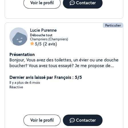
Voir le profil
Contacter
Particulier
Lucie Purenne
Débouche tout
Champniers (Champniers)
5/5
(2 avis)
Présentation
Bonjour, Vous avez des toilettes, un évier ou une douche
boucher? Vous avez tous essayé? Je me propose de
venir avec une pompe virax, un outil professionnel de
plombier pour vous déboucher sa en moins de deux!
Dernier avis laissé par François : 5/5
Prix à voir ensemble
Il y a plus de 6 mois
Réactive
Voir le profil
Contacter