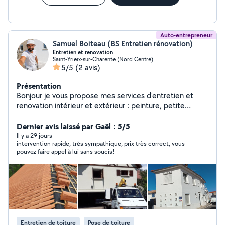
Auto-entrepreneur
Samuel Boiteau (BS Entretien rénovation)
Entretien et renovation
Saint-Yrieix-sur-Charente (Nord Centre)
5/5
(2 avis)
Présentation
Bonjour je vous propose mes services d'entretien et
renovation intérieur et extérieur : peinture, petite
maçonnerie nettoyage de toiture, nettoyage et
réparation des gouttière, réparation murette et
Dernier avis laissé par Gaël : 5/5
peinture grille fer forgé ..... travaux propre et soigné
Il y a 29 jours
intervention rapide, très sympathique, prix très correct, vous
merci
pouvez faire appel à lui sans soucis!
Entretien de toiture
Pose de toiture