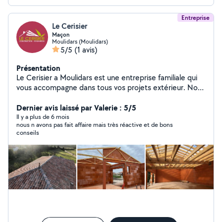
Entreprise
Le Cerisier
Maçon
Moulidars (Moulidars)
5/5
(1 avis)
Présentation
Le Cerisier a Moulidars est une entreprise familiale qui
vous accompagne dans tous vos projets extérieur. Nous
mettons tout notre savoir-faire en œuvre depuis 20 ans
au service des particuliers. N'hésitez pas à nous
Dernier avis laissé par Valerie : 5/5
contacter pour obtenir un devis gratuit, nos prestations
Il y a plus de 6 mois
nous n avons pas fait affaire mais très réactive et de bons
seront de qualité et couvert par une garantie décennale
conseils