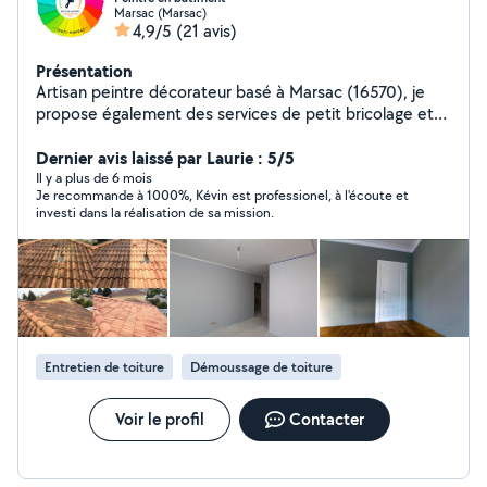
Marsac (Marsac)
4,9/5
(21 avis)
Présentation
Artisan peintre décorateur basé à Marsac (16570), je
propose également des services de petit bricolage et
rénovation intérieure/extérieure. Sérieux, minutieux et
réactif, j'interviens pour la peinture intérieure et
Dernier avis laissé par Laurie : 5/5
extérieure, rénovation de volets, portes, fenêtres,
Il y a plus de 6 mois
Je recommande à 1000%, Kévin est professionel, à l'écoute et
portails, garage bois, lasure, remise en état avant/après,
investi dans la réalisation de sa mission.
petites réparations, finitions et entretien général de
l'habitat. Habitué aux chantiers soignés chez particuliers,
je mets un point d'honneur à fournir un travail propre,
durable et de qualité. Disponible pour petits travaux,
rafraîchissement , rénovation esthétique et entretien
courant de votre maison. - Peinture général - Petit
bricolage - Rénovation bois - Volets, fenêtres, portes,
Entretien de toiture
Démoussage de toiture
garages - Finitions soignées - Travail propre et sérieux -
Devis rapide et gratuit Déplacement dans toutes la
Charente.
Voir le profil
Contacter