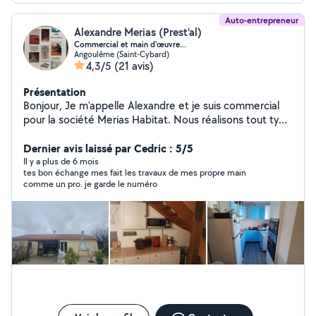
Auto-entrepreneur
Alexandre Merias (Prest'al)
Commercial et main d'œuvre...
Angoulême (Saint-Cybard)
4,3/5
(21 avis)
Présentation
Bonjour, Je m'appelle Alexandre et je suis commercial
pour la société Merias Habitat. Nous réalisons tout type
de couverture, ainsi que le traitement du bois, le
démoussage de toiture, l'isolation, la ventilation et le
Dernier avis laissé par Cedric : 5/5
placoplâtre. N'hésitez pas à me contacter pour tout
Il y a plus de 6 mois
tes bon échange mes fait les travaux de mes propre main
type de projet. Nous saurons vous apporter les
comme un pro. je garde le numéro
meilleurs prestataires dans le cas où nous ne
maîtriserions pas un domaine en particulier.