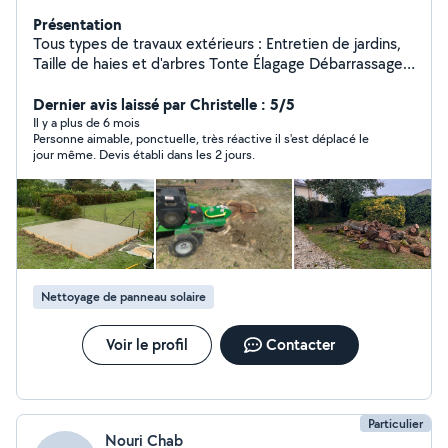
Présentation
Tous types de travaux extérieurs : Entretien de jardins,
Taille de haies et d'arbres Tonte Élagage Débarrassage
de garage, grange, box Credit d'impôts à 50%,
disponible 7j/7j. Devis gratuit sur demande, n'hésitez pas
Dernier avis laissé par Christelle : 5/5
à me contacter pour toutes demandes Contactez moi
Il y a plus de 6 mois
Personne aimable, ponctuelle, très réactive il s'est déplacé le
de préférence au 06/20/94/78/34
jour même. Devis établi dans les 2 jours.
Nettoyage de panneau solaire
Voir le profil
Contacter
Particulier
Nouri Chab