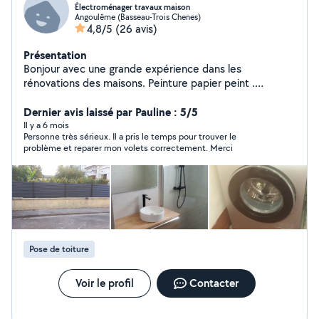
Électroménager travaux maison
Angoulême (Basseau-Trois Chenes)
4,8/5
(26 avis)
Présentation
Bonjour avec une grande expérience dans les
rénovations des maisons. Peinture papier peint .
Tapisserie. Montage cuisine .carrelage.. de plus j était
technicien en électroménager. Frigo lave vaisselle lave
Dernier avis laissé par Pauline : 5/5
linges ...ect .
Il y a 6 mois
Personne très sérieux. Il a pris le temps pour trouver le
problème et reparer mon volets correctement. Merci
Pose de toiture
Voir le profil
Contacter