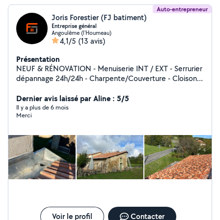
Auto-entrepreneur
Joris Forestier (FJ batiment)
Entreprise général
Angoulême (l'Houmeau)
4,1/5
(13 avis)
Présentation
NEUF & RÉNOVATION - Menuiserie INT / EXT - Serrurier
dépannage 24h/24h - Charpente/Couverture - Cloisons
sèche - Peinture - Second œuvre
Dernier avis laissé par Aline : 5/5
Il y a plus de 6 mois
Merci
Voir le profil
Contacter