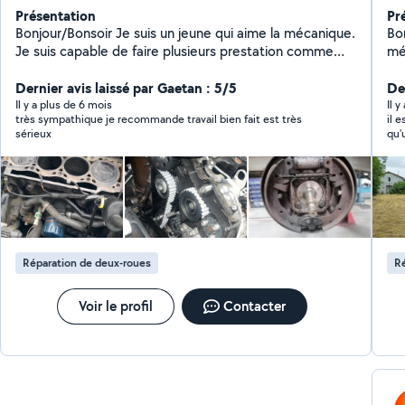
Présentation
Pr
Bonjour/Bonsoir Je suis un jeune qui aime la mécanique.
Bo
Je suis capable de faire plusieurs prestation comme
méc
des : Vidange, frein, amortisseur, rotule, roulement,
ch
joint, distribution, embrayage et bien plus Pour toute
Dernier avis laissé par Gaetan : 5/5
tr
Der
demande de prestation envoyer moi un message.
en tous g
Il y a plus de 6 mois
Il 
très sympathique je recommande travail bien fait est très
il est venu - a co
Débrouss
sérieux
qu'une
promesse de
!
Réparation de deux-roues
Ré
Voir le profil
Contacter