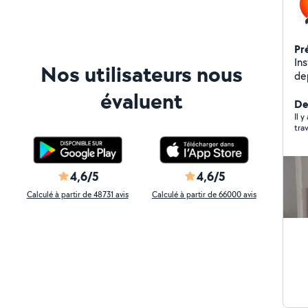
Pr
Ins
Nos utilisateurs nous
de
l'i
évaluent
Ch
Der
Ra
Il 
trav
chaudière
so
d'a
4,6/5
4,6/5
Calculé à partir de 48731 avis
Calculé à partir de 66000 avis