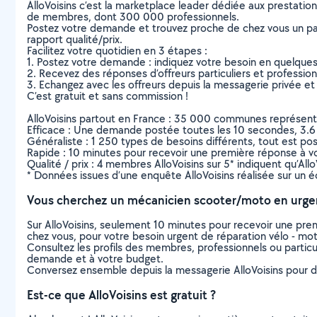
AlloVoisins c’est la marketplace leader dédiée aux prestatio
de membres, dont 300 000 professionnels.
Postez votre demande et trouvez proche de chez vous un parti
rapport qualité/prix.
Facilitez votre quotidien en 3 étapes :
1. Postez votre demande : indiquez votre besoin en quelque
2. Recevez des réponses d’offreurs particuliers et professio
3. Echangez avec les offreurs depuis la messagerie privée et 
C’est gratuit et sans commission !
AlloVoisins partout en France : 35 000 communes représentées 
Efficace : Une demande postée toutes les 10 secondes, 3.6
Généraliste : 1 250 types de besoins différents, tout est poss
Rapide : 10 minutes pour recevoir une première réponse à 
Qualité / prix : 4 membres AlloVoisins sur 5* indiquent qu’All
* Données issues d’une enquête AlloVoisins réalisée sur un é
Vous cherchez un mécanicien scooter/moto en urge
Sur AlloVoisins, seulement 10 minutes pour recevoir une p
chez vous, pour votre besoin urgent de réparation vélo - mo
Consultez les profils des membres, professionnels ou particuli
demande et à votre budget.
Conversez ensemble depuis la messagerie AlloVoisins pour de
Est-ce que AlloVoisins est gratuit ?