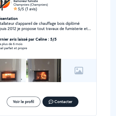
Ramoneur fumiste
Champniers (Champniers)
5/5
(1 avis)
ésentation
tallateur d'appareil de chauffage bois diplômé
puis 2012 je propose tout travaux de fumisterie et
nstallation: - Poêle à bois -Poêle à granulés -Insert -
eminées sur mesure -Tubage de cheminées -
nier avis laissé par Celine : 5/5
monage -Entretien de poêle à granulés -Entretien de
y a plus de 6 mois
ail parfait et propre
 fioul Jai un CAP de metallier serrurier
udeur je propose mes services dans ce milieu, et
utres Corp de métier je suis très bricoleur.
Voir le profil
Contacter