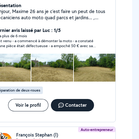
ésentation
njour, Maxime 26 ans je c'est faire un peut de tous
aniciens auto moto quad parcs et jardins... ,
auffeur avec tous mes permis de conduire sauf le
ansport en commun tonte débroussaillage bricolage
nier avis laissé par Luc : 1/5
enres ne pas hésiter à me contacter Tonte
y a plus de 6 mois
mmencé à démonter la moto - a constaté
aillage Location de matériel Dépannage a
 pièce était défectueuse - a empoché 50 € avec sa
domicile Récupération de matériels de jardin HS
 revenir ....il ne répond plus mort ou voyou voleur ?
paration de deux-roues
Voir le profil
Contacter
Auto-entrepreneur
François Stephan (l)