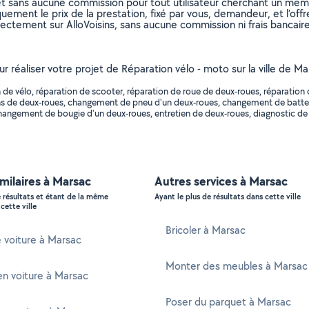
et sans aucune commission pour tout utilisateur cherchant un membre
uement le prix de la prestation, fixé par vous, demandeur, et l’offr
rectement sur AlloVoisins, sans aucune commission ni frais bancaire
our réaliser votre projet de Réparation vélo - moto sur la ville de 
de vélo, réparation de scooter, réparation de roue de deux-roues, réparation
ns de deux-roues, changement de pneu d'un deux-roues, changement de batt
angement de bougie d'un deux-roues, entretien de deux-roues, diagnostic de
imilaires à Marsac
Autres services à Marsac
e résultats et étant de la même
Ayant le plus de résultats dans cette ville
cette ville
Bricoler à Marsac
 voiture à Marsac
Monter des meubles à Marsac
n voiture à Marsac
Poser du parquet à Marsac