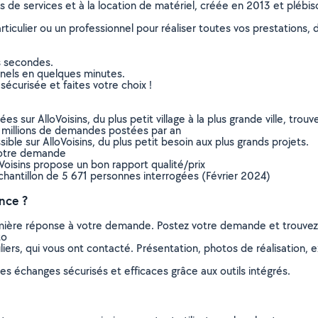
ns de services et à la location de matériel, créée en 2013 et plébi
culier ou un professionnel pour réaliser toutes vos prestations, d
s secondes.
nnels en quelques minutes.
sécurisée et faites votre choix !
sur AlloVoisins, du plus petit village à la plus grande ville, tro
 millions de demandes postées par an
ible sur AlloVoisins, du plus petit besoin aux plus grands projets.
votre demande
oVoisins propose un bon rapport qualité/prix
chantillon de 5 671 personnes interrogées (Février 2024)
nce ?
remière réponse à votre demande. Postez votre demande et trouve
to
ers, qui vous ont contacté. Présentation, photos de réalisation, exp
s échanges sécurisés et efficaces grâce aux outils intégrés.