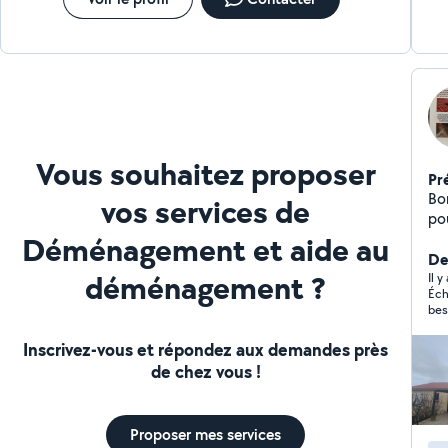
Vous souhaitez proposer
Pr
Bonjour, Je m'appe
vos services de
po
Déménagement et aide au
typ
dém
De
déménagement ?
pl
Il 
Éch
ty
bes
me
maî
Inscrivez-vous et répondez aux demandes près
de chez vous !
Proposer mes services