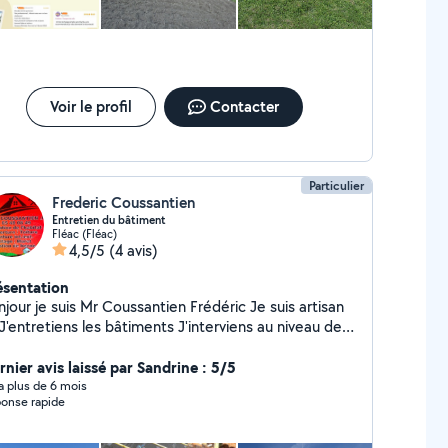
Voir le profil
Contacter
Particulier
Frederic Coussantien
Entretien du bâtiment
Fléac (Fléac)
4,5/5
(4 avis)
ésentation
our je suis Mr Coussantien Frédéric Je suis artisan
entretiens les bâtiments J'interviens au niveau des
rture Nettoyage des
uvertures/Façades/Faitage
rnier avis laissé par Sandrine : 5/5
assement/Maçonnerie/Toiture/ Peinture INT/EXT
y a plus de 6 mois
onse rapide
tapisserie Pose de gouttière en alu sur mesure
se de clôture Boiserie Entretien des Espaces verts
agage /Etétage/Abattage Taille de haie/Tonte de