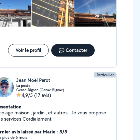
ion AVEC ou SANS nacelle/Grimpeur
cation de bennes
Voir le profil
Contacter
Particulier
Jean Noël Perot
La poste
Genac-Bignac (Genac-Bignac)
4,9/5
(17 avis)
ésentation
colage maison , jardin , et autres . Je vous propose
s services Cordialement
rnier avis laissé par Marie : 5/5
y a plus de 6 mois