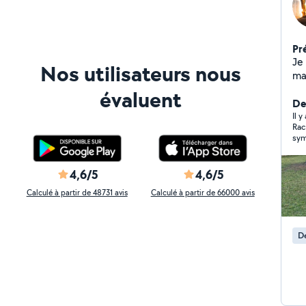
Pr
Je
Nos utilisateurs nous
mai
ai
évaluent
ter
Der
Il y
Rac
sym
Mer
4,6/5
4,6/5
Calculé à partir de 48731 avis
Calculé à partir de 66000 avis
D