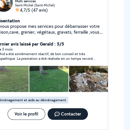
Multi services
Saint-Michel (Saint-Michel)
4,7/5
(47 avis)
ésentation
 vous propose mes services pour débarrasser votre
son,cave, grenier, végétaux, gravats, ferraille ,vous
der à déménager, démolition, évacuation,
rassement avec la Mini pelle.....
nier avis laissé par Gerald : 5/5
 a 3 mois
hid a été extrêmement réactif, de bon conseil et très
pathique. La prestation a été réalisée en un temps record.
ci !
éménagement et aide au déménagement
Voir le profil
Contacter