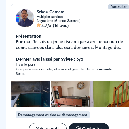
Particulier
Sekou Camara
Multiples services
Angoulême (Grande Garenne)
4,7/5
(16 avis)
Présentation
Bonjour, Je.suis un.jeune dynamique avec beaucoup de
connaissances dans plusieurs domaines. Montage de
meubles Fixation de télé Pose papier peint Montage
abri jardin Changement de serrure Déménagement
Dernier avis laissé par Sylvie : 5/5
Récupération de colis dans buts/conforama/castorama
Il y a 16 jours
Une personne discrète, efficace et gentille. Je recommande
etc....
Sékou.
Déménagement et aide au déménagement
Voir le profil
Contacter