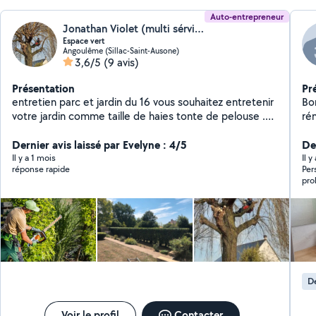
Auto-entrepreneur
Jonathan Violet (multi sérvice)
Espace vert
Angoulême (Sillac-Saint-Ausone)
3,6/5
(9 avis)
Présentation
Pr
entretien parc et jardin du 16 vous souhaitez entretenir
Bonjour
votre jardin comme taille de haies tonte de pelouse .
ré
Débroussaillage décapage de façade murette et tout
Tapisserie. Mo
autre travaux appelé mois je me déplace gratuitement
Dernier avis laissé par Evelyne : 4/5
techn
Der
avec ou sans devis merci
lin
Il y a 1 mois
Il y
réponse rapide
Per
pro
D
Voir le profil
Contacter