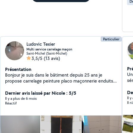
D
Particulier
Ludovic Texier
Multi service carrelage maçon
Saint-Michel (Saint-Michel)
3,5/5
(13 avis)
Pr
Présentation
Un
Bonjour je suis dans le bâtiment depuis 25 ans je
sér
propose carrelage peinture placo maçonnerie enduits à
votre disposition cordialement
De
Dernier avis laissé par Nicole : 5/5
Il 
Il y a plus de 6 mois
Il 
Réactif