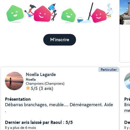
pelouse Intervent
Lo
M'inscrire
Particulier
Noella Lagarde
Noella
Champniers (Champniers)
5/5
(3 avis)
Présentation
Pr
Débarras branchages, meuble.... Déménagement. Aide
Bri
.
me
Dernier avis laissé par Raoul : 5/5
De
Il y a plus de 6 mois
Il 