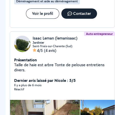
Déménagement et aide au déménagement
également me joindre sur le zéro sept 66 48 10 48 si
toutefois vous n'avez pas eu de réponse de ma part
Voir le profil
Contacter
Auto-entrepreneur
Isaac Leman (lemanisaac)
Jardinier
Saint-Yrieix-sur-Charente (Sud)
4/5
(4 avis)
Présentation
Taille de haie est arbre Tonte de pelouse entretiens
divers.
Dernier avis laissé par Nicole : 5/5
Il y a plus de 6 mois
Réactif