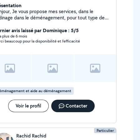
ésentation
njour, Je vous propose mes services, dans le
rdinage dans le déménagement, pour tout type de
avail où vous aurez besoin de bras supplémentaire. En
uhaitant vous rendre service et en donnant le
rnier avis laissé par Dominique : 5/5
meilleur de moi-même. Cordialement.
y a plus de 6 mois
ci beaucoup pour la disponibilité et l'efficacité
éménagement et aide au déménagement
Voir le profil
Contacter
Particulier
Rachid Rachid