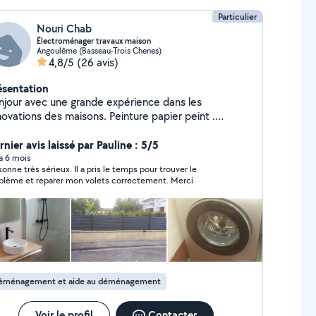
Particulier
Nouri Chab
Électroménager travaux maison
Angoulême (Basseau-Trois Chenes)
4,8/5
(26 avis)
ésentation
 avec une grande expérience dans les
novations des maisons. Peinture papier peint .
ntage cuisine .carrelage.. de plus j était
icien en électroménager. Frigo lave vaisselle lave
nier avis laissé par Pauline : 5/5
ges ...ect .
 a 6 mois
sonne très sérieux. Il a pris le temps pour trouver le
blème et reparer mon volets correctement. Merci
éménagement et aide au déménagement
Voir le profil
Contacter