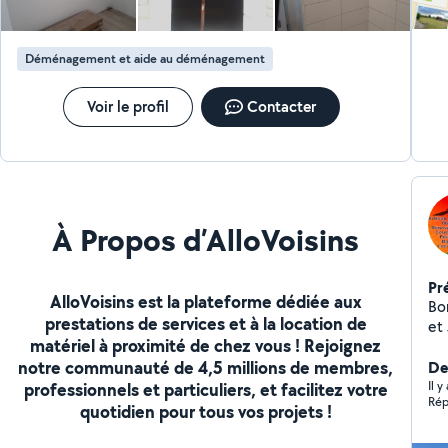
Déménagement et aide au déménagement
Voir le profil
Contacter
À Propos d’AlloVoisins
Pr
AlloVoisins est la plateforme dédiée aux
Bonj
prestations de services et à la location de
et J'
matériel à proximité de chez vous ! Rejoignez
Couve
notre communauté de 4,5 millions de membres,
Co
De
Terr
Il 
professionnels et particuliers, et facilitez votre
Rép
Pose de 
quotidien pour tous vos projets !
Po
Él