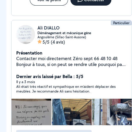
Particulier
Ali DIALLO
Déménagement et mécanique géne
Angoulême (Sillac-Saint-Ausone)
5/5
(4 avis)
Présentation
Contacter moi directement Zéro sept 66 48 10 48
Bonjour à tous, si on peut se rendre utile pourquoi pas
et j'suis un particulier -- / Je vous propose mes services
pour l'entretien voiture ( vidange, avec filtre
Dernier avis laissé par Bella : 5/5
...),changement des pièces ( triangle, bras , joints
Il y a 3 mois
Ali était très réactif et sympathique en m’aident déplacer des
,plaquettes, disques etc...) -- / Vous avez besoin d'un
meubles. Je recommande Ali sans hésitation.
coup de main pour un déménagement ou aide de
déménagement ou déplacement des meubles etc -- /
Pour tondre votre gazon ou tailler une haie sans oublier
si vous disposez les matériels, --/ Vous avez des gravas
ou autres dont vous voulez sortir, --/ Besoin de charger
ou décharger un camion N'hésitez pas à me contacter
pour tout vos besoins merci à vous, vous pouvez