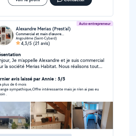
Auto-entrepreneur
Alexandre Merias (Prest'al)
Commercial et main d'œuvre...
Angoulême (Saint-Cybard)
4,3/5
(21 avis)
ésentation
lle Alexandre et je suis commercial
ur la société Merias Habitat. Nous réalisons tout
e de couverture, ainsi que le traitement du bois, le
oussage de toiture, l'isolation, la ventilation et le
rnier avis laissé par Annie : 5/5
acoplâtre. N'hésitez pas à me contacter pour tout
y a plus de 6 mois
ange sympathique,Offre intéressante mais je n'en ai pas eu
pe de projet. Nous saurons vous apporter les
oin .
illeurs prestataires dans le cas où nous ne
triserions pas un domaine en particulier.