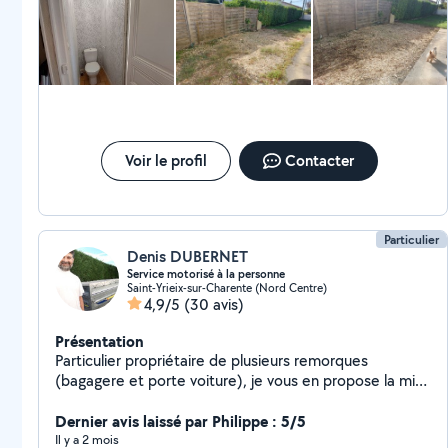
Voir le profil
Contacter
Particulier
Denis DUBERNET
Service motorisé à la personne
Saint-Yrieix-sur-Charente (Nord Centre)
4,9/5
(30 avis)
Présentation
Particulier propriétaire de plusieurs remorques
(bagagere et porte voiture), je vous en propose la mise
à disposition ponctuellement ou un service de
convoyage pour tout transport (volume bagagere
Dernier avis laissé par Philippe : 5/5
2,5m3 et poids maxi vehicule transporté 1.6T). Au
Il y a 2 mois