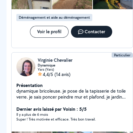
Déménagement et aide au déménagement
Voir le profil
Contacter
Particulier
Virginie Chevalier
Dynamique
Vars (Vars)
4,4/5
(14 avis)
Présentation
dynamique bricoleuse. je pose de la tapisserie de toile
verre. je sais poncer peindre mur et plafond. je jardine
également et peux vous aider aussi a déménager. Je
monte également des meubles et entretenir vos
Dernier avis laissé par Voisin : 5/5
jardins. bref n'hésitez pas à me demander des
Il y a plus de 6 mois
Super ! Très motivée et efficace. Très bon travail.
renseignements complémentaires je vous répondrais
avec grand plaisir.