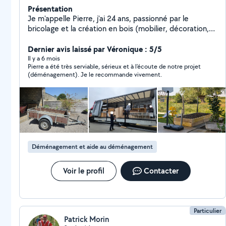
Présentation
Je m'appelle Pierre, j'ai 24 ans, passionné par le
bricolage et la création en bois (mobilier, décoration,
étagères...), je propose mon aide pour vos petits
travaux du quotidien. Je suis sérieux, efficace et je suis
Dernier avis laissé par Véronique : 5/5
également véhiculé. N'hésitez pas à me contacter !
Il y a 6 mois
Pierre a été très serviable, sérieux et à l'écoute de notre projet
(déménagement). Je le recommande vivement.
Déménagement et aide au déménagement
Voir le profil
Contacter
Particulier
Patrick Morin