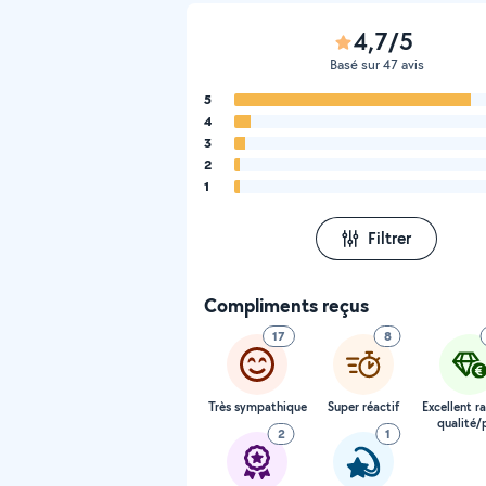
4,7/5
Basé sur 47 avis
5
4
3
2
1
Filtrer
Compliments reçus
17
8
Très sympathique
Super réactif
Excellent r
qualité/p
2
1