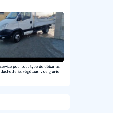
 service pour tout type de débarras,
 déchetterie, végétaux, vide grenier,
ave. a un prix raisonnable et défiant
oncurrence.