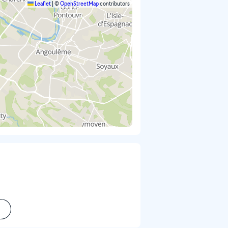
Leaflet
|
©
OpenStreetMap
contributors