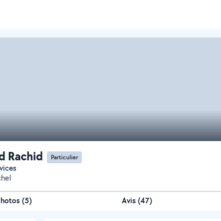
d Rachid
Particulier
rvices
chel
Photos
(
5
)
Avis (47)