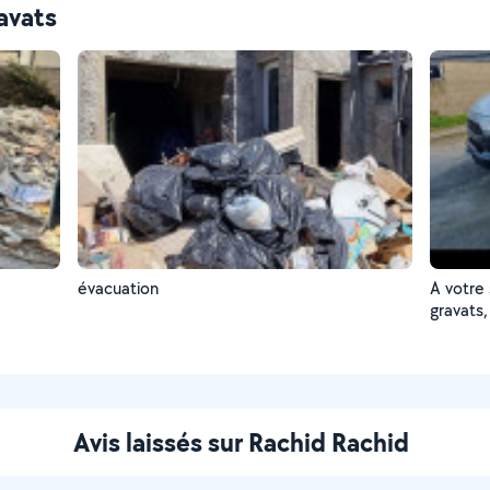
avats
évacuation
A votre
gravats,
maison,g
toute c
Avis laissés sur Rachid Rachid