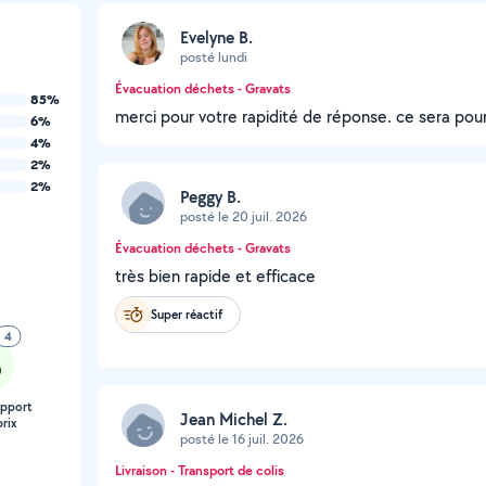
Evelyne B.
posté lundi
Évacuation déchets - Gravats
85%
merci pour votre rapidité de réponse. ce sera pou
6%
4%
2%
2%
Peggy B.
posté le 20 juil. 2026
Évacuation déchets - Gravats
très bien rapide et efficace
Super réactif
4
apport
Jean Michel Z.
rix
posté le 16 juil. 2026
Livraison - Transport de colis