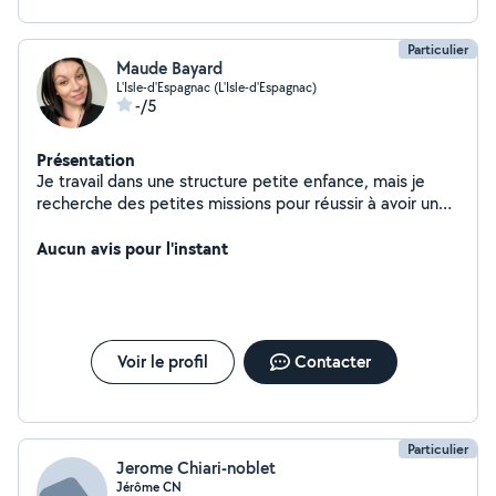
Particulier
Maude Bayard
L'Isle-d'Espagnac (L'Isle-d'Espagnac)
-/5
Présentation
Je travail dans une structure petite enfance, mais je
recherche des petites missions pour réussir à avoir un
petit complément. J'ai toutes les notions d'hygiène
grâce à mes diplômes ainsi qu'à mes différents emplois.
Aucun avis pour l'instant
Soigné, attentive et réactive je pense pouvoir être de
bons services. Je peux être d'un bon coup de main pour
le jardinage, le ménage, le repassage ou
l'accompagnement des enfants. J'adore les animaux et
je me ferai un plaisir de m'occuper de vos loulous si
Voir le profil
Contacter
besoin.
Particulier
Jerome Chiari-noblet
Jérôme CN