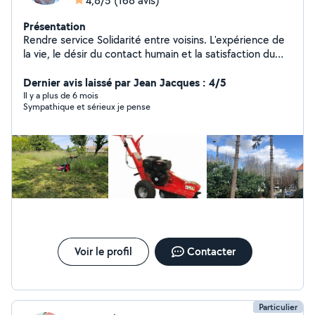
4,8/5
(168 avis)
Présentation
Rendre service Solidarité entre voisins. L'expérience de
la vie, le désir du contact humain et la satisfaction du
voisin qui fait appel à moi. Rendre service ne veut pas
dire gratuité.....
Dernier avis laissé par Jean Jacques : 4/5
Il y a plus de 6 mois
Sympathique et sérieux je pense
Voir le profil
Contacter
Particulier