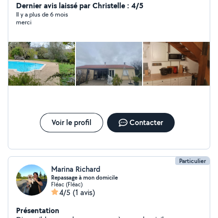
démoussage de toiture, l'isolation, la ventilation et le
Dernier avis laissé par Christelle : 4/5
placoplâtre. N'hésitez pas à me contacter pour tout
Il y a plus de 6 mois
merci
type de projet. Nous saurons vous apporter les
meilleurs prestataires dans le cas où nous ne
maîtriserions pas un domaine en particulier.
Voir le profil
Contacter
Particulier
Marina Richard
Repassage à mon domicile
Fléac (Fléac)
4/5
(1 avis)
Présentation