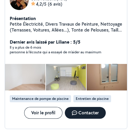
4,2/5
(6 avis)
Présentation
Petite Électricité, Divers Travaux de Peinture, Nettoyage
(Terrasses, Voitures, Allées...), Tonte de Pelouses, Taille
de Haies et d'Arbustes, Montage de Meubles en Kit,
Livraison de Courses, Assistance Informatique, etc...
Dernier avis laissé par Liliane : 5/5
Il y a plus de 6 mois
personne à l'écoute qui a essayé de m'aider au maximum
Maintenance de pompe de piscine
Entretien de piscine
Voir le profil
Contacter