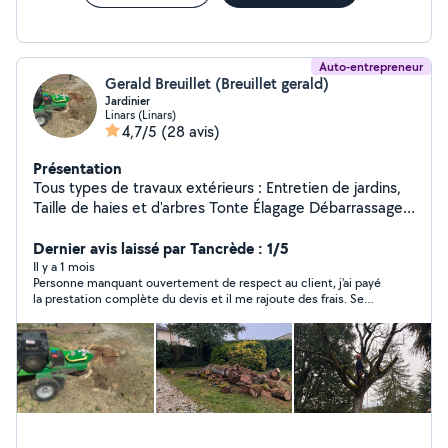
Auto-entrepreneur
Gerald Breuillet (Breuillet gerald)
Jardinier
Linars (Linars)
4,7/5
(28 avis)
Présentation
Tous types de travaux extérieurs : Entretien de jardins,
Taille de haies et d'arbres Tonte Élagage Débarrassage
de garage, grange, box Credit d'impôts à 50%,
disponible 7j/7j. Devis gratuit sur demande, n'hésitez pas
Dernier avis laissé par Tancrède : 1/5
à me contacter pour toutes demandes Contactez moi
Il y a 1 mois
Personne manquant ouvertement de respect au client, j'ai payé
de préférence au 06/20/94/78/34
la prestation complète du devis et il me rajoute des frais. Se
permet de m'insulter et de m'appeler avec d'autres numéros de
téléphone. Je l'ai payé 1350 € pour 2 jours de travail et ensuite
il me rajoute des frais en supplément... Le travail est décevant il
devait faire un autre chantier mais j'ai un trouvé un bien
meilleur artisan. C'est bien la première fois que je me vois
contraint de dénoncer et signaler quelqu'un !