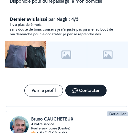
Disponible pour du repassage, à mon domicile.
Dernier avis laissé par Nagh : 4/5
Il y a plus de 6 mois
sans doute de bons conseils je n'ai juste pas pu aller au bout de
ma démarche pour le constater. je pense reprendre des
conseils auprès de ce voisin :) merci encore pour ce 1er
contact
Voir le profil
Contacter
Particulier
Bruno CAUCHETEUX
A votre service
Ruelle-sur-Touvre (Centre)