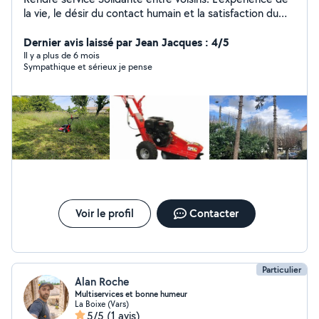
la vie, le désir du contact humain et la satisfaction du
voisin qui fait appel à moi. Rendre service ne veut pas
dire gratuité.....
Dernier avis laissé par Jean Jacques : 4/5
Il y a plus de 6 mois
Sympathique et sérieux je pense
Voir le profil
Contacter
Particulier
Alan Roche
Multiservices et bonne humeur
La Boixe (Vars)
5/5
(1 avis)