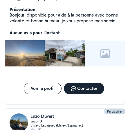
Présentation
Bonjour, disponible pour aide à la personne avec bonne
volonté et bonne humeur, je vous propose mes services
dans le domaine du déplacement de personnes
meubles ou encombrants, la livraisons, le jardinage,
Aucun avis pour l'instant
l'entretiens de piscines et la photographie d événement
ou immoblier. Je peux également sous condition et
suivant disponibilité faire des soins et massages
relaxant.
Voir le profil
Contacter
Particulier
Enzo Duvert
Enzo .D
L'Isle-d'Espagnac (L'Isle-d'Espagnac)