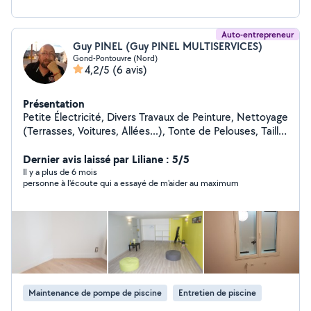
Auto-entrepreneur
Guy PINEL (Guy PINEL MULTISERVICES)
Gond-Pontouvre (Nord)
4,2/5
(6 avis)
Présentation
Petite Électricité, Divers Travaux de Peinture, Nettoyage
(Terrasses, Voitures, Allées...), Tonte de Pelouses, Taille
de Haies et d'Arbustes, Montage de Meubles en Kit,
Livraison de Courses, Assistance Informatique, etc...
Dernier avis laissé par Liliane : 5/5
Il y a plus de 6 mois
personne à l'écoute qui a essayé de m'aider au maximum
Maintenance de pompe de piscine
Entretien de piscine