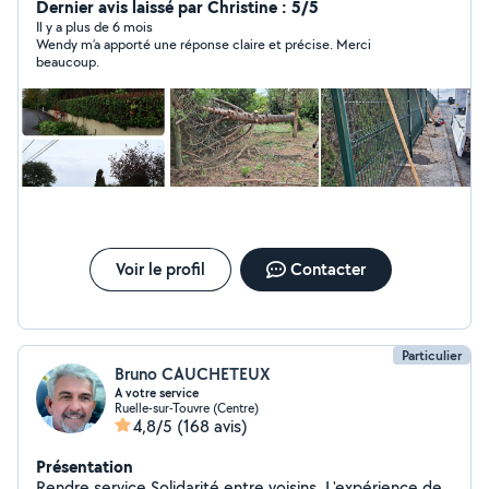
demoussage de toiture -petit bricolage -petite peinture
Dernier avis laissé par Christine : 5/5
n'hésitez pas à me contacter
Il y a plus de 6 mois
Wendy m’a apporté une réponse claire et précise. Merci
beaucoup.
Voir le profil
Contacter
Particulier
Bruno CAUCHETEUX
A votre service
Ruelle-sur-Touvre (Centre)
4,8/5
(168 avis)
Présentation
Rendre service Solidarité entre voisins. L'expérience de