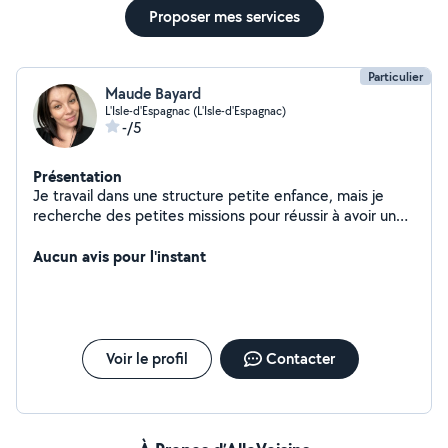
Proposer mes services
Particulier
Maude Bayard
L'Isle-d'Espagnac (L'Isle-d'Espagnac)
-/5
Présentation
Je travail dans une structure petite enfance, mais je
recherche des petites missions pour réussir à avoir un
petit complément. J'ai toutes les notions d'hygiène
grâce à mes diplômes ainsi qu'à mes différents emplois.
Aucun avis pour l'instant
Soigné, attentive et réactive je pense pouvoir être de
bons services. Je peux être d'un bon coup de main pour
le jardinage, le ménage, le repassage ou
l'accompagnement des enfants. J'adore les animaux et
je me ferai un plaisir de m'occuper de vos loulous si
Voir le profil
Contacter
besoin.