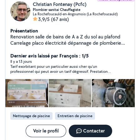
Christian Fontenay (Pcfc)
Plombier sanitai Chauffagiste
La Rochefoucauld-en-Angoumois (La Rochefoucauld)
3,9/5
(67 avis)
Présentation
Renovation salle de bains de A a Z du sol au plafond
Carrelage placo électricité dépannage de plomberie
chauffage service 6 jours sur 7 dépannage
remplacement devis plomberie sanitaire Chauffage
Dernier avis laissé par François : 1/5
zinguerie
Il y a 13 jours
Tarif exorbitant pour un particulier aussi cher qu'un
professionnel qui peut avoir un tarif dégressif. Prestation
demandée : entretien d'une piscine " du basique "....avec un
déplacement à moins de 5 km.
Nettoyage de piscine
Entretien de piscine
Voir le profil
Contacter