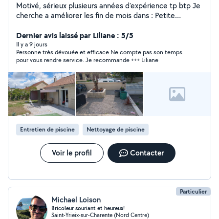
Motivé, sérieux plusieurs années d'expérience tp btp Je
cherche a améliorer les fin de mois dans : Petite
plomberie, tontes de pelouse,taille haie, nettoyage
terrasse, nettoyage gouttière, nettoyage monument
Dernier avis laissé par Liliane : 5/5
funéraire, débouchage évacuation (wc, évier)tout les
Il y a 9 jours
Personne très dévouée et efficace Ne compte pas son temps
petits travaux de maison également ne pas hésiter à me
pour vous rendre service. Je recommande +++ Liliane
contacter
Entretien de piscine
Nettoyage de piscine
Voir le profil
Contacter
Particulier
Michael Loison
Bricoleur souriant et heureux!
Saint-Yrieix-sur-Charente (Nord Centre)