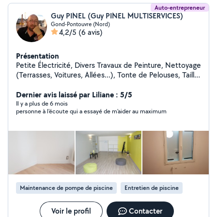
Auto-entrepreneur
Guy PINEL (Guy PINEL MULTISERVICES)
Gond-Pontouvre (Nord)
4,2/5
(6 avis)
Présentation
Petite Électricité, Divers Travaux de Peinture, Nettoyage
(Terrasses, Voitures, Allées...), Tonte de Pelouses, Taille
de Haies et d'Arbustes, Montage de Meubles en Kit,
Livraison de Courses, Assistance Informatique, etc...
Dernier avis laissé par Liliane : 5/5
Il y a plus de 6 mois
personne à l'écoute qui a essayé de m'aider au maximum
Maintenance de pompe de piscine
Entretien de piscine
Voir le profil
Contacter