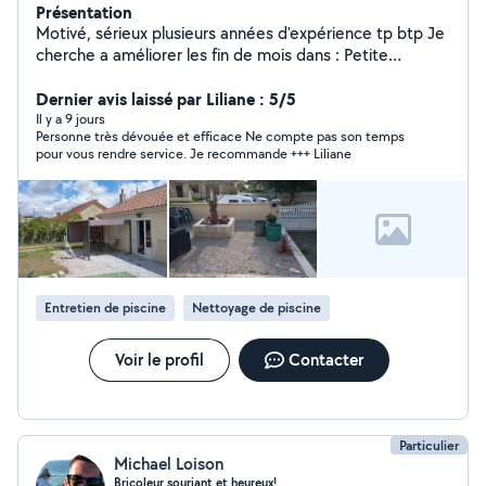
Présentation
Motivé, sérieux plusieurs années d'expérience tp btp Je
cherche a améliorer les fin de mois dans : Petite
plomberie, tontes de pelouse,taille haie, nettoyage
terrasse, nettoyage gouttière, nettoyage monument
Dernier avis laissé par Liliane : 5/5
funéraire, débouchage évacuation (wc, évier)tout les
Il y a 9 jours
Personne très dévouée et efficace Ne compte pas son temps
petits travaux de maison également ne pas hésiter à me
pour vous rendre service. Je recommande +++ Liliane
contacter
Entretien de piscine
Nettoyage de piscine
Voir le profil
Contacter
Particulier
Michael Loison
Bricoleur souriant et heureux!