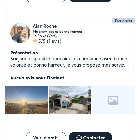
Particulier
Alan Roche
Multiservices et bonne humeur
La Boixe (Vars)
5/5
(1 avis)
Présentation
Bonjour, disponible pour aide à la personne avec bonne
volonté et bonne humeur, je vous propose mes services
dans le domaine du déplacement de personnes
meubles ou encombrants, la livraisons, le jardinage,
Aucun avis pour l'instant
l'entretiens de piscines et la photographie d événement
ou immoblier. Je peux également sous condition et
suivant disponibilité faire des soins et massages
relaxant.
Voir le profil
Contacter