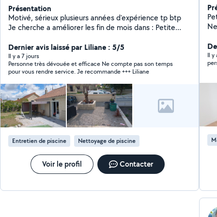
Pr
Présentation
Pet
Motivé, sérieux plusieurs années d'expérience tp btp
Ne
Je cherche a améliorer les fin de mois dans : Petite
Pe
plomberie, tontes de pelouse,taille haie, nettoyage
Me
Der
terrasse, nettoyage gouttière, nettoyage monument
Dernier avis laissé par Liliane : 5/5
Inf
Il 
funéraire, débouchage évacuation (wc, évier)tout les
Il y a 7 jours
per
Personne très dévouée et efficace Ne compte pas son temps
petits travaux de maison également ne pas hésiter à
pour vous rendre service. Je recommande +++ Liliane
me contacter
M
Entretien de piscine
Nettoyage de piscine
Voir le profil
Contacter