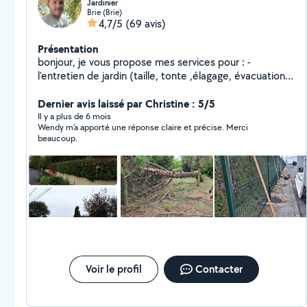
Jardinier
Brie (Brie)
4,7/5
(69 avis)
Présentation
bonjour, je vous propose mes services pour : -
l'entretien de jardin (taille, tonte ,élagage, évacuation
de gravats et branchages) -pose de panneaux rigides
demoussage de toiture -petit bricolage -petite
Dernier avis laissé par Christine : 5/5
peinture n'hésitez pas à me contacter
Il y a plus de 6 mois
Wendy m’a apporté une réponse claire et précise. Merci
beaucoup.
Voir le profil
Contacter