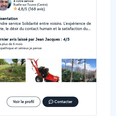
A votre service
Ruelle-sur-Touvre (Centre)
4,8/5
(168 avis)
ésentation
dre service Solidarité entre voisins. L'expérience de
vie, le désir du contact humain et la satisfaction du
sin qui fait appel à moi. Rendre service ne veut pas
e gratuité.....
rnier avis laissé par Jean Jacques : 4/5
y a plus de 6 mois
pathique et sérieux je pense
Voir le profil
Contacter