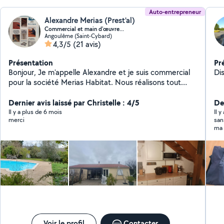
Auto-entrepreneur
Alexandre Merias (Prest'al)
Commercial et main d'œuvre...
Angoulême (Saint-Cybard)
4,3/5
(21 avis)
Présentation
Pr
Bonjour, Je m'appelle Alexandre et je suis commercial
Di
pour la société Merias Habitat. Nous réalisons tout
type de couverture, ainsi que le traitement du bois, le
démoussage de toiture, l'isolation, la ventilation et le
Dernier avis laissé par Christelle : 4/5
De
placoplâtre. N'hésitez pas à me contacter pour tout
Il y a plus de 6 mois
Il 
merci
san
type de projet. Nous saurons vous apporter les
ma 
meilleurs prestataires dans le cas où nous ne
con
maîtriserions pas un domaine en particulier.
con
Voir le profil
Contacter