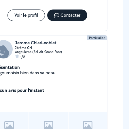
Voir le profil
Contacter
Particulier
Jerome Chiari-noblet
Jérôme CN
Angoulême (Bel-Air-Grand Font)
-/5
ésentation
goumoisin bien dans sa peau.
cun avis pour l'instant