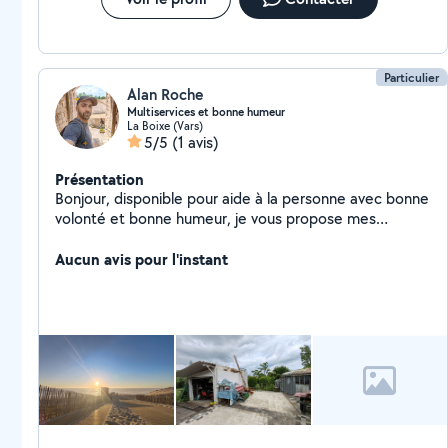
Particulier
Alan Roche
Multiservices et bonne humeur
La Boixe (Vars)
5/5
(1 avis)
Présentation
Bonjour, disponible pour aide à la personne avec bonne
volonté et bonne humeur, je vous propose mes
services dans le domaine du déplacement de
personnes meubles ou encombrants, la livraisons, le
Aucun avis pour l'instant
jardinage, l'entretiens de piscines et la photographie d
événement ou immoblier. Je peux également sous
condition et suivant disponibilité faire des soins et
massages relaxant.