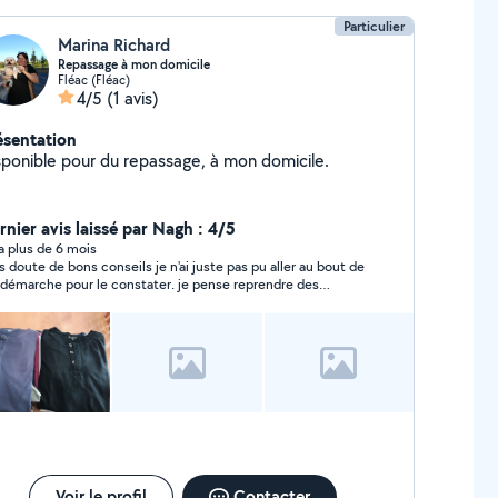
Particulier
Marina Richard
Repassage à mon domicile
Fléac (Fléac)
4/5
(1 avis)
ésentation
sponible pour du repassage, à mon domicile.
rnier avis laissé par Nagh : 4/5
y a plus de 6 mois
s doute de bons conseils je n'ai juste pas pu aller au bout de
démarche pour le constater. je pense reprendre des
seils auprès de ce voisin :) merci encore pour ce 1er
tact
Voir le profil
Contacter