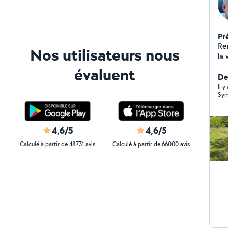
Pr
Ren
Nos utilisateurs nous
la 
voi
évaluent
dir
De
Il 
Sym
4,6/5
4,6/5
Calculé à partir de 48731 avis
Calculé à partir de 66000 avis