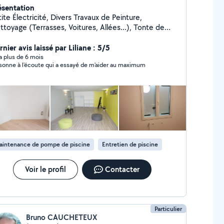
ésentation
ite Électricité, Divers Travaux de Peinture,
ttoyage (Terrasses, Voitures, Allées...), Tonte de
louses, Taille de Haies et d'Arbustes, Montage de
ubles en Kit, Livraison de Courses, Assistance
nier avis laissé par Liliane : 5/5
ormatique, etc...
y a plus de 6 mois
sonne à l'écoute qui a essayé de m'aider au maximum
aintenance de pompe de piscine
Entretien de piscine
Voir le profil
Contacter
Particulier
Bruno CAUCHETEUX