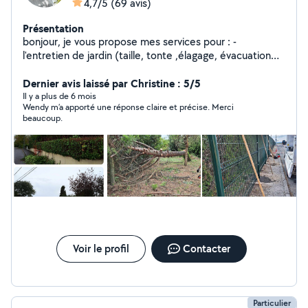
4,7/5
(69 avis)
Présentation
bonjour, je vous propose mes services pour : -
l'entretien de jardin (taille, tonte ,élagage, évacuation
de gravats et branchages) -pose de panneaux rigides
demoussage de toiture -petit bricolage -petite peinture
Dernier avis laissé par Christine : 5/5
n'hésitez pas à me contacter
Il y a plus de 6 mois
Wendy m’a apporté une réponse claire et précise. Merci
beaucoup.
Voir le profil
Contacter
Particulier