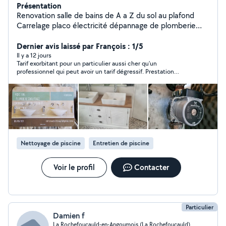
Présentation
Renovation salle de bains de A a Z du sol au plafond
Carrelage placo électricité dépannage de plomberie
chauffage service 6 jours sur 7 dépannage
remplacement devis plomberie sanitaire Chauffage
Dernier avis laissé par François : 1/5
zinguerie
Il y a 12 jours
Tarif exorbitant pour un particulier aussi cher qu'un
professionnel qui peut avoir un tarif dégressif. Prestation
demandée : entretien d'une piscine " du basique "....avec un
déplacement à moins de 5 km.
Nettoyage de piscine
Entretien de piscine
Voir le profil
Contacter
Particulier
Damien f
La Rochefoucauld-en-Angoumois (La Rochefoucauld)