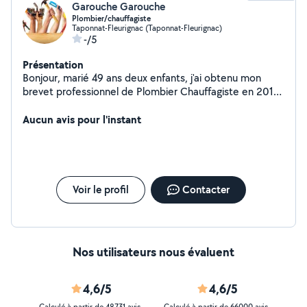
Garouche Garouche
Plombier/chauffagiste
Taponnat-Fleurignac (Taponnat-Fleurignac)
-/5
Présentation
Bonjour, marié 49 ans deux enfants, j'ai obtenu mon
brevet professionnel de Plombier Chauffagiste en 2017.
Je peux dépanner toutes sortes de chaudières. Je suis
doué en bricolage avec une expérience de 6 ans en
Aucun avis pour l'instant
multiservices. Quelque soit le domaine ex: menuiserie,
jardinage réparations multiples et variés. Contactez moi
vous ne serez pas déçu. A bientôt
Voir le profil
Contacter
Nos utilisateurs nous évaluent
4,6/5
4,6/5
Calculé à partir de 48731 avis
Calculé à partir de 66000 avis