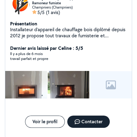
Ramoneur fumiste
Champniers (Champniers)
5/5
(1 avis)
Présentation
Installateur d'appareil de chauffage bois diplômé depuis
2012 je propose tout travaux de fumisterie et
l'installation: - Poêle à bois -Poêle à granulés -Insert -
Cheminées sur mesure -Tubage de cheminées -
Dernier avis laissé par Celine : 5/5
Ramonage -Entretien de poêle à granulés -Entretien de
Il y a plus de 6 mois
travail parfait et propre
chaudière fioul Jai un CAP de metallier serrurier soudeur
je propose mes services dans ce milieu, et d'autres
Corp de métier je suis très bricoleur.
Voir le profil
Contacter