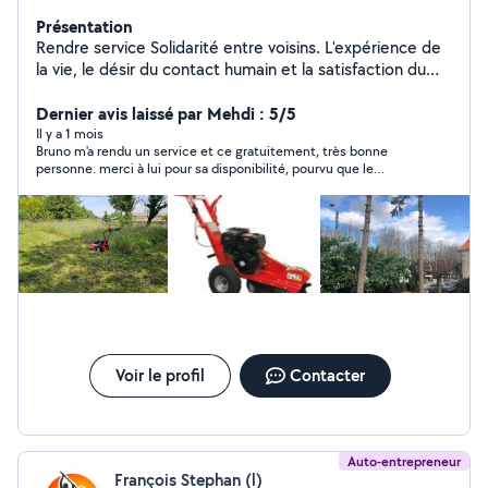
Présentation
Rendre service Solidarité entre voisins. L'expérience de
la vie, le désir du contact humain et la satisfaction du
voisin qui fait appel à moi. Rendre service ne veut pas
dire gratuité.....
Dernier avis laissé par Mehdi : 5/5
Il y a 1 mois
Bruno m'a rendu un service et ce gratuitement, très bonne
personne. merci à lui pour sa disponibilité, pourvu que le
monde est la même mentalité. je recommande
Voir le profil
Contacter
Auto-entrepreneur
François Stephan (l)