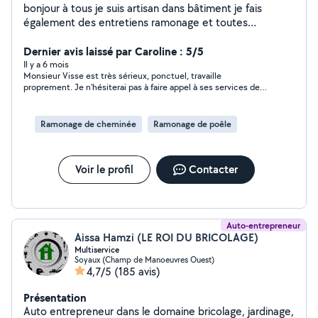
bonjour à tous je suis artisan dans bâtiment je fais
également des entretiens ramonage et toutes
rénovation
Dernier avis laissé par Caroline : 5/5
Il y a 6 mois
Monsieur Visse est très sérieux, ponctuel, travaille
proprement. Je n'hésiterai pas à faire appel à ses services de
nouveau. Personne de confiance
Ramonage de cheminée
Ramonage de poêle
Voir le profil
Contacter
Auto-entrepreneur
Aissa Hamzi (LE ROI DU BRICOLAGE)
Multiservice
Soyaux (Champ de Manoeuvres Ouest)
4,7/5
(185 avis)
Présentation
Auto entrepreneur dans le domaine bricolage, jardinage,