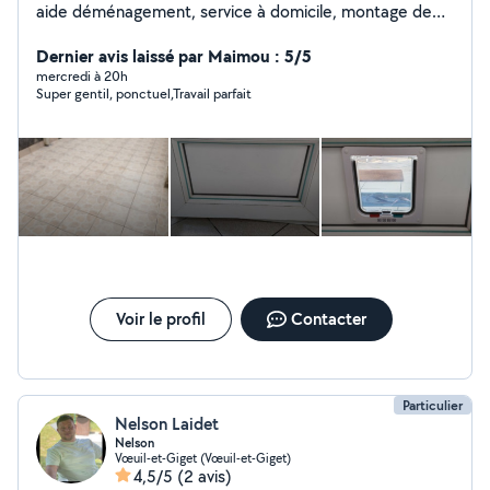
aide déménagement, service à domicile, montage de
meubles, nettoyage et dans tous les travaux.(petits
travaux de maçonnerie, terrassement, peinture)
Dernier avis laissé par Maimou : 5/5
N'hésitez pas à me contacter Cordialement
mercredi à 20h
Super gentil, ponctuel,Travail parfait
Voir le profil
Contacter
Particulier
Nelson Laidet
Nelson
Vœuil-et-Giget (Vœuil-et-Giget)
4,5/5
(2 avis)