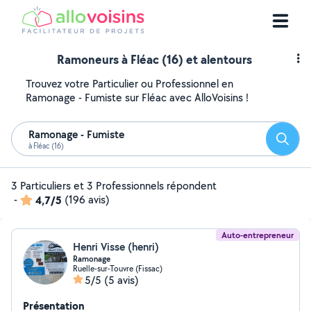
Ramoneurs à Fléac (16) et alentours
Trouvez votre Particulier ou Professionnel en
Ramonage - Fumiste sur Fléac avec AlloVoisins !
Ramonage - Fumiste
Reche
à Fléac (16)
3 Particuliers et 3 Professionnels répondent
-
4,7/5
(196 avis)
Auto-entrepreneur
Henri Visse (henri)
Ramonage
Ruelle-sur-Touvre (Fissac)
5/5
(5 avis)
Présentation