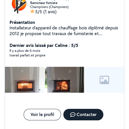
Ramoneur fumiste
Champniers (Champniers)
5/5
(1 avis)
Présentation
Installateur d'appareil de chauffage bois diplômé depuis
2012 je propose tout travaux de fumisterie et
l'installation: - Poêle à bois -Poêle à granulés -Insert -
Cheminées sur mesure -Tubage de cheminées -
Dernier avis laissé par Celine : 5/5
Ramonage -Entretien de poêle à granulés -Entretien de
Il y a plus de 6 mois
travail parfait et propre
chaudière fioul Jai un CAP de metallier serrurier soudeur
je propose mes services dans ce milieu, et d'autres
Corp de métier je suis très bricoleur.
Voir le profil
Contacter