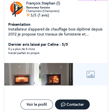
François Stephan (l)
Ramoneur fumiste
Champniers (Champniers)
5/5
(1 avis)
Présentation
Installateur d'appareil de chauffage bois diplômé depuis
2012 je propose tout travaux de fumisterie et
l'installation: - Poêle à bois -Poêle à granulés -Insert -
Cheminées sur mesure -Tubage de cheminées -
Dernier avis laissé par Celine : 5/5
Ramonage -Entretien de poêle à granulés -Entretien de
Il y a plus de 6 mois
travail parfait et propre
chaudière fioul Jai un CAP de metallier serrurier soudeur
je propose mes services dans ce milieu, et d'autres
Corp de métier je suis très bricoleur.
Voir le profil
Contacter