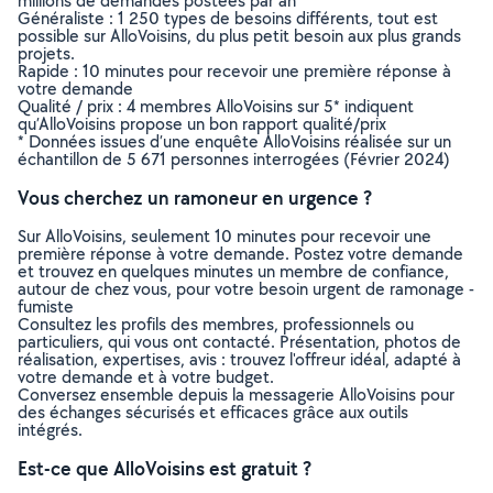
millions de demandes postées par an
Généraliste : 1 250 types de besoins différents, tout est
possible sur AlloVoisins, du plus petit besoin aux plus grands
projets.
Rapide : 10 minutes pour recevoir une première réponse à
votre demande
Qualité / prix : 4 membres AlloVoisins sur 5* indiquent
qu’AlloVoisins propose un bon rapport qualité/prix
* Données issues d’une enquête AlloVoisins réalisée sur un
échantillon de 5 671 personnes interrogées (Février 2024)
Vous cherchez un ramoneur en urgence ?
Sur AlloVoisins, seulement 10 minutes pour recevoir une
première réponse à votre demande. Postez votre demande
et trouvez en quelques minutes un membre de confiance,
autour de chez vous, pour votre besoin urgent de ramonage -
fumiste
Consultez les profils des membres, professionnels ou
particuliers, qui vous ont contacté. Présentation, photos de
réalisation, expertises, avis : trouvez l'offreur idéal, adapté à
votre demande et à votre budget.
Conversez ensemble depuis la messagerie AlloVoisins pour
des échanges sécurisés et efficaces grâce aux outils
intégrés.
Est-ce que AlloVoisins est gratuit ?