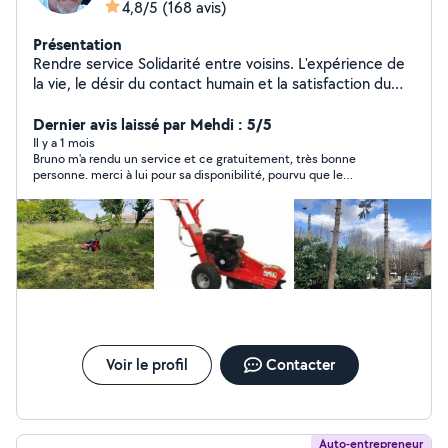
4,8/5
(168 avis)
Présentation
Rendre service Solidarité entre voisins. L'expérience de
la vie, le désir du contact humain et la satisfaction du
voisin qui fait appel à moi. Rendre service ne veut pas
dire gratuité.....
Dernier avis laissé par Mehdi : 5/5
Il y a 1 mois
Bruno m'a rendu un service et ce gratuitement, très bonne
personne. merci à lui pour sa disponibilité, pourvu que le
monde est la même mentalité. je recommande
Voir le profil
Contacter
Auto-entrepreneur