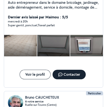
Auto entrepreneur dans le domaine bricolage, jardinage,
aide déménagement, service à domicile, montage de
meubles, nettoyage et dans tous les travaux.(petits
travaux de maçonnerie, terrassement, peinture)
Dernier avis laissé par Maimou : 5/5
N'hésitez pas à me contacter Cordialement
mercredi à 20h
Super gentil, ponctuel,Travail parfait
Voir le profil
Contacter
Particulier
Bruno CAUCHETEUX
A votre service
Ruelle-sur-Touvre (Centre)