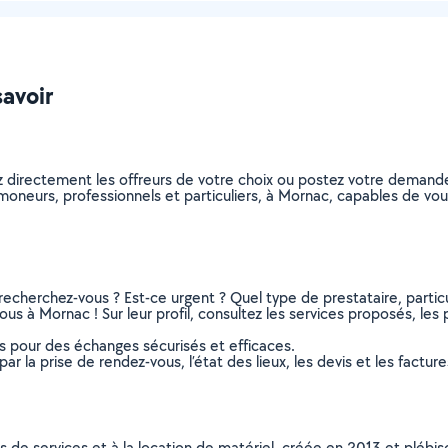
savoir
z directement les offreurs de votre choix ou postez votre demand
 ramoneurs, professionnels et particuliers, à Mornac, capables de v
recherchez-vous ? Est-ce urgent ? Quel type de prestataire, particu
s à Mornac ! Sur leur profil, consultez les services proposés, les ph
ns pour des échanges sécurisés et efficaces.
r la prise de rendez-vous, l’état des lieux, les devis et les facture
ns de services et à la location de matériel, créée en 2013 et plébi