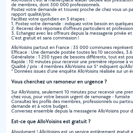
de membres, dont 300 000 professionnels.
Postez votre demande et trouvez proche de chez vous un parti
rapport qualité/prix.
Facilitez votre quotidien en 3 étapes :
1. Postez votre demande : indiquez votre besoin en quelque
2. Recevez des réponses d’offreurs particuliers et professio
3. Echangez avec les offreurs depuis la messagerie privée et 
C’est gratuit et sans commission !
AlloVoisins partout en France : 35 000 communes représentées 
Efficace : Une demande postée toutes les 10 secondes, 3.6
Généraliste : 1 250 types de besoins différents, tout est poss
Rapide : 10 minutes pour recevoir une première réponse à 
Qualité / prix : 4 membres AlloVoisins sur 5* indiquent qu’All
* Données issues d’une enquête AlloVoisins réalisée sur un é
Vous cherchez un ramoneur en urgence ?
Sur AlloVoisins, seulement 10 minutes pour recevoir une p
chez vous, pour votre besoin urgent de ramonage - fumiste
Consultez les profils des membres, professionnels ou particuli
demande et à votre budget.
Conversez ensemble depuis la messagerie AlloVoisins pour de
Est-ce que AlloVoisins est gratuit ?
Absolument ! AlloVoisins est un service entièrement gratuit 