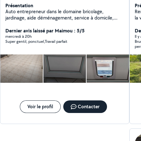
Présentation
Pr
Auto entrepreneur dans le domaine bricolage,
Ren
jardinage, aide déménagement, service à domicile,
la 
montage de meubles, nettoyage et dans tous les
voi
travaux.(petits travaux de maçonnerie, terrassement,
Dernier avis laissé par Maimou : 5/5
dir
De
peinture) N'hésitez pas à me contacter Cordialement
mercredi à 20h
Il y
Super gentil, ponctuel,Travail parfait
Bru
per
mon
Voir le profil
Contacter