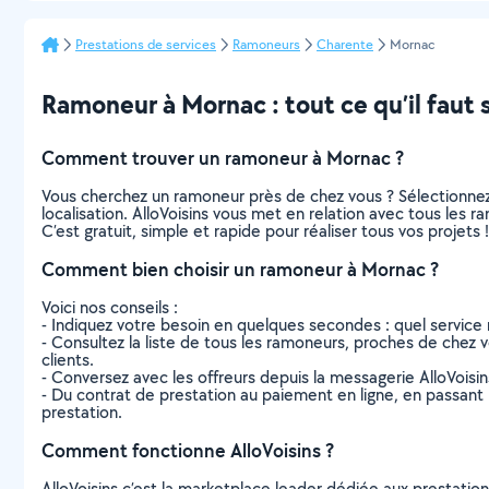
Prestations de services
Ramoneurs
Charente
Mornac
Ramoneur à Mornac : tout ce qu’il faut 
Comment trouver un ramoneur à Mornac ?
Vous cherchez un ramoneur près de chez vous ? Sélectionne
localisation. AlloVoisins vous met en relation avec tous les
C’est gratuit, simple et rapide pour réaliser tous vos projets !
Comment bien choisir un ramoneur à Mornac ?
Voici nos conseils :
- Indiquez votre besoin en quelques secondes : quel service 
- Consultez la liste de tous les ramoneurs, proches de chez vou
clients.
- Conversez avec les offreurs depuis la messagerie AlloVoisi
- Du contrat de prestation au paiement en ligne, en passant pa
prestation.
Comment fonctionne AlloVoisins ?
AlloVoisins c’est la marketplace leader dédiée aux prestatio