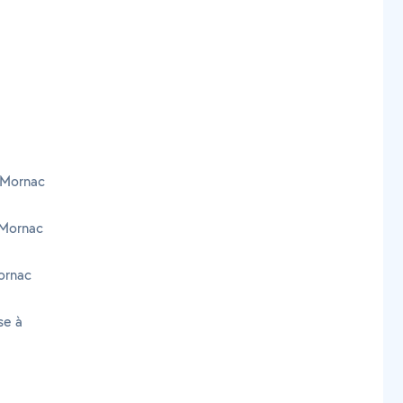
 Mornac
 Mornac
ornac
se à