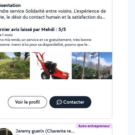
ésentation
dre service Solidarité entre voisins. L'expérience de
vie, le désir du contact humain et la satisfaction du
sin qui fait appel à moi. Rendre service ne veut pas
e gratuité.....
rnier avis laissé par Mehdi : 5/5
 a 1 mois
no m'a rendu un service et ce gratuitement, très bonne
sonne. merci à lui pour sa disponibilité, pourvu que le
de est la même mentalité. je recommande
Voir le profil
Contacter
Auto-entrepreneur
Jeremy guerin (Charente renov'tout)