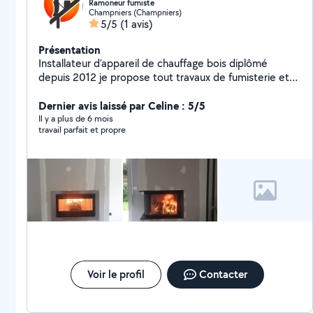
Ramoneur fumiste
Champniers (Champniers)
5/5
(1 avis)
Présentation
Installateur d'appareil de chauffage bois diplômé
depuis 2012 je propose tout travaux de fumisterie et
l'installation: - Poêle à bois -Poêle à granulés -Insert -
Cheminées sur mesure -Tubage de cheminées -
Dernier avis laissé par Celine : 5/5
Ramonage -Entretien de poêle à granulés -Entretien de
Il y a plus de 6 mois
travail parfait et propre
chaudière fioul Jai un CAP de metallier serrurier
soudeur je propose mes services dans ce milieu, et
d'autres Corp de métier je suis très bricoleur.
Voir le profil
Contacter