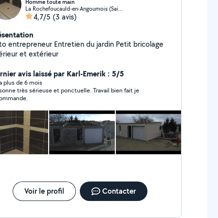
Homme toute main
La Rochefoucauld-en-Angoumois (Saint-Projet-Saint-Constant)
4,7/5
(3 avis)
ésentation
 entrepreneur Entretien du jardin Petit bricolage
érieur et extérieur
nier avis laissé par Karl-Emerik : 5/5
y a plus de 6 mois
sonne très sérieuse et ponctuelle. Travail bien fait je
commande.
Voir le profil
Contacter