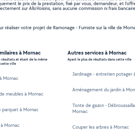
uement le prix de la prestation, fixé par vous, demandeur, et l’offr
rectement sur AlloVoisins, sans aucune commission ni frais bancaire
pour réaliser votre projet de Ramonage - Fumiste sur la ville de Mo
imilaires à Mornac
Autres services à Mornac
e résultats et étant de la même
Ayant le plus de résultats dans cette ville
cette ville
Jardinage - entretien potager
 à Mornac
Aménagement du jardin à Mor
de meubles à Mornac
Tonte de gazon - Débroussaill
e parquet à Mornac
Mornac
 à Mornac
Couper les arbres à Mornac