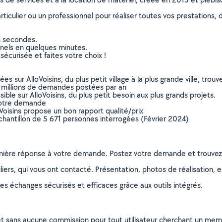
culier ou un professionnel pour réaliser toutes vos prestations, d
s secondes.
nnels en quelques minutes.
sécurisée et faites votre choix !
sur AlloVoisins, du plus petit village à la plus grande ville, tro
 millions de demandes postées par an
ible sur AlloVoisins, du plus petit besoin aux plus grands projets.
votre demande
oVoisins propose un bon rapport qualité/prix
chantillon de 5 671 personnes interrogées (Février 2024)
remière réponse à votre demande. Postez votre demande et trouve
ers, qui vous ont contacté. Présentation, photos de réalisation, exp
s échanges sécurisés et efficaces grâce aux outils intégrés.
et sans aucune commission pour tout utilisateur cherchant un membre