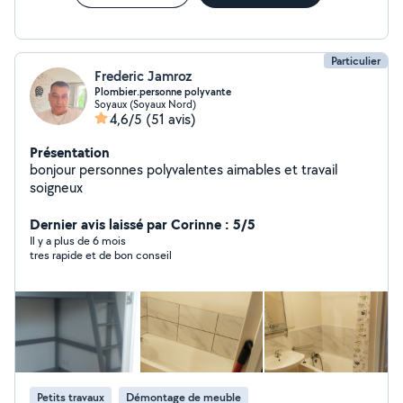
une offre multi-service pour des travaux de plomberies,
entretien d'espaces verts et l'impression 3D
Particulier
Frederic Jamroz
Plombier.personne polyvante
Soyaux (Soyaux Nord)
4,6/5
(51 avis)
Présentation
bonjour personnes polyvalentes aimables et travail
soigneux
Dernier avis laissé par Corinne : 5/5
Il y a plus de 6 mois
tres rapide et de bon conseil
Petits travaux
Démontage de meuble