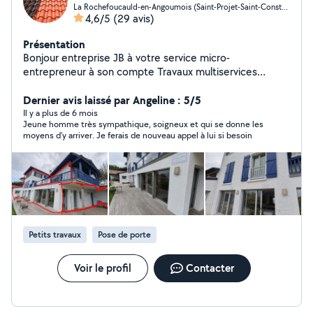
La Rochefoucauld-en-Angoumois (Saint-Projet-Saint-Constant)
4,6/5
(29 avis)
Présentation
Bonjour entreprise JB à votre service micro-
entrepreneur à son compte Travaux multiservices
remaniement de tuiles pose écran sous toiture
démoussage de toiture traitement de toiture
Dernier avis laissé par Angeline : 5/5
traitement de façade pose de gouttière tous travaux
Il y a plus de 6 mois
Jeune homme très sympathique, soigneux et qui se donne les
toiture Peinture intérieur mur et plafond extérieur
moyens d'y arriver. Je ferais de nouveau appel à lui si besoin
façade Muret portail porte de garage porte d'entrée
volet sous de toi et divers peintures (Tous travaux en
maçonnerie) Entretien parc et jardin élagage d'arbre
abattage d'arbre tente de pelouse taille de haie
débroussaillage enlèvement des mauvaises herbes Tous
les outils nécessaires remorque camion benne et
camion nacelle déplacement et devis gratuit et
Petits travaux
Pose de porte
vérification également si vous avez besoin n'hésitez pas
à m'envoyer un message de vos travaux merci bonne
journée à vous ( Si je ne réponds pas sur le site allô
Voir le profil
Contacter
voisin merci de me contacter au 06a41b01cd44e87 !)