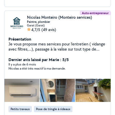
Auto-entrepreneur
Nicolas Monteiro (Monteiro services)
Peintre, plombier
Garat (Garat)
4,7/5
(49 avis)
Présentation
Je vous propose mes services pour l'entretien ( vidange
avec filtres,...), passage à la valise sur tout type de
voiture et changement de pièces automobile (
remplacement de pièces du train roulant, plaquettes,..)
Dernier avis laissé par Marie : 5/5
Je fais aussi entretien des espace vert (tonte,
Il y a plus de 6 mois
Nicolas a été très reactif à ma demande.
débroussaillage, taille..), plomberie, peinture,
electricité.. Multiservice, je suis bon bricoleur donc
n'hésiter pas à me demander. Possibilité de location de
matériel professionnel ( karcher, débroussailleuse, etc )
Petits travaux
Pose de tringle à rideaux