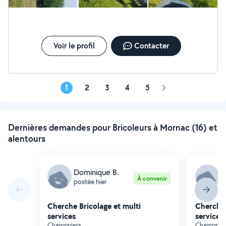
Voir le profil
Contacter
1
2
3
4
5
Page
suivante
Dernières demandes pour Bricoleurs à Mornac (16) et
alentours
Dominique B.
D
À convenir
postée hier
p
Cherche Bricolage et multi
Cherche 
services
services
Champniers
Champnier