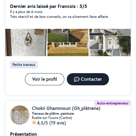
intérieur ou extérieur (travaux de finition, petites
Dernier avis laissé par Francois : 5/5
réparations, aménagement intérieur, montage de
Il y a plus de 6 mois
Très réactif et de bon conseils, on va sûrement faire affaire.
mobilier, pose de clôture, pose de terrasse bois sur
plots). L'entretien de vos espaces verts (entretien parcs
et jardins, tonte, taille de haies, débroussaillage, petit
élagage, évacuation des végétaux, arrosage des
jardins). Le nettoyage courant du bâtiment (nettoyage
toiture, façade, terrasse, dallage, panneaux solaire,
piscine, monuments funéraires)
Petits travaux
Voir le profil
Contacter
Auto-entrepreneur
Chokri Ghammouri (Gh_plâtrerie)
Travaux de plâtre..peinture.
Ruelle-sur-Touvre (Centre)
4,5/5
(19 avis)
Présentation