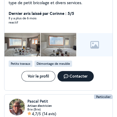
type de petit bricolage et divers services.
Dernier avis laissé par Corinne : 5/5
Il y a plus de 6 mois
reactif
Petits travaux
Démontage de meuble
Voir le profil
Contacter
Particulier
Pascal Petit
Artisan électricien
Brie (Brie)
4,7/5
(14 avis)