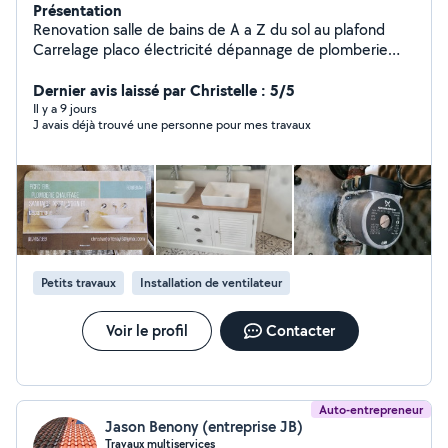
Présentation
Renovation salle de bains de A a Z du sol au plafond
Carrelage placo électricité dépannage de plomberie
chauffage service 6 jours sur 7 dépannage
remplacement devis plomberie sanitaire Chauffage
Dernier avis laissé par Christelle : 5/5
zinguerie
Il y a 9 jours
J avais déjà trouvé une personne pour mes travaux
Petits travaux
Installation de ventilateur
Voir le profil
Contacter
Auto-entrepreneur
Jason Benony (entreprise JB)
Travaux multiservices