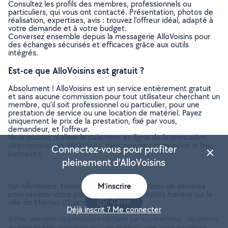
Consultez les profils des membres, professionnels ou
particuliers, qui vous ont contacté. Présentation, photos de
réalisation, expertises, avis : trouvez l'offreur idéal, adapté à
votre demande et à votre budget.
Conversez ensemble depuis la messagerie AlloVoisins pour
des échanges sécurisés et efficaces grâce aux outils
intégrés.
Est-ce que AlloVoisins est gratuit ?
Absolument ! AlloVoisins est un service entièrement gratuit
et sans aucune commission pour tout utilisateur cherchant un
membre, qu’il soit professionnel ou particulier, pour une
prestation de service ou une location de matériel. Payez
uniquement le prix de la prestation, fixé par vous,
demandeur, et l’offreur.
Vous pouvez réaliser le paiement en ligne de la prestation
directement sur AlloVoisins, sans aucune commission ni frais
Connectez-vous pour profiter
bancaires.
pleinement d'AlloVoisins
Sur AlloVoisins, trouvez toutes les prestations de services
M'inscrire
pour réaliser votre projet de Bricolage - Petits travaux sur la
Carte
ville de Mornac (Charente, 16600)
Déjà inscrit ? Me connecter
Autres exemples de prestations réalisées par nos membres : réparation
de volet roulant, réparation de volet, pose de volet, pose de rideaux,