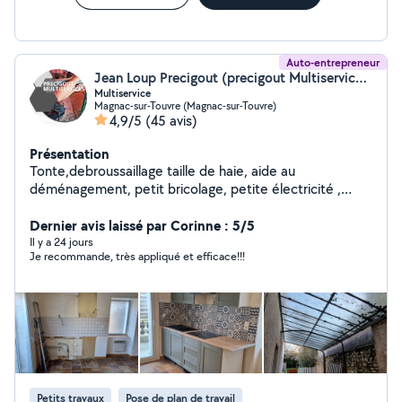
Auto-entrepreneur
Jean Loup Precigout (precigout Multiservice ( P.M.S ))
Multiservice
Magnac-sur-Touvre (Magnac-sur-Touvre)
4,9/5
(45 avis)
Présentation
Tonte,debroussaillage taille de haie, aide au
déménagement, petit bricolage, petite électricité ,
nettoyage de toitures...n'hésitez pas a me contacter .
Dernier avis laissé par Corinne : 5/5
Il y a 24 jours
Je recommande, très appliqué et efficace!!!
Petits travaux
Pose de plan de travail