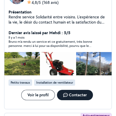
4,8/5
(168 avis)
Présentation
Rendre service Solidarité entre voisins. L'expérience de
la vie, le désir du contact humain et la satisfaction du
voisin qui fait appel à moi. Rendre service ne veut pas
dire gratuité.....
Dernier avis laissé par Mehdi : 5/5
Il y a 1 mois
Bruno m'a rendu un service et ce gratuitement, très bonne
personne. merci à lui pour sa disponibilité, pourvu que le
monde est la même mentalité. je recommande
Petits travaux
Installation de ventilateur
Voir le profil
Contacter
Auto-entrepreneur