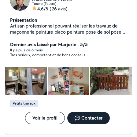
Touvre (Touvre)
4,6/5
(26 avis)
Présentation
Artisan professionnel pouvant réaliser les travaux de
maçonnerie peinture placo peinture pose de sol pose
de cuisine mur pierre apparente gros et petit chantier
N'hésitez pas Contactez moi directement MDA services
Dernier avis laissé par Marjorie : 5/5
16
Il y a plus de 6 mois
Très sérieux, compétent et de bons conseils.
Petits travaux
Voir le profil
Contacter