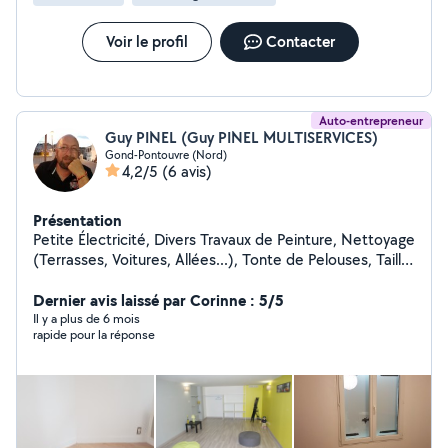
Voir le profil
Contacter
Auto-entrepreneur
Guy PINEL (Guy PINEL MULTISERVICES)
Gond-Pontouvre (Nord)
4,2/5
(6 avis)
Présentation
Petite Électricité, Divers Travaux de Peinture, Nettoyage
(Terrasses, Voitures, Allées...), Tonte de Pelouses, Taille
de Haies et d'Arbustes, Montage de Meubles en Kit,
Livraison de Courses, Assistance Informatique, etc...
Dernier avis laissé par Corinne : 5/5
Il y a plus de 6 mois
rapide pour la réponse