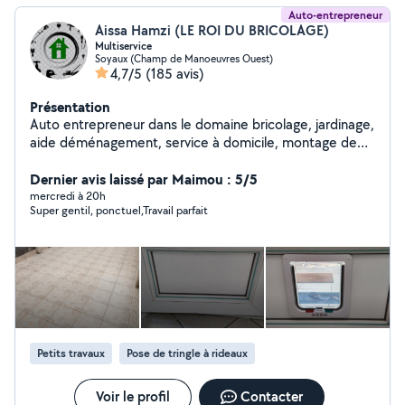
Auto-entrepreneur
Aissa Hamzi (LE ROI DU BRICOLAGE)
Multiservice
Soyaux (Champ de Manoeuvres Ouest)
4,7/5
(185 avis)
Présentation
Auto entrepreneur dans le domaine bricolage, jardinage,
aide déménagement, service à domicile, montage de
meubles, nettoyage et dans tous les travaux.(petits
travaux de maçonnerie, terrassement, peinture)
Dernier avis laissé par Maimou : 5/5
N'hésitez pas à me contacter Cordialement
mercredi à 20h
Super gentil, ponctuel,Travail parfait
Petits travaux
Pose de tringle à rideaux
Voir le profil
Contacter