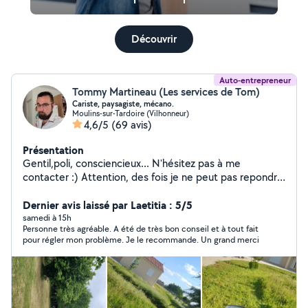
Découvrir
Auto-entrepreneur
Tommy Martineau (Les services de Tom)
Cariste, paysagiste, mécano.
Moulins-sur-Tardoire (Vilhonneur)
4,6/5
(69 avis)
Présentation
Gentil,poli, consciencieux... N'hésitez pas à me
contacter :) Attention, des fois je ne peut pas repondre
aux demandes... n'hésitez pas à me laisser vos
coordonnées pour que je puisse vous recontactez
Dernier avis laissé par Laetitia : 5/5
ensuite ! Au plaisir ! :)
samedi à 15h
Personne très agréable. A été de très bon conseil et à tout fait
pour régler mon problème. Je le recommande. Un grand merci