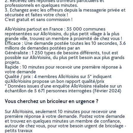
2. Recevez des réponses d’offreurs particuliers et
professionnels en quelques minutes.
3. Echangez avec les offreurs depuis la messagerie privée et
sécurisée et faites votre choix !
C’est gratuit et sans commission !
AlloVoisins partout en France : 35 000 communes
représentées sur AlloVoisins, du plus petit village à la plus
grande ville, trouvez un membre à proximité de chez vous !
Efficace : Une demande postée toutes les 10 secondes, 3.6
millions de demandes postées par an
Généraliste : 1 250 types de besoins différents, tout est
possible sur AlloVoisins, du plus petit besoin aux plus grands
projets.
Rapide : 10 minutes pour recevoir une première réponse à
votre demande
Qualité / prix : 4 membres AlloVoisins sur 5* indiquent
qu’AlloVoisins propose un bon rapport qualité/prix
* Données issues d’une enquête AlloVoisins réalisée sur un
échantillon de 5 671 personnes interrogées (Février 2024)
Vous cherchez un bricoleur en urgence ?
Sur AlloVoisins, seulement 10 minutes pour recevoir une
première réponse à votre demande. Postez votre demande
et trouvez en quelques minutes un membre de confiance,
autour de chez vous, pour votre besoin urgent de bricolage -
petits travaux