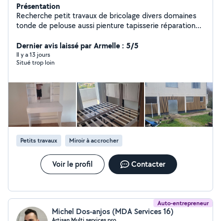
Présentation
Recherche petit travaux de bricolage divers domaines
tonde de pelouse aussi pienture tapisserie réparation
volets roulants et serrure installation luminaires et
ventilateur au plafond,installation robot tondeuse etc.
Dernier avis laissé par Armelle : 5/5
Il y a 13 jours
Situé trop loin
Petits travaux
Miroir à accrocher
Voir le profil
Contacter
Auto-entrepreneur
Michel Dos-anjos (MDA Services 16)
Artisan Multi services pro