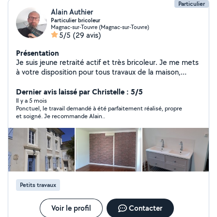
Particulier
Alain Authier
Particulier bricoleur
Magnac-sur-Touvre (Magnac-sur-Touvre)
5/5
(29 avis)
Présentation
Je suis jeune retraité actif et très bricoleur. Je me mets
à votre disposition pour tous travaux de la maison,
rénovation. J'effectue peinture mural et plafond. Je
pose revêtement mural et sol.
Dernier avis laissé par Christelle : 5/5
Il y a 5 mois
Ponctuel, le travail demandé à été parfaitement réalisé, propre
et soigné. Je recommande Alain..
Petits travaux
Voir le profil
Contacter