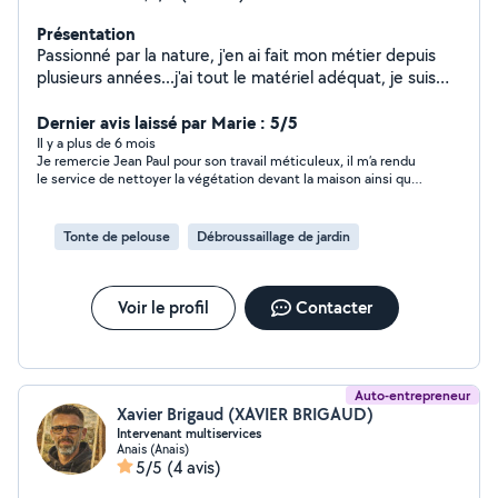
Présentation
Passionné par la nature, j'en ai fait mon métier depuis
plusieurs années...j'ai tout le matériel adéquat, je suis
toutefois ouvert à différents types de prestations, de
par ma curiosité.débarras de garage, maison, grenier
Dernier avis laissé par Marie : 5/5
etc. Ouvert a toute demande.
Il y a plus de 6 mois
Je remercie Jean Paul pour son travail méticuleux, il m’a rendu
le service de nettoyer la végétation devant la maison ainsi que
de nettoyer les escaliers. Je suis ravie, je referais appel à ses
services. Je le recommande vivement
Tonte de pelouse
Débroussaillage de jardin
Voir le profil
Contacter
Auto-entrepreneur
Xavier Brigaud (XAVIER BRIGAUD)
Intervenant multiservices
Anais (Anais)
5/5
(4 avis)