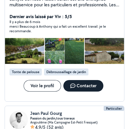
multiservice pour les particuliers et professionnels. Les
services proposés sont répartis en 3 pôles: Le bricolage
intérieur ou extérieur (travaux de finition, petites
Dernier avis laissé par Viv : 5/5
réparations, aménagement intérieur, montage de
Il y a plus de 6 mois
merci Beaucoup à Anthony qui a fait un excellent travail. je le
mobilier, pose de clôture, pose de terrasse bois sur
recommande.
plots). L'entretien de vos espaces verts (entretien parcs
et jardins, tonte, taille de haies, débroussaillage, petit
élagage, évacuation des végétaux, arrosage des
jardins). Le nettoyage courant du bâtiment (nettoyage
toiture, façade, terrasse, dallage, panneaux solaire,
piscine, monuments funéraires)
Tonte de pelouse
Débroussaillage de jardin
Voir le profil
Contacter
Particulier
Jean Paul Gourg
Passion du jardin,tous travaux
Angoulême (Ma Campagne Est-Petit Fresquet)
4,9/5
(52 avis)