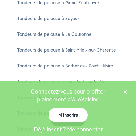
Tondeurs de pelouse à Gond-Pontouvre
Tondeurs de pelouse à Soyaux
Tondeurs de pelouse à La Couronne
Tondeurs de pelouse à Saint-Yrieix-sur-Charente
Tondeurs de pelouse à Barbezieux-Saint-Hilaire
Tondeurs de pelouse à Saint-Fort-sur-le-Né
Connectez-vous pour profiter
Tondeurs de pelouse à Vouharte
pleinement d'AlloVoisins
Tondeurs de pelouse à Nanclars
M'inscrire
Carte
Déjà inscrit ? Me connecter
Tondeurs de pelouse à Bonneuil