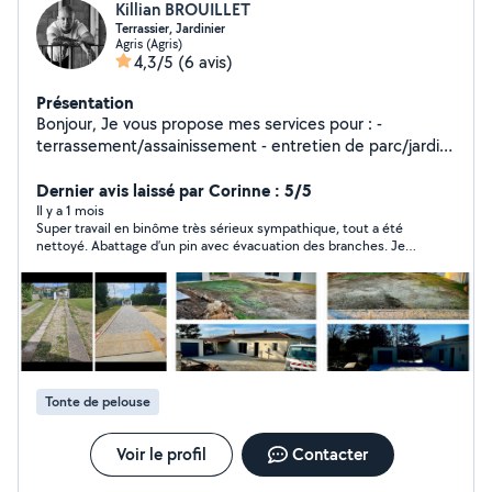
Killian BROUILLET
Terrassier, Jardinier
Agris (Agris)
4,3/5
(6 avis)
Présentation
Bonjour, Je vous propose mes services pour : -
terrassement/assainissement - entretien de parc/jardin
- entretien de toiture/façade - petit bricolage - peinture
intérieur/extérieur - évacuation de déchets/gravats
Dernier avis laissé par Corinne : 5/5
Hésitez pas à me contacter
Il y a 1 mois
Super travail en binôme très sérieux sympathique, tout a été
nettoyé. Abattage d’un pin avec évacuation des branches. Je
recommande vivement
Tonte de pelouse
Voir le profil
Contacter