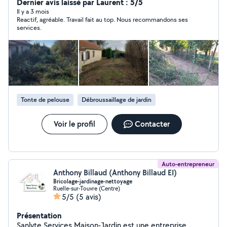
fais tout ce qui est abattage d'arbres étetage d'arbres
Dernier avis laissé par Laurent : 5/5
Entretien de jardin Taille de haie abattage de haie tonte
Il y a 3 mois
Reactif, agréable. Travail fait au top. Nous recommandons ses
de pelouse Débroussaillage évacuation des végétaux
services.
Taille d'arbre Mise en forme des arbres Dessouchage
Pose de clôture Et dans l'entretien du bâtiment Je fais
tout ce qui est Nettoyage et Hydro-fuge toiture façade
Muret Dallage pignon Hangar et toiture métallique
Nettoyage et débouchage de gouttière
Tonte de pelouse
Débroussaillage de jardin
Voir le profil
Contacter
Auto-entrepreneur
Anthony Billaud (Anthony Billaud EI)
Bricolage-jardinage-nettoyage
Ruelle-sur-Touvre (Centre)
5/5
(5 avis)
Présentation
Sanlyte Services Maison-Jardin est une entreprise