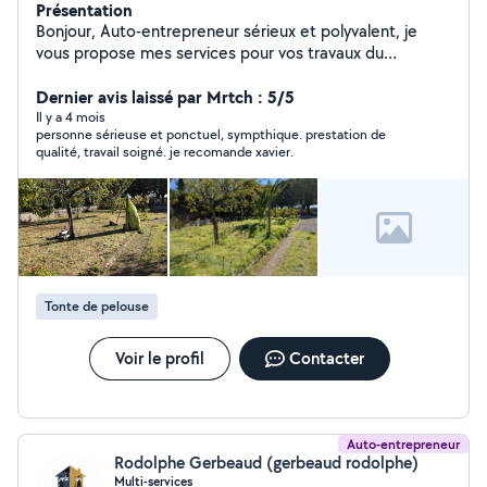
Présentation
Bonjour, Auto-entrepreneur sérieux et polyvalent, je
vous propose mes services pour vos travaux du
quotidien, en intérieur comme en extérieur.
Interventions soignées, efficaces et au juste prix.
Dernier avis laissé par Mrtch : 5/5
Prestations proposées : Jardinage, tonte et entretien
Il y a 4 mois
personne sérieuse et ponctuel, sympthique. prestation de
extérieur Nettoyage de terrasse Entretien et nettoyage
qualité, travail soigné. je recomande xavier.
de piscine Petit bricolage (montage, réparations,
fixations) Dépannage et aide informatique à domicile
Rangement garage, cave ️ Débarras grange /
dépendances Déchetterie Petite mécanique (selon
demande)
Tonte de pelouse
Voir le profil
Contacter
Auto-entrepreneur
Rodolphe Gerbeaud (gerbeaud rodolphe)
Multi-services