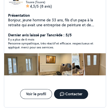
Touvre (Touvre)
4,3/5
(8 avis)
Présentation
Bonjour, jeune homme de 33 ans, fils d'un papa à la
retraite qui avait une entreprise de peinture et de
rénovation, je prends la relève en auto entrepreneur et
vous propose mes services d'Angouleme 16 a Riberac
Dernier avis laissé par Tancrède : 5/5
24600. Pour tout vos travaux intérieur et extérieur de
Il y a plus de 6 mois
Personne sympathique, très réactif et efficace. respectueux et
peinture et rénovation. Devis gratuit
appliqué. merci pour ses services.
Voir le profil
Contacter