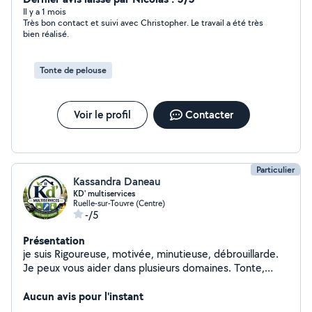
Il y a 1 mois
Très bon contact et suivi avec Christopher. Le travail a été très
bien réalisé.
Tonte de pelouse
Voir le profil
Contacter
Particulier
Kassandra Daneau
KD' multiservices
Ruelle-sur-Touvre (Centre)
-/5
Présentation
je suis Rigoureuse, motivée, minutieuse, débrouillarde.
Je peux vous aider dans plusieurs domaines. Tonte,
débroussaillage, peinture, aide ménagère, aide aux
courses, compagnie
Aucun avis pour l'instant