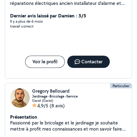
réparations électriques ancien installateur d'alarme et
du vidéo surveillance je suis aussi un très bon bricoleur
Dernier avis laissé par Damien : 5/5
Il y a plus de 6 mois
travail correct
Voir le profil
Contacter
Particulier
Gregory Bellouard
Jardinage -Bricolage -Service
Garat (Garat)
4,9/5
(8 avis)
Présentation
Passionné par le bricolage et le jardinage je souhaite
mettre à profit mes connaissances et mon savoir faire
au service des personnes dans le besoin. Volontaire et