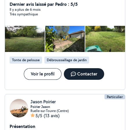
méticuleux j'aime le travail bien fait. N'hésitez pas à me
Dernier avis laissé par Pedro : 5/5
contacter pour tonte de pelouse, petit élagage, taille
Il y a plus de 6 mois
Très sympathique
de haie, nettoyage façade et tuile, bricolage intérieur et
extérieur maison. (Voir photo). Bien à vous.
Tonte de pelouse
Débroussaillage de jardin
Voir le profil
Contacter
Particulier
Jason Poirier
Poirier Jason
Ruelle-sur-Touvre (Centre)
5/5
(13 avis)
Présentation