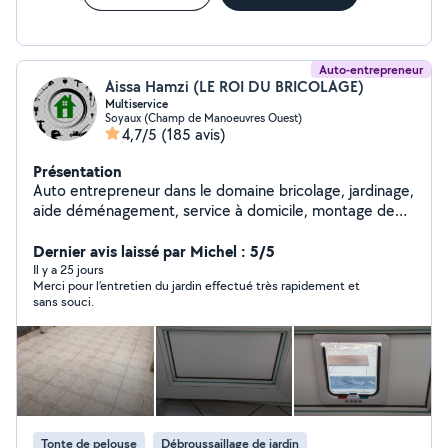
Auto-entrepreneur
Aissa Hamzi (LE ROI DU BRICOLAGE)
Multiservice
Soyaux (Champ de Manoeuvres Ouest)
4,7/5
(185 avis)
Présentation
Auto entrepreneur dans le domaine bricolage, jardinage,
aide déménagement, service à domicile, montage de
meubles, nettoyage et dans tous les travaux.(petits
travaux de maçonnerie, terrassement, peinture)
Dernier avis laissé par Michel : 5/5
N'hésitez pas à me contacter Cordialement
Il y a 25 jours
Merci pour l’entretien du jardin effectué très rapidement et
sans souci.
Tonte de pelouse
Débroussaillage de jardin