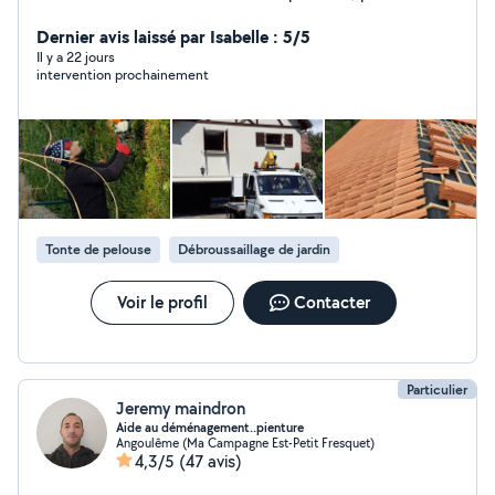
maçonnerie nettoyage de toiture, nettoyage et
réparation des gouttière, réparation murette et
Dernier avis laissé par Isabelle : 5/5
peinture grille fer forgé ..... travaux propre et soigné
Il y a 22 jours
intervention prochainement
merci
Tonte de pelouse
Débroussaillage de jardin
Voir le profil
Contacter
Particulier
Jeremy maindron
Aide au déménagement..pienture
Angoulême (Ma Campagne Est-Petit Fresquet)
4,3/5
(47 avis)