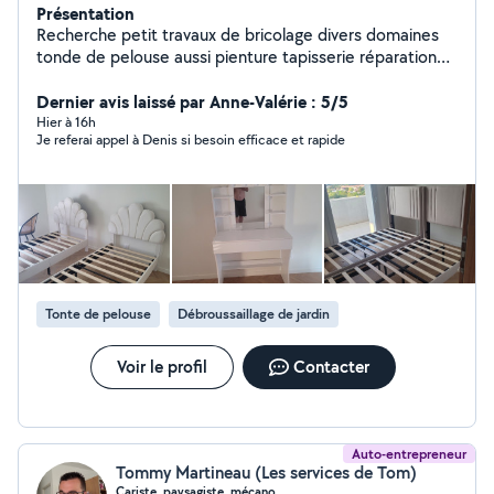
Présentation
Recherche petit travaux de bricolage divers domaines
tonde de pelouse aussi pienture tapisserie réparation
volets roulants et serrure installation luminaires et
ventilateur au plafond,installation robot tondeuse etc.
Dernier avis laissé par Anne-Valérie : 5/5
Hier à 16h
Je referai appel à Denis si besoin efficace et rapide
Tonte de pelouse
Débroussaillage de jardin
Voir le profil
Contacter
Auto-entrepreneur
Tommy Martineau (Les services de Tom)
Cariste, paysagiste, mécano.