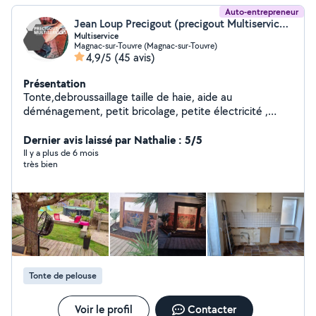
Auto-entrepreneur
Jean Loup Precigout (precigout Multiservice ( P.M.S ))
Multiservice
Magnac-sur-Touvre (Magnac-sur-Touvre)
4,9/5
(45 avis)
Présentation
Tonte,debroussaillage taille de haie, aide au
déménagement, petit bricolage, petite électricité ,
nettoyage de toitures...n'hésitez pas a me contacter .
Dernier avis laissé par Nathalie : 5/5
Il y a plus de 6 mois
très bien
Tonte de pelouse
Voir le profil
Contacter