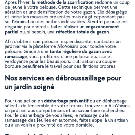
méthode de la scarification
Après l’hiver, la
redonne un coup
de jeune à votre pelouse. Cette technique permet une
aération et une densification de votre gazon. Elle désagrège
et incise les mousses présentes mais n’agit cependant pas
sur l’élimination des herbes indésirables. Si votre pelouse est
engazonnement
dégarnie par endroits, faites réaliser un
partiel
réfection totale du gazon
ou, si besoin, une
.
Afin d’obtenir une pelouse resplendissante, contactez un
jardinier via la plateforme AlloVoisins pour tondre votre
tonte régulière du gazon avec
pelouse. Grâce à une
ramassage
, vous profiterez d’une pelouse épaisse et
verdoyante pour les beaux jours. L’utilisation du coupe-
bordure peaufinera le travail pour des finitions propres.
Nos services en débroussaillage pour
un jardin soigné
désherbage préventif
Pour une action en
ou en désherbage
sélectif de l’ensemble de votre terrain, trouvez sur AlloVoisins
un jardinier aux compétences et au savoir-faire recherchés.
Pour le désherbage de vos allées, le ratissage ou le
ramassage des feuilles en automne, faites appel à un artisan
ou à un voisin à proximité de votre domicile.