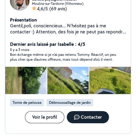
Moulins-sur-Tardoire (Vilhonneur)
4,6/5
(69 avis)
Présentation
Gentil,poli, consciencieux... N'hésitez pas à me
contacter :) Attention, des fois je ne peut pas repondre
aux demandes... n'hésitez pas à me laisser vos
coordonnées pour que je puisse vous recontactez
Dernier avis laissé par Isabelle : 4/5
ensuite ! Au plaisir ! :)
Il y a 3 mois
Bon échange même si je n’ai pas retenu Tommy. Réactif, un peu
plus cher que d’autres offreurs, mais tout dépend d’où il vient.
Tonte de pelouse
Débroussaillage de jardin
Voir le profil
Contacter