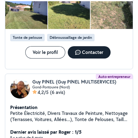
Tonte de pelouse
Débroussaillage de jardin
Voir le profil
Contacter
Auto-entrepreneur
Guy PINEL (Guy PINEL MULTISERVICES)
Gond-Pontouvre (Nord)
4,2/5
(6 avis)
Présentation
Petite Électricité, Divers Travaux de Peinture, Nettoyage
(Terrasses, Voitures, Allées...), Tonte de Pelouses, Taille
de Haies et d'Arbustes, Montage de Meubles en Kit,
Livraison de Courses, Assistance Informatique, etc...
Dernier avis laissé par Roger : 1/5
Il y a plus de 6 mois