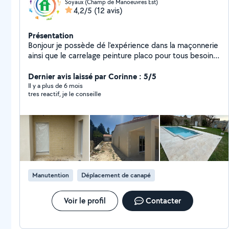
Soyaux (Champ de Manoeuvres Est)
4,2/5
(12 avis)
Présentation
Bonjour je possède dé l'expérience dans la maçonnerie
ainsi que le carrelage peinture placo pour tous besoins
particuliers n'hésitez pas à me contacter, je possède
aussi un camion avec une pour répondre aux maximum
Dernier avis laissé par Corinne : 5/5
au besoin.
Il y a plus de 6 mois
tres reactif, je le conseille
Manutention
Déplacement de canapé
Voir le profil
Contacter