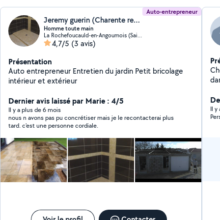
Auto-entrepreneur
Jeremy guerin (Charente renov'tout)
Homme toute main
La Rochefoucauld-en-Angoumois (Saint-Projet-Saint-Constant)
4,7/5
(3 avis)
Pr
Présentation
Che
Auto entrepreneur Entretien du jardin Petit bricolage
dan
intérieur et extérieur
De
Dernier avis laissé par Marie : 4/5
Il 
Il y a plus de 6 mois
Per
nous n avons pas pu concrétiser mais je le recontacterai plus
tard. c'est une personne cordiale.
Voir le profil
Contacter