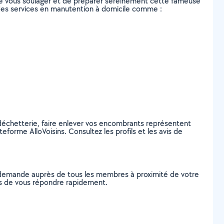
de vous soulager et de préparer sereinement cette fameuse
 des services en manutention à domicile comme :
a déchetterie, faire enlever vos encombrants représentent
orme AlloVoisins. Consultez les profils et les avis de
e demande auprès de tous les membres à proximité de votre
les de vous répondre rapidement.