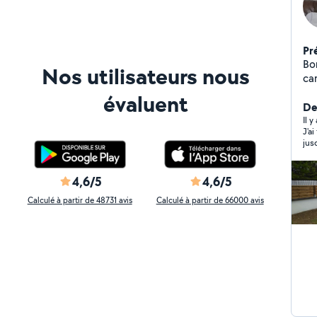
Pr
Bon
Nos utilisateurs nous
car
un
évaluent
su
Der
Il 
J'a
jus
per
occ
dép
4,6/5
4,6/5
car
imp
Calculé à partir de 48731 avis
Calculé à partir de 66000 avis
per
pou
rec
pou