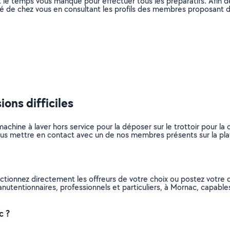
 le temps vous manque pour effectuer tous les préparatifs. Afin 
mité de chez vous en consultant les profils des membres proposant
ons difficiles
achine à laver hors service pour la déposer sur le trottoir pour l
s mettre en contact avec un de nos membres présents sur la platef
ctionnez directement les offreurs de votre choix ou postez votr
 manutentionnaires, professionnels et particuliers, à Mornac, capab
c ?