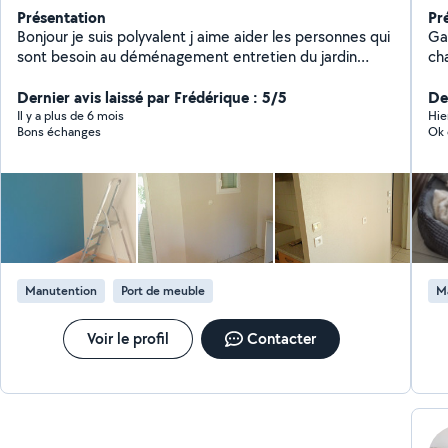
Présentation
Pr
Bonjour je suis polyvalent j aime aider les personnes qui
Garde d'
sont besoin au déménagement entretien du jardin
ch
peinture est au ménage
vo
Dernier avis laissé par Frédérique : 5/5
en
Der
jar
Il y a plus de 6 mois
Hie
Bons échanges
Ok 
dépa
TV, 
d'a
vos
so
j'a
d'
de
Manutention
Port de meuble
M
Voir le profil
Contacter