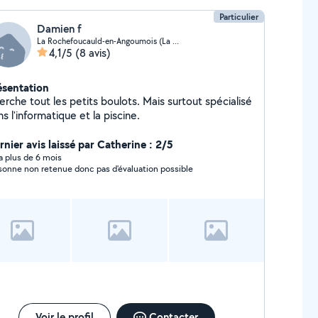
Particulier
Damien f
La Rochefoucauld-en-Angoumois (La Rochefoucauld)
4,1/5
(8 avis)
ésentation
rche tout les petits boulots. Mais surtout spécialisé
s l'informatique et la piscine.
rnier avis laissé par Catherine : 2/5
y a plus de 6 mois
sonne non retenue donc pas d'évaluation possible
Voir le profil
Contacter