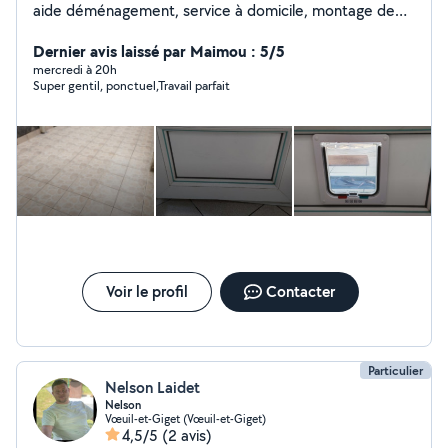
aide déménagement, service à domicile, montage de
meubles, nettoyage et dans tous les travaux.(petits
travaux de maçonnerie, terrassement, peinture)
Dernier avis laissé par Maimou : 5/5
N'hésitez pas à me contacter Cordialement
mercredi à 20h
Super gentil, ponctuel,Travail parfait
Voir le profil
Contacter
Particulier
Nelson Laidet
Nelson
Vœuil-et-Giget (Vœuil-et-Giget)
4,5/5
(2 avis)