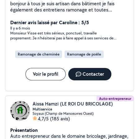
bonjour à tous je suis artisan dans bâtiment je fais
également des entretiens ramonage et toutes
rénovation
Dernier avis laissé par Caroline : 5/5
Il y a 6 mois
Monsieur Visse est très sérieux, ponctuel, travaille
proprement. Je n'hésiterai pas à faire appel à ses services de
nouveau. Personne de confiance
Ramonage de cheminée
Ramonage de poêle
Voir le profil
Contacter
Auto-entrepreneur
Aissa Hamzi (LE ROI DU BRICOLAGE)
Multiservice
Soyaux (Champ de Manoeuvres Ouest)
4,7/5
(185 avis)
Présentation
Auto entrepreneur dans le domaine bricolage, jardinage,