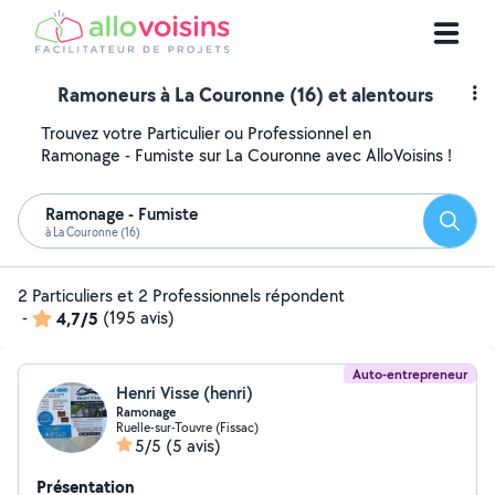
Ramoneurs à La Couronne (16) et alentours
Trouvez votre Particulier ou Professionnel en
Ramonage - Fumiste sur La Couronne avec AlloVoisins !
Ramonage - Fumiste
Reche
à La Couronne (16)
2 Particuliers et 2 Professionnels répondent
-
4,7/5
(195 avis)
Auto-entrepreneur
Henri Visse (henri)
Ramonage
Ruelle-sur-Touvre (Fissac)
5/5
(5 avis)
Présentation