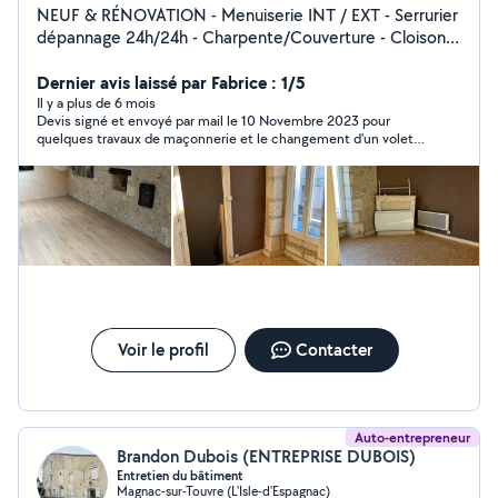
NEUF & RÉNOVATION - Menuiserie INT / EXT - Serrurier
dépannage 24h/24h - Charpente/Couverture - Cloisons
sèche - Peinture - Second œuvre
Dernier avis laissé par Fabrice : 1/5
Il y a plus de 6 mois
Devis signé et envoyé par mail le 10 Novembre 2023 pour
quelques travaux de maçonnerie et le changement d'un volet,
le 15 Novembre il me confirme avoir reçu le virement de
l'acompte. Plusieurs appels sans réponse, et quand il daigne
répondre il nous annonce qu'il n'a reçu que la moitié du
volet...qu'il nous recontacte plus tard pour nous donner une
date de travaux (nous sommes déjà arrivés en janvier 2024) .
Depuis silence radio. A ce jour les travaux ne sont pas fait,
malgré l'encaissement de l'acompte de 294 euros. Il ne répond
plus au téléphone, ni aux mails ni aux SMS. Une mise en
demeure a été envoyée, toujours aucune réponse. Nous
entamons les démarches pour que les travaux se fassent ou
qu'il nous rembourse l'acompte perçu. Je suis très déçu , le
Voir le profil
Contacter
comportement n'est pas sérieux et l'entrepreneur malhonnête.
Auto-entrepreneur
Brandon Dubois (ENTREPRISE DUBOIS)
Entretien du bâtiment
Magnac-sur-Touvre (L'Isle-d'Espagnac)