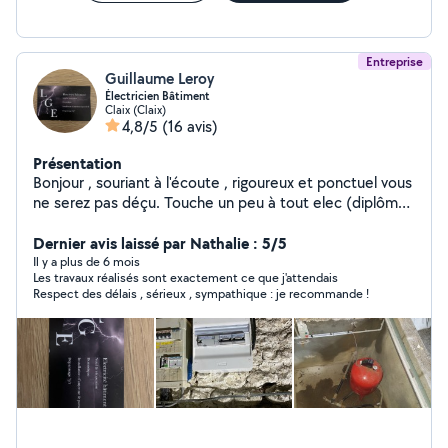
Entreprise
Guillaume Leroy
Électricien Bâtiment
Claix (Claix)
4,8/5
(16 avis)
Présentation
Bonjour , souriant à l'écoute , rigoureux et ponctuel vous
ne serez pas déçu. Touche un peu à tout elec (diplômé)
, peinture , toile de verre , papier peint , pose de
parquet ( bois , pvc ) , pose de cuisine, petite
Dernier avis laissé par Nathalie : 5/5
plomberie, changement cumulus, débroussaillé, tonte ,
Il y a plus de 6 mois
Les travaux réalisés sont exactement ce que j'attendais
ramassage de feuille , taillage de haie. Je dispose aussi
Respect des délais , sérieux , sympathique : je recommande !
d'un camion pour évacuer vers déchèterie, ferraille etc
N'hésitez pas.