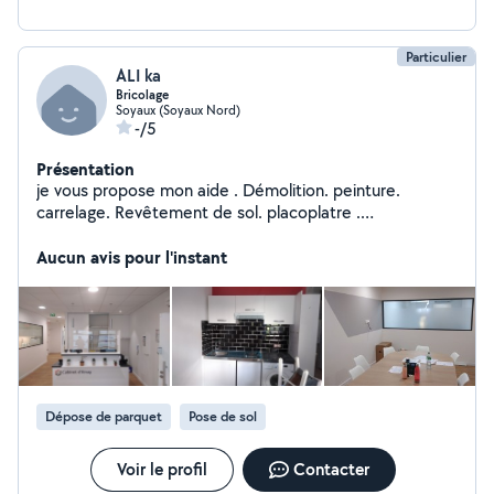
Particulier
ALI ka
Bricolage
Soyaux (Soyaux Nord)
-/5
Présentation
je vous propose mon aide . Démolition. peinture.
carrelage. Revêtement de sol. placoplatre .
maçonnerie.électricité. maintenance. faire des plans en
2D ET EN 3D pour vos projets (maison .usine .machine).
Aucun avis pour l'instant
Réparation voitures j'ai une bonne expérience
Dépose de parquet
Pose de sol
Voir le profil
Contacter