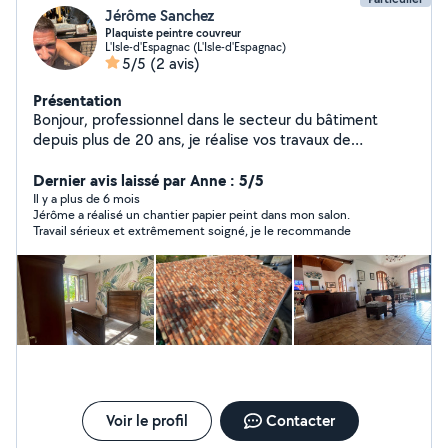
Jérôme Sanchez
Plaquiste peintre couvreur
L'Isle-d'Espagnac (L'Isle-d'Espagnac)
5/5
(2 avis)
Présentation
Bonjour, professionnel dans le secteur du bâtiment
depuis plus de 20 ans, je réalise vos travaux de
peinture, revêtements sols et murs. J'interviens
également pour vos travaux de couverture. Intervention
Dernier avis laissé par Anne : 5/5
rapide et soignée.
Il y a plus de 6 mois
Jérôme a réalisé un chantier papier peint dans mon salon.
Travail sérieux et extrêmement soigné, je le recommande
Voir le profil
Contacter