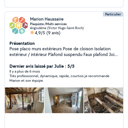
Particulier
Marion Haussaire
Plaquiste /Multi-services
Angoulême (Victor Hugo-Saint-Roch)
4,9/5
(9 avis)
Présentation
Pose placo murs extérieurs Pose de cloison Isolation
extérieur / intérieur Plafond suspendu Faux plafond Joint
à placo Peinture Multi services : - bricolage - pose de sol
- pose de cuisine - pose de panneaux photovoltaïques -
Dernier avis laissé par Julie : 5/5
électricité
Il y a plus de 6 mois
Très professionnel, dynamique, rapide, courtois je recommande
Marion et son équipe.