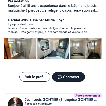
Présentation
Bonjour J'ai 15 ans d'expérience dans le bâtiment je suis
multitâche ( parquet ,carrelage ,cloison, renovation salle
de bain ,cuisine dressing, terrasse en bois /carrelage,
pose de menuiserie diverses)
Dernier avis laissé par Muriel : 5/5
Il y a plus de 6 mois
Je suis très contente du travail de Quentin pour la pause de
mon sol . Très gentil et poli je le recommande et vais faire de
nouveau appel à lui pour des prochains travaux.
Voir le profil
Contacter
Auto-entrepreneur
Jean Louis GONTIER (Entreprise GONTIER JEAN LOUIS)
Poses sols et peinture.