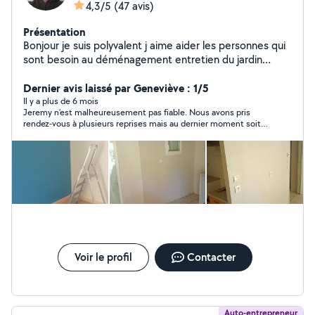
4,3/5
(47 avis)
Présentation
Bonjour je suis polyvalent j aime aider les personnes qui
sont besoin au déménagement entretien du jardin
peinture est au ménage
Dernier avis laissé par Geneviève : 1/5
Il y a plus de 6 mois
Jeremy n’est malheureusement pas fiable. Nous avons pris
rendez-vous à plusieurs reprises mais au dernier moment soit
son fils malade, soit lui même malade… La première fois plus
d’une demi-heure de retard, dernier rendez-vous il n’est
carrément pas venu alors que je m’étais arrangée pour me
libérer. Son dernier prétexte : un chantier à finir, il n’a pas
prévenu alors que je l’attendais… J’ai été super patiente mais là
c’est trop ! Du coup je ne peux pas évaluer le travail…
Voir le profil
Contacter
Auto-entrepreneur