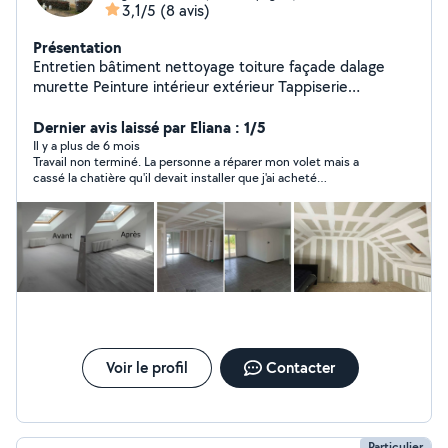
3,1/5
(8 avis)
Présentation
Entretien bâtiment nettoyage toiture façade dalage
murette Peinture intérieur extérieur Tappiserie
Maçonnerie Chape Ragréage Crépit tout surface
Entretien espaces verts élagage abattage tonte de
Dernier avis laissé par Eliana : 1/5
pelouse taille haie Pose parquet Pose carrelage
Il y a plus de 6 mois
Travail non terminé. La personne a réparer mon volet mais a
Démolition Débarrasse de la cave au grenier Électricité
cassé la chatière qu'il devait installer que j'ai acheté
(pratiquement 80€) et n'est toujours pas revenue pour installer
la chatière qu'il a soit disant commander sur Amazon. Résultats
: toujours pas de chatière + un trou dans mon volet donc je ne
recommande absolument pas cette personne.
Voir le profil
Contacter
Particulier