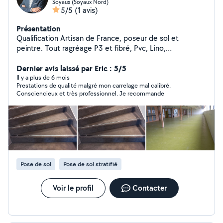
Soyaux (Soyaux Nord)
5/5
(1 avis)
Présentation
Qualification Artisan de France, poseur de sol et
peintre. Tout ragréage P3 et fibré, Pvc, Lino,
caoutchouc, jonc de mer dalles clipsables, soudure à
chaud de joints sur Pvc, parquet stratifié, parquet collé,
Dernier avis laissé par Eric : 5/5
faience cuisine et salles de bain, carrelage. 35 ans
Il y a plus de 6 mois
Prestations de qualité malgré mon carrelage mal calibré.
d'expérience. Devis gratuit, disponible rapidement
Consciencieux et très professionnel. Je recommande
Pose de sol
Pose de sol stratifié
Voir le profil
Contacter