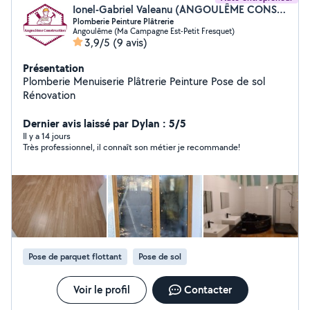
Ionel-Gabriel Valeanu (ANGOULÊME CONSTRUCTION)
Plomberie Peinture Plâtrerie
Angoulême (Ma Campagne Est-Petit Fresquet)
3,9/5
(9 avis)
Présentation
Plomberie Menuiserie Plâtrerie Peinture Pose de sol
Rénovation
Dernier avis laissé par Dylan : 5/5
Il y a 14 jours
Très professionnel, il connaît son métier je recommande!
Pose de parquet flottant
Pose de sol
Voir le profil
Contacter