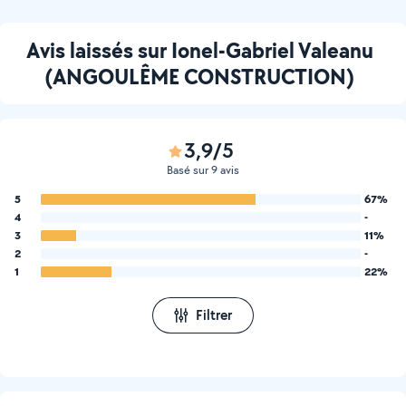
Avis laissés sur Ionel-Gabriel Valeanu
(ANGOULÊME CONSTRUCTION)
3,9/5
Basé sur 9 avis
5
67%
4
-
3
11%
2
-
1
22%
Filtrer