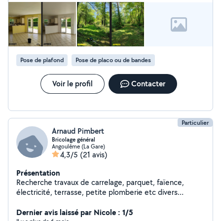
Pose de plafond
Pose de placo ou de bandes
Voir le profil
Contacter
Particulier
Arnaud Pimbert
Bricolage général
Angoulême (La Gare)
4,3/5
(21 avis)
Présentation
Recherche travaux de carrelage, parquet, faïence,
électricité, terrasse, petite plomberie etc divers
chantiers réalisés et plusieurs maisons personnelles
entièrement refaites par moi même Un échange
Dernier avis laissé par Nicole : 1/5