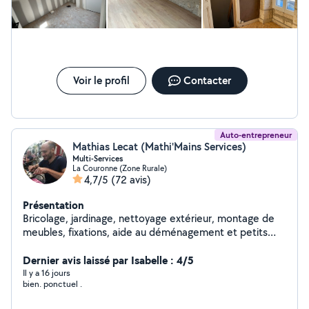
date de travaux (nous sommes déjà arrivés en janvier 2024) .
Depuis silence radio. A ce jour les travaux ne sont pas fait,
malgré l'encaissement de l'acompte de 294 euros. Il ne répond
plus au téléphone, ni aux mails ni aux SMS. Une mise en
demeure a été envoyée, toujours aucune réponse. Nous
entamons les démarches pour que les travaux se fassent ou
qu'il nous rembourse l'acompte perçu. Je suis très déçu , le
Voir le profil
Contacter
comportement n'est pas sérieux et l'entrepreneur malhonnête.
Auto-entrepreneur
Mathias Lecat (Mathi'Mains Services)
Multi-Services
La Couronne (Zone Rurale)
4,7/5
(72 avis)
Présentation
Bricolage, jardinage, nettoyage extérieur, montage de
meubles, fixations, aide au déménagement et petits
travaux. Travail sérieux et soigné, intervention rapide.
Dernier avis laissé par Isabelle : 4/5
Il y a 16 jours
bien. ponctuel .