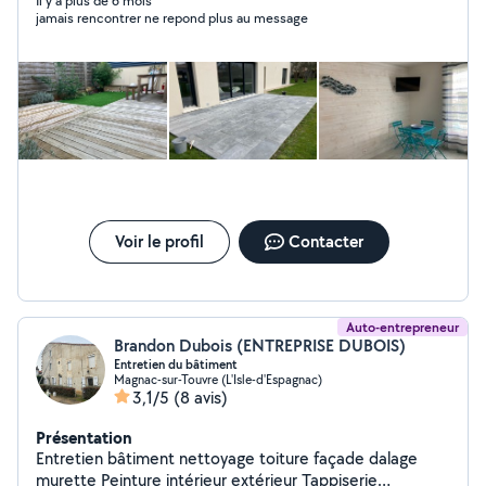
téléphonique ou une prise de contact n'engage à rien je
Il y a plus de 6 mois
jamais rencontrer ne repond plus au message
serai toujours disponible même pour un simple
renseignement Photos possible sur demande Bonne
journée à vous Arnaud
Voir le profil
Contacter
Auto-entrepreneur
Brandon Dubois (ENTREPRISE DUBOIS)
Entretien du bâtiment
Magnac-sur-Touvre (L'Isle-d'Espagnac)
3,1/5
(8 avis)
Présentation
Entretien bâtiment nettoyage toiture façade dalage
murette Peinture intérieur extérieur Tappiserie