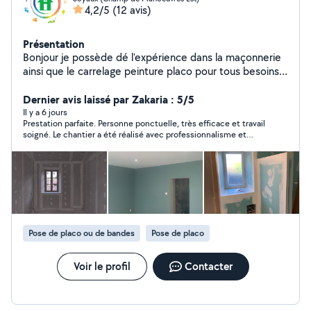
4,2/5
(12 avis)
Présentation
Bonjour je possède dé l'expérience dans la maçonnerie
ainsi que le carrelage peinture placo pour tous besoins
particuliers n'hésitez pas à me contacter, je possède
aussi un camion avec une pour répondre aux maximum
Dernier avis laissé par Zakaria : 5/5
au besoin.
Il y a 6 jours
Prestation parfaite. Personne ponctuelle, très efficace et travail
soigné. Le chantier a été réalisé avec professionnalisme et
laissé propre. Je recommande sans hésitation.
Pose de placo ou de bandes
Pose de placo
Voir le profil
Contacter