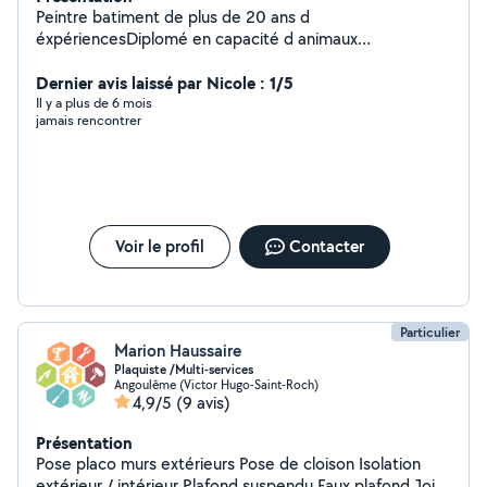
Peintre batiment de plus de 20 ans d
éxpériencesDiplomé en capacité d animaux
domestiquesVide maison et déménagementEtudie
toutes propositionsA votre sérvice.
Dernier avis laissé par Nicole : 1/5
Il y a plus de 6 mois
jamais rencontrer
Voir le profil
Contacter
Particulier
Marion Haussaire
Plaquiste /Multi-services
Angoulême (Victor Hugo-Saint-Roch)
4,9/5
(9 avis)
Présentation
Pose placo murs extérieurs Pose de cloison Isolation
extérieur / intérieur Plafond suspendu Faux plafond Joint