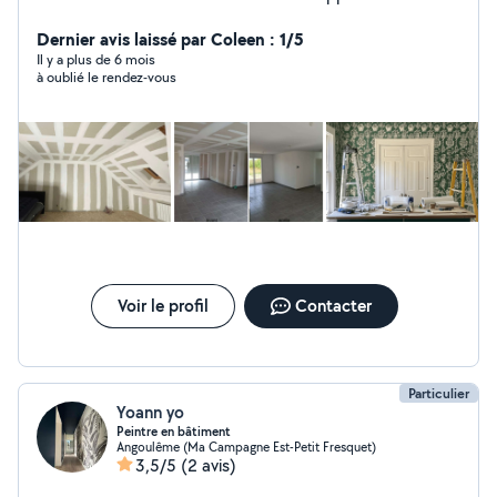
Maçonnerie Chape Ragréage Crépit tout surface
Entretien espaces verts élagage abattage tonte de
Dernier avis laissé par Coleen : 1/5
pelouse taille haie Pose parquet Pose carrelage
Il y a plus de 6 mois
à oublié le rendez-vous
Démolition Débarrasse de la cave au grenier Électricité
Voir le profil
Contacter
Particulier
Yoann yo
Peintre en bâtiment
Angoulême (Ma Campagne Est-Petit Fresquet)
3,5/5
(2 avis)