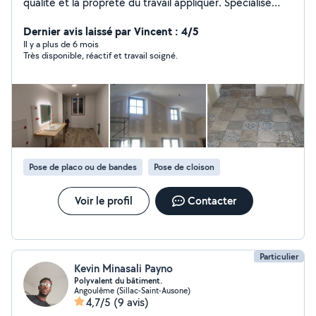
qualité et la propreté du travail appliquer. Spécialisé
dans la finition d'intérieur ( plâtrerie, peinture, carrelage,
parquet, etc..).
Dernier avis laissé par Vincent : 4/5
Il y a plus de 6 mois
Très disponible, réactif et travail soigné.
Pose de placo ou de bandes
Pose de cloison
Voir le profil
Contacter
Particulier
Kevin Minasali Payno
Polyvalent du bâtiment.
Angoulême (Sillac-Saint-Ausone)
4,7/5
(9 avis)