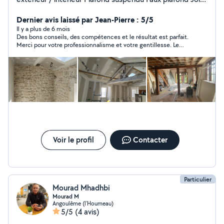
à placo Peinture Multi services : - bricolage - pose de sol
- pose de cuisine - pose de panneaux photovoltaïques -
Dernier avis laissé par Jean-Pierre : 5/5
électricité
Il y a plus de 6 mois
Des bons conseils, des compétences et le résultat est parfait.
Merci pour votre professionnalisme et votre gentillesse. Le
plafond que vous avez posé est super !
Voir le profil
Contacter
Particulier
Mourad Mhadhbi
Mourad M
Angoulême (l'Houmeau)
5/5
(4 avis)