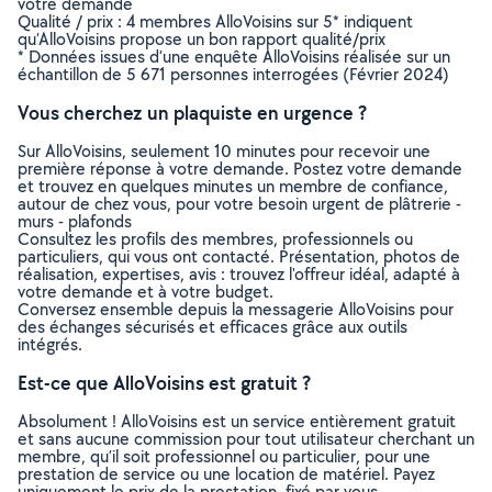
votre demande
Qualité / prix : 4 membres AlloVoisins sur 5* indiquent
qu’AlloVoisins propose un bon rapport qualité/prix
* Données issues d’une enquête AlloVoisins réalisée sur un
échantillon de 5 671 personnes interrogées (Février 2024)
Vous cherchez un plaquiste en urgence ?
Sur AlloVoisins, seulement 10 minutes pour recevoir une
première réponse à votre demande. Postez votre demande
et trouvez en quelques minutes un membre de confiance,
autour de chez vous, pour votre besoin urgent de plâtrerie -
murs - plafonds
Consultez les profils des membres, professionnels ou
particuliers, qui vous ont contacté. Présentation, photos de
réalisation, expertises, avis : trouvez l'offreur idéal, adapté à
votre demande et à votre budget.
Conversez ensemble depuis la messagerie AlloVoisins pour
des échanges sécurisés et efficaces grâce aux outils
intégrés.
Est-ce que AlloVoisins est gratuit ?
Absolument ! AlloVoisins est un service entièrement gratuit
et sans aucune commission pour tout utilisateur cherchant un
membre, qu’il soit professionnel ou particulier, pour une
prestation de service ou une location de matériel. Payez
uniquement le prix de la prestation, fixé par vous,