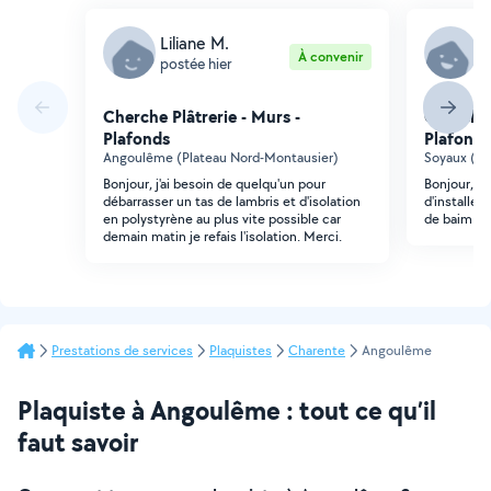
Liliane M.
J
À convenir
postée hier
p
Cherche Plâtrerie - Murs -
Cherche 
Plafonds
Plafonds
Angoulême (Plateau Nord-Montausier)
Soyaux (Zo
Bonjour, j'ai besoin de quelqu'un pour
Bonjour, su
débarrasser un tas de lambris et d'isolation
d'installer
en polystyrène au plus vite possible car
de baim me
demain matin je refais l'isolation. Merci.
Prestations de services
Plaquistes
Charente
Angoulême
Plaquiste à Angoulême : tout ce qu’il
faut savoir