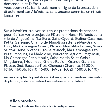
demandeur, et l’offreur.
Vous pouvez réaliser le paiement en ligne de la prestation
directement sur AlloVoisins, sans aucune commission ni frais
bancaires.
Sur AlloVoisins, trouvez toutes les prestations de services
pour réaliser votre projet de Plâtrerie - Murs - Plafonds sur la
ville de Angoulême (La Gare, Saint-Cybard, Gatine-Casernes,
Petite Garenne, Champ de Mars-Bussatte, Bel-Air-Grand
Font, Ma Campagne Ouest, Plateau Nord-Montausier, Sillac-
Saint-Ausone, Victor Hugo-Saint-Roch, Ma Campagne Est-
Petit Fresquet, La Madeleine, Poudrerie-Agriers-Fregeneuil,
Ma Campagne-Jean Moulin, Saint-Martin-Saint-Gelais-
l'Anguienne, l'Houmeau, Grelet-Rabion, Grande Garenne,
Plateau Sud, Basseau-Trois Chenes) (Charente, 16000,
16160, 16006, 16710, 16400, 16959, 16021, 16800, 16470)
Autres exemples de prestations réalisées par nos membres : rénovation
de plafond, enduit de plafond, réalisation de faux plafond, ..
Villes proches
Ayant le plus de résultats, dans le même département