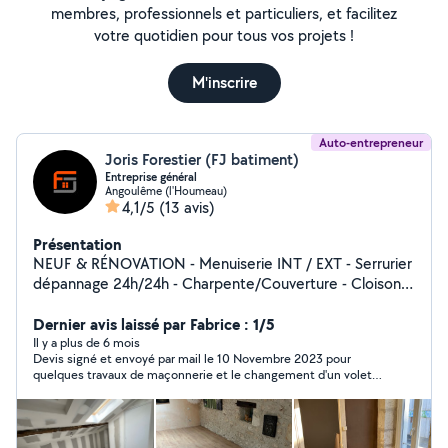
membres, professionnels et particuliers, et facilitez
votre quotidien pour tous vos projets !
M'inscrire
Auto-entrepreneur
Joris Forestier (FJ batiment)
Entreprise général
Angoulême (l'Houmeau)
4,1/5
(13 avis)
Présentation
NEUF & RÉNOVATION - Menuiserie INT / EXT - Serrurier
dépannage 24h/24h - Charpente/Couverture - Cloisons
sèche - Peinture - Second œuvre
Dernier avis laissé par Fabrice : 1/5
Il y a plus de 6 mois
Devis signé et envoyé par mail le 10 Novembre 2023 pour
quelques travaux de maçonnerie et le changement d'un volet,
le 15 Novembre il me confirme avoir reçu le virement de
l'acompte. Plusieurs appels sans réponse, et quand il daigne
répondre il nous annonce qu'il n'a reçu que la moitié du
volet...qu'il nous recontacte plus tard pour nous donner une