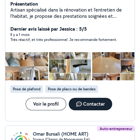
Présentation
Artisan spécialisé dans la rénovation et l'entretien de
l'habitat, je propose des prestations soignées et
adaptées à vos besoins. J'interviens pour : * rénovation
intérieure (peinture, placo, sols) * travaux extérieurs et
Dernier avis laissé par Jessica : 5/5
façades * nettoyage haute pression (terrasses, dallages,
Il y a 1 mois
Très réactif, et très professionnel. Je recommande fortement.
murs) * petits travaux et finitions Travail sérieux, propre
et soigné, avec respect des délais et communication
simple. Intervention : Angoulême et alentours Devis
rapide et gratuit sur demande - plâtrerie * placo * murs *
plafonds * peinture * rénovation intérieure * revêtement
de sol * faux plafond * bandes à joints * parquet *
carrelage
Pose de plafond
Pose de placo ou de bandes
Voir le profil
Contacter
Auto-entrepreneur
Omar Bursali (HOME ART)
Soyaux (Champ de Manoeuvres Est)