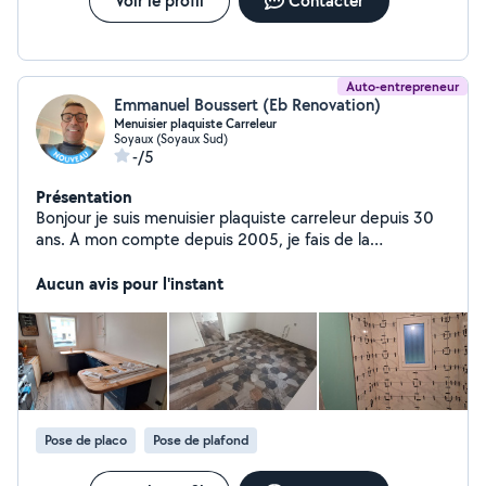
Voir le profil
Contacter
Auto-entrepreneur
Emmanuel Boussert (Eb Renovation)
Menuisier plaquiste Carreleur
Soyaux (Soyaux Sud)
-/5
Présentation
Bonjour je suis menuisier plaquiste carreleur depuis 30
ans. A mon compte depuis 2005, je fais de la
menuiserie intérieure extérieure bois et pvc plancher
dalle pvc parquet flottant toute menuiserie gros œuvre
Aucun avis pour l'instant
et ébénisterie. Travaux de plaquisterie aussi neuve et
rénovation. Carrelage intérieur extérieur neuf et
rénovation terrasse faience piscine dalles etc le tout
avec décennale.
Pose de placo
Pose de plafond