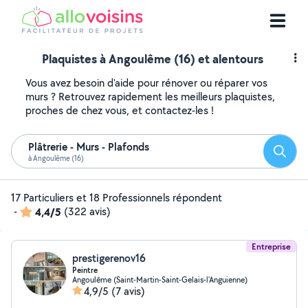
Plaquistes à Angoulême (16) et alentours
Vous avez besoin d'aide pour rénover ou réparer vos
murs ? Retrouvez rapidement les meilleurs plaquistes,
proches de chez vous, et contactez-les !
Plâtrerie - Murs - Plafonds
Reche
à Angoulême (16)
17 Particuliers et 18 Professionnels répondent
-
4,4/5
(322 avis)
Entreprise
prestigerenov16
Peintre
Angoulême (Saint-Martin-Saint-Gelais-l'Anguienne)
4,9/5
(7 avis)