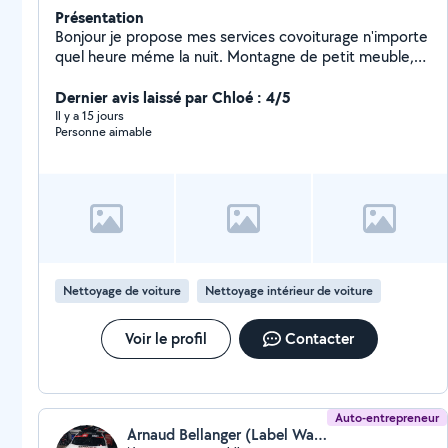
Présentation
Bonjour je propose mes services covoiturage n'importe
quel heure méme la nuit. Montagne de petit meuble,
petit déménagement, détente massage, ballade, et
Dernier avis laissé par Chloé : 4/5
recherche a me faire de nouveaux amis entre voisins
Il y a 15 jours
Personne aimable
Nettoyage de voiture
Nettoyage intérieur de voiture
Voir le profil
Contacter
Auto-entrepreneur
Arnaud Bellanger (Label Wash Auto 16)