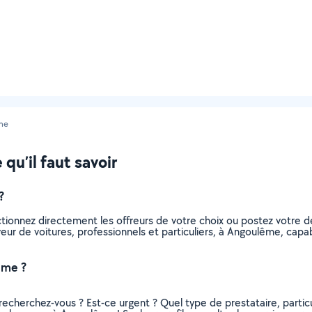
me
qu’il faut savoir
?
ectionnez directement les offreurs de votre choix ou postez votr
laveur de voitures, professionnels et particuliers, à Angoulême, c
ême ?
recherchez-vous ? Est-ce urgent ? Quel type de prestataire, particu