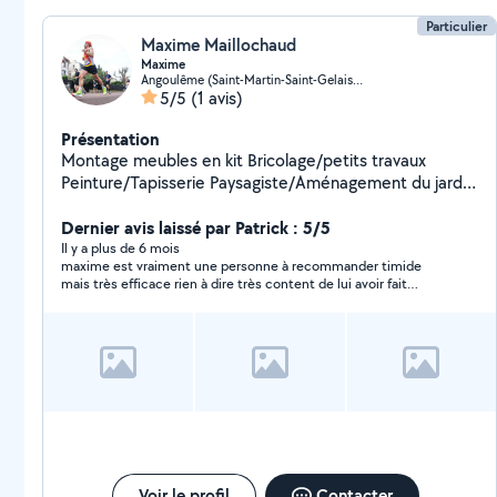
Particulier
Maxime Maillochaud
Maxime
Angoulême (Saint-Martin-Saint-Gelais-l'Anguienne)
5/5
(1 avis)
Présentation
Montage meubles en kit Bricolage/petits travaux
Peinture/Tapisserie Paysagiste/Aménagement du jardin
Jardinier Tonte de pelouse Taille de haies et d'arbustes
Évacuation déchets Déménagement Manutention
Dernier avis laissé par Patrick : 5/5
Lavage auto Livraison Transport de colis Homme de
Il y a plus de 6 mois
maxime est vraiment une personne à recommander timide
Ménage Aide à domicile Livraison de courses Garde
mais très efficace rien à dire très content de lui avoir fait
chien Garde animaux Home sitting Gardiennage Baby
confiance
sitting Aide aux devoirs Cours de maths Soutien
scolaire Assistance informatique Traduction
Voir le profil
Contacter