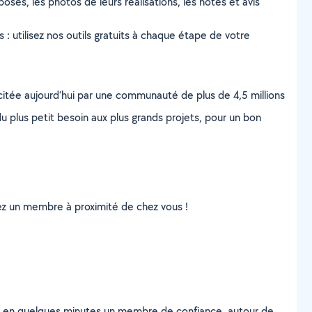
posés, les photos de leurs réalisations, les notes et avis
s : utilisez nos outils gratuits à chaque étape de votre
scitée aujourd’hui par une communauté de plus de 4,5 millions
u plus petit besoin aux plus grands projets, pour un bon
uvez un membre à proximité de chez vous !
z en quelques minutes un membre de confiance, autour de