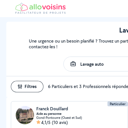
La
Une urgence ou un besoin planifié ? Trouvez un parti
contactez-les !
Filtres
6 Particuliers et 3 Professionnels répond
Particulier
Franck Douillard
Aide au personne
Gond-Pontouvre (Ouest et Sud)
4,1/5
(10 avis)