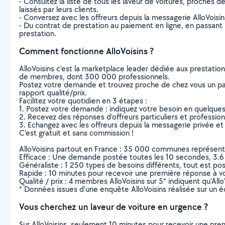
- Consultez la liste de tous les laveur de voitures, proches d
laissés par leurs clients.
- Conversez avec les offreurs depuis la messagerie AlloVoisi
- Du contrat de prestation au paiement en ligne, en passant pa
prestation.
Comment fonctionne AlloVoisins ?
AlloVoisins c’est la marketplace leader dédiée aux prestatio
de membres, dont 300 000 professionnels.
Postez votre demande et trouvez proche de chez vous un parti
rapport qualité/prix.
Facilitez votre quotidien en 3 étapes :
1. Postez votre demande : indiquez votre besoin en quelque
2. Recevez des réponses d’offreurs particuliers et professio
3. Echangez avec les offreurs depuis la messagerie privée et 
C’est gratuit et sans commission !
AlloVoisins partout en France : 35 000 communes représentées 
Efficace : Une demande postée toutes les 10 secondes, 3.6
Généraliste : 1 250 types de besoins différents, tout est poss
Rapide : 10 minutes pour recevoir une première réponse à 
Qualité / prix : 4 membres AlloVoisins sur 5* indiquent qu’All
* Données issues d’une enquête AlloVoisins réalisée sur un é
Vous cherchez un laveur de voiture en urgence ?
Sur AlloVoisins, seulement 10 minutes pour recevoir une p