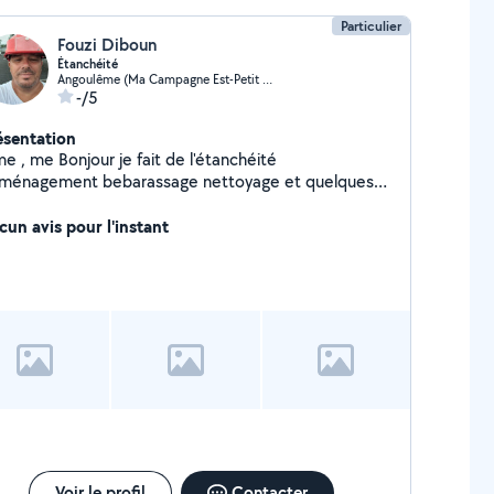
Particulier
Fouzi Diboun
Étanchéité
Angoulême (Ma Campagne Est-Petit Fresquet)
-/5
ésentation
njour je fait de l'étanchéité
ménagement bebarassage nettoyage et quelques
icolage
cun avis pour l'instant
Voir le profil
Contacter