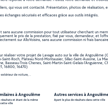
ers, qui vous ont contacté. Présentation, photos de réalisation, exp
s échanges sécurisés et efficaces grâce aux outils intégrés.
et sans aucune commission pour tout utilisateur cherchant un membre
uement le prix de la prestation, fixé par vous, demandeur, et l’offr
rectement sur AlloVoisins, sans aucune commission ni frais bancaire
pour réaliser votre projet de Lavage auto sur la ville de Angoulême
-Saint-Roch, Plateau Nord-Montausier, Sillac-Saint-Ausone, La Mad
 Basseau-Trois Chenes, Saint-Martin-Saint-Gelais-l'Anguienne, 
1, 16800, 16470)
xtérieur de voiture, ..
imilaires à Angoulême
Autres services à Angoulêm
e résultats et étant de la même
Ayant le plus de résultats dans cette ville
cette ville