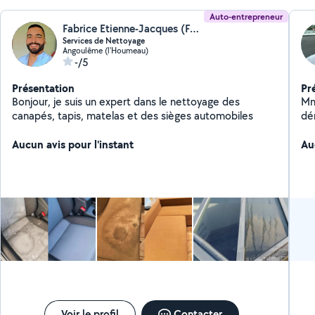
Auto-entrepreneur
Fabrice Etienne-Jacques (FABRICE ETIENNE-JACQUES)
Services de Nettoyage
Angoulême (l'Houmeau)
-/5
Présentation
Pr
Bonjour, je suis un expert dans le nettoyage des
Mme , me Bo
canapés, tapis, matelas et des sièges automobiles
dé
br
Aucun avis pour l'instant
Au
Voir le profil
Contacter