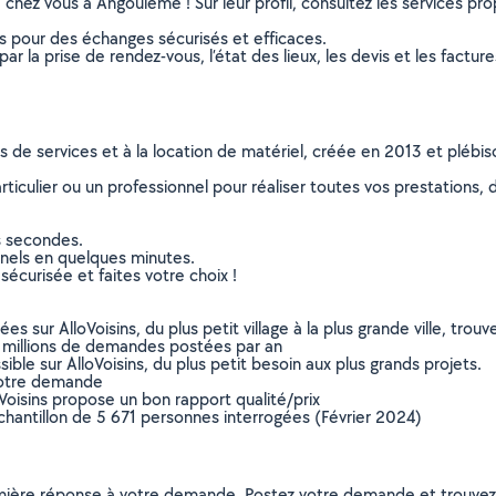
e chez vous à Angoulême ! Sur leur profil, consultez les services pro
ns pour des échanges sécurisés et efficaces.
r la prise de rendez-vous, l’état des lieux, les devis et les facture
ns de services et à la location de matériel, créée en 2013 et plébi
culier ou un professionnel pour réaliser toutes vos prestations, d
s secondes.
nnels en quelques minutes.
sécurisée et faites votre choix !
sur AlloVoisins, du plus petit village à la plus grande ville, tro
 millions de demandes postées par an
ible sur AlloVoisins, du plus petit besoin aux plus grands projets.
votre demande
oVoisins propose un bon rapport qualité/prix
chantillon de 5 671 personnes interrogées (Février 2024)
remière réponse à votre demande. Postez votre demande et trouve