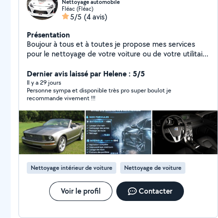
Nettoyage automobile
Fléac (Fléac)
5/5
(4 avis)
Présentation
Boujour à tous et à toutes je propose mes services
pour le nettoyage de votre voiture ou de votre utilitaire
intérieur comme extérieur. Pour plus de
renseignements laissez moi un message ou vos
Dernier avis laissé par Helene : 5/5
coordonnées je vous recontacterais Tél : 0638300030
Il y a 29 jours
Personne sympa et disponible très pro super boulot je
recommande vivement !!!
Nettoyage intérieur de voiture
Nettoyage de voiture
Voir le profil
Contacter