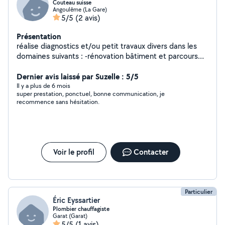
Couteau suisse
Angoulême (La Gare)
5/5
(2 avis)
Présentation
réalise diagnostics et/ou petit travaux divers dans les
domaines suivants : -rénovation bâtiment et parcours
professionnel dans : -mécanique électricité électronique
hydraulique pneumatique sur auto moto vélo bateau
Dernier avis laissé par Suzelle : 5/5
engins tp agricole également soudure , réparation
Il y a plus de 6 mois
super prestation, ponctuel, bonne communication, je
outillage , affûtage divers ,réparation électroménager, hi
recommence sans hésitation.
fi, jouet, objet. Travail des composites. Fibre de verre ,
carbone , kevlar. Réparation faisceau électrique auto
moto. -tonte et débroussaillage sans ramassage -
transport colis , débarras gravats
Voir le profil
Contacter
Particulier
Éric Eyssartier
Plombier chauffagiste
Garat (Garat)
5/5
(1 avis)