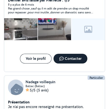
Dernier avis laissé par Pierrette : 1/5
Il y a plus de 6 mois
Pas grand chose ,sauf qu il m adit de prendre un drap mouillé
pour repasser ,pour moi inutile ,donner un dianostic sans savoir
vu l produit je trouve léger sa réponse
Voir le profil
Contacter
Particulier
Nadege voillequin
Balzac (Balzac)
5/5
(5 avis)
Présentation
Je n'ai pas encore renseigné ma présentation.