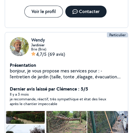
Voir le profil
Contacter
Particulier
Wendy
Jardinier
Brie (Brie)
4,7/5
(69 avis)
Présentation
bonjour, je vous propose mes services pour : -
l'entretien de jardin (taille, tonte ,élagage, évacuation
de gravats et branchages) -pose de panneaux rigides
demoussage de toiture -petit bricolage -petite peinture
Dernier avis laissé par Clémence : 5/5
n'hésitez pas à me contacter
Il y a 3 mois
je recommande, réactif, très sympathique et état des lieux
après le chantier impeccable