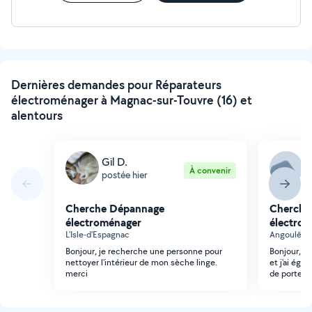
Dernières demandes pour Réparateurs
électroménager à Magnac-sur-Touvre (16) et
alentours
Gil D.
M
À convenir
postée hier
p
Cherche Dépannage
Cherche
électroménager
électro
L'Isle-d'Espagnac
Angoulême 
Bonjour, je recherche une personne pour
Bonjour, mo
nettoyer l'intérieur de mon sèche linge.
et j'ai ég
merci
de porte du