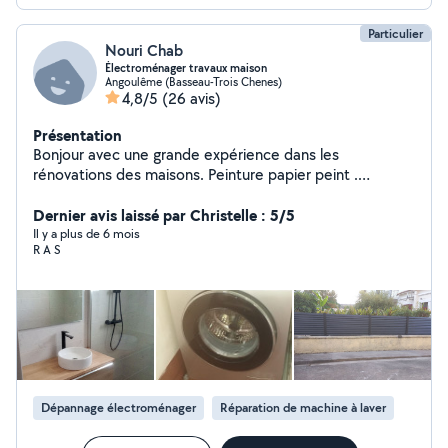
Particulier
Nouri Chab
Électroménager travaux maison
Angoulême (Basseau-Trois Chenes)
4,8/5
(26 avis)
Présentation
Bonjour avec une grande expérience dans les
rénovations des maisons. Peinture papier peint .
Tapisserie. Montage cuisine .carrelage.. de plus j était
technicien en électroménager. Frigo lave vaisselle lave
Dernier avis laissé par Christelle : 5/5
linges ...ect .
Il y a plus de 6 mois
R A S
Dépannage électroménager
Réparation de machine à laver