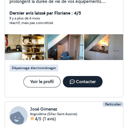
prolongent la durée de vie de vos équipements.
Titulaire d'un CAP de menuiserie, je peux vous assurer le
montage de mobilier, de fixations murales et beaucoup
Dernier avis laissé par Floriane : 4/5
d'interventions me sont accessibles en fonction de mon
Il y a plus de 6 mois
réactif, mais pas concrétisé
outillage. Disponible, je serai ravi de vous aider dans vos
projets.
Dépannage électroménager
Voir le profil
Contacter
Particulier
José Gimenez
Angoulême (Sillac-Saint-Ausone)
4/5
(1 avis)