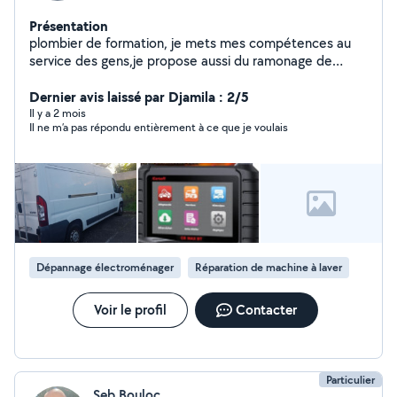
Présentation
plombier de formation, je mets mes compétences au
service des gens,je propose aussi du ramonage de
cheminée. Réparation de différents types d'appareils
électroménagers et électriques, jardinage, tapisserie. je
Dernier avis laissé par Djamila : 2/5
suis très sérieux, honnête et ponctuel. N'hésitez de me
Il y a 2 mois
Il ne m’a pas répondu entièrement à ce que je voulais
contacter.
Dépannage électroménager
Réparation de machine à laver
Voir le profil
Contacter
Particulier
Seb Bouloc