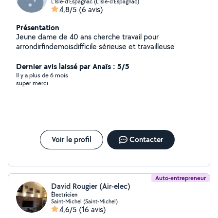
L'Isle-d'Espagnac (L'Isle-d'Espagnac)
4,8/5
(6 avis)
Présentation
Jeune dame de 40 ans cherche travail pour
arrondirfindemoisdifficile sérieuse et travailleuse
Dernier avis laissé par Anaïs : 5/5
Il y a plus de 6 mois
super merci
Voir le profil
Contacter
Auto-entrepreneur
David Rougier (Air-elec)
Électricien
Saint-Michel (Saint-Michel)
4,6/5
(16 avis)