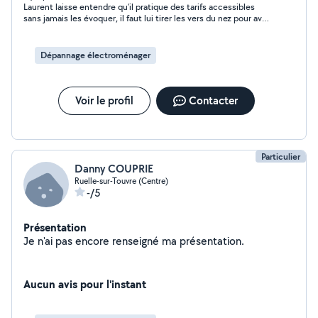
Laurent laisse entendre qu’il pratique des tarifs accessibles
sans jamais les évoquer, il faut lui tirer les vers du nez pour avoir
une réponse, 80€ de l’heure et encore tout dépend du
problème, j’avais pourtant bien préciser que je m’adressais à
Allo voisin parce que les tarifs d’un professionnel était trop
Dépannage électroménager
onéreux pour moi, effectivement, ce n’est pas là le tarif d’une
entreprise !!!!!!!!
Voir le profil
Contacter
Particulier
Danny COUPRIE
Ruelle-sur-Touvre (Centre)
-/5
Présentation
Je n'ai pas encore renseigné ma présentation.
Aucun avis pour l'instant