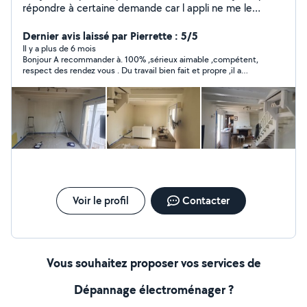
répondre à certaine demande car l appli ne me le
permet pas ou alors je dois rajouter des abonnements
mais n hésiter pas à me contactez
Dernier avis laissé par Pierrette : 5/5
Il y a plus de 6 mois
Bonjour A recommander à. 100% ,sérieux aimable ,compétent,
respect des rendez vous . Du travail bien fait et propre ,il a
redonné vie à ma centrale vapeur incorporée qui est des
années 90 .il a trouvé la pièce qui était cassée ,merci pierre je
vous recommanderais dans mes amis.
Voir le profil
Contacter
Vous souhaitez proposer vos services de
Dépannage électroménager ?