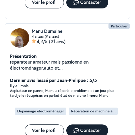
Voir le profil
Contacter
Particulier
Manu Dumaine
Pranzac (Pranzac)
4,2/5
(21 avis)
Présentation
réparateur amateur mais passionné en
électroménager,auto et
motoculture(tondeuse,débroussailleuse et autre) faite
appel a moi merci
Dernier avis laissé par Jean-Philippe : 5/5
Il y a 1 mois
Aspirateur en panne, Manu a réparé le problème et un jour plus
tard je le récupérais en parfait état de marche ! merci Manu
Dépannage électroménager
Réparation de machine à laver
Voir le profil
Contacter