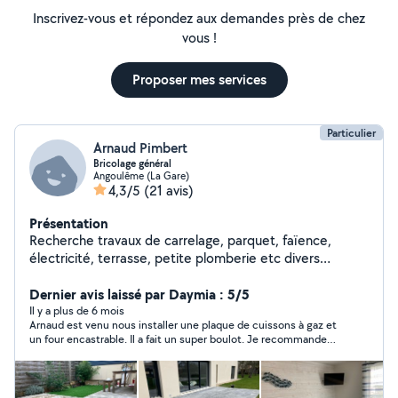
Inscrivez-vous et répondez aux demandes près de chez
vous !
Proposer mes services
Particulier
Arnaud Pimbert
Bricolage général
Angoulême (La Gare)
4,3/5
(21 avis)
Présentation
Recherche travaux de carrelage, parquet, faïence,
électricité, terrasse, petite plomberie etc divers
chantiers réalisés et plusieurs maisons personnelles
entièrement refaites par moi même Un échange
Dernier avis laissé par Daymia : 5/5
téléphonique ou une prise de contact n'engage à rien je
Il y a plus de 6 mois
Arnaud est venu nous installer une plaque de cuissons à gaz et
serai toujours disponible même pour un simple
un four encastrable. Il a fait un super boulot. Je recommande
renseignement Photos possible sur demande Bonne
+++
journée à vous Arnaud