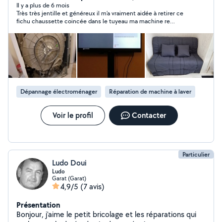
attentif et rigoureux, je prendrais à coeur les tâches que
Il y a plus de 6 mois
Très très jentille et généreux il m’a vraiment aidée à retirer ce
vous me confierez.
fichu chaussette coincée dans le tuyeau ma machine re
fonctionne à merveille franchement RAS très sympa je le
recommande les yeux fermés 👏🏾🙂
Dépannage électroménager
Réparation de machine à laver
Voir le profil
Contacter
Particulier
Ludo Doui
Ludo
Garat (Garat)
4,9/5
(7 avis)
Présentation
Bonjour, j'aime le petit bricolage et les réparations qui