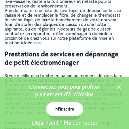
lave-vaisselle, reste à la fois onéreux et néfaste pour la
préservation de l’environnement.
Afin de réparer une fuite du lave-linge, de déboucher le lave-
vaisselle et de remplacer le filtre, de changer le thermostat
du sèche-linge, de faire le branchement de votre nouveau
four, d’installer des plaques de cuisson ou une hotte
aspirante, ou de régler les injecteurs de gaz de cuisson,
contactez un réparateur d’électroménager à domicile à
proximité de chez vous sur notre plateforme de mise en
relation AlloVoisins.
Prestations de services en dépannage
de petit électroménager
Si votre grille-pain tombe en panne au moment de vous faire
griller de bonnes tartines de pain, si votre cafetière ou votre
four micro-onde vous jouent de mauvais tours, à quoi bon
Connectez-vous pour profiter
vouloir les changer tout de suite ? Sur AlloVoisins, il existe un
pleinement d'AlloVoisins
habitant ou un professionnel, réparateur d’électroménager à
domicile, prêt à vous aider en cas de panne d’appareil
ménager. Rencontrez un voisin habitant près de chez vous et
confiez-lui vos pièces détachées pour un dépannage rapide.
M'inscrire
N’achetez plus, faites réparer !
Carte
Déjà inscrit ? Me connecter
Comment trouver un réparateur électroménager à
Magnac-sur-Touvre ?