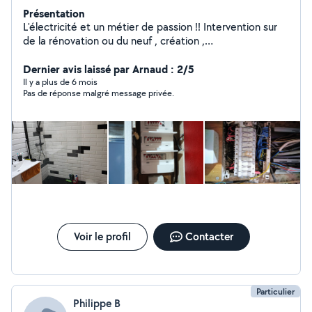
Présentation
L'électricité et un métier de passion !! Intervention sur
de la rénovation ou du neuf , création ,
domotique,dépannage ,je suis a votre service ! j
effectue également,de la plomberie, carrelage, faïence
Dernier avis laissé par Arnaud : 2/5
et divers travaux , multi services !! a votre écoute et
Il y a plus de 6 mois
Pas de réponse malgré message privée.
tâche de répondre au plus vite à vos demandes !!
Voir le profil
Contacter
Particulier
Philippe B