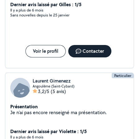
en cuisine je fais plein de plats et également des gros
Dernier avis laissé par Gilles : 1/5
plats style bourguignon couscous etc.. Alaise aussi en
Il y a plus de 6 mois
Sans nouvelles depuis le 25 janvier
ménage repasse.. J'adore les animaux
Voir le profil
Contacter
Particulier
Laurent Gimenezz
Angoulême (Saint-Cybard)
3,2/5
(5 avis)
Présentation
Je n'ai pas encore renseigné ma présentation.
Dernier avis laissé par Violette : 1/5
Il y a plus de 6 mois