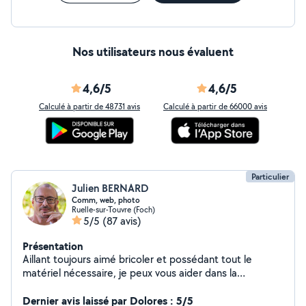
Nos utilisateurs nous évaluent
4,6/5
4,6/5
Calculé à partir de 48731 avis
Calculé à partir de 66000 avis
Particulier
Julien BERNARD
Comm, web, photo
Ruelle-sur-Touvre (Foch)
5/5
(87 avis)
Présentation
Aillant toujours aimé bricoler et possédant tout le
matériel nécessaire, je peux vous aider dans la
réalisation de menus bricolages, installation de meubles,
informatique, web ou tout autre selon vos besoins ...
Dernier avis laissé par Dolores : 5/5