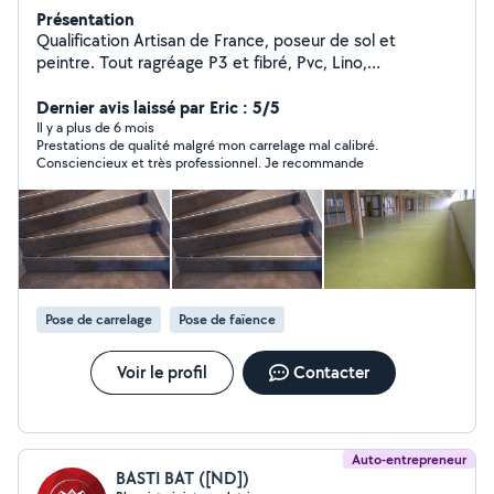
Présentation
Qualification Artisan de France, poseur de sol et
peintre. Tout ragréage P3 et fibré, Pvc, Lino,
caoutchouc, jonc de mer dalles clipsables, soudure à
chaud de joints sur Pvc, parquet stratifié, parquet collé,
Dernier avis laissé par Eric : 5/5
faience cuisine et salles de bain, carrelage. 35 ans
Il y a plus de 6 mois
Prestations de qualité malgré mon carrelage mal calibré.
d'expérience. Devis gratuit, disponible rapidement
Consciencieux et très professionnel. Je recommande
Pose de carrelage
Pose de faïence
Voir le profil
Contacter
Auto-entrepreneur
BASTI BAT ([ND])