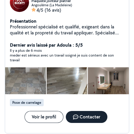
Plaquiste jointeur platrier
Angoulême (La Madeleine)
4/5
(16 avis)
Présentation
Professionnel spécialisé et qualifié, exigeant dans la
qualité et la propreté du travail appliquer. Spécialisé
dans la finition d'intérieur ( plâtrerie, peinture, carrelage,
parquet, etc..).
Dernier avis laissé par Adoula : 5/5
Il y a plus de 6 mois
meder est sérieux avec un travail soigné je suis content de son
travail
Pose de carrelage
Voir le profil
Contacter