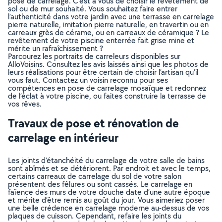
pose de carrelage. C’est à vous de choisir le revêtement de
sol ou de mur souhaité. Vous souhaitez faire entrer
l’authenticité dans votre jardin avec une terrasse en carrelage
pierre naturelle, imitation pierre naturelle, en travertin ou en
carreaux grès de cérame, ou en carreaux de céramique ? Le
revêtement de votre piscine enterrée fait grise mine et
mérite un rafraîchissement ?
Parcourez les portraits de carreleurs disponibles sur
AlloVoisins. Consultez les avis laissés ainsi que les photos de
leurs réalisations pour être certain de choisir l’artisan qu’il
vous faut. Contactez un voisin reconnu pour ses
compétences en pose de carrelage mosaïque et redonnez
de l’éclat à votre piscine, ou faites construire la terrasse de
vos rêves.
Travaux de pose et rénovation de
carrelage en intérieur
Les joints d’étanchéité du carrelage de votre salle de bains
sont abîmés et se détériorent. Par endroit et avec le temps,
certains carreaux de carrelage du sol de votre salon
présentent des fêlures ou sont cassés. Le carrelage en
faïence des murs de votre douche date d’une autre époque
et mérite d’être remis au goût du jour. Vous aimeriez poser
une belle crédence en carrelage moderne au-dessus de vos
plaques de cuisson. Cependant, refaire les joints du