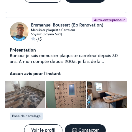
Auto-entrepreneur
Emmanuel Boussert (Eb Renovation)
Menuisier plaquiste Carreleur
Soyaux (Soyaux Sud)
-/5
Présentation
Bonjour je suis menuisier plaquiste carreleur depuis 30
ans. A mon compte depuis 2005, je fais de la
menuiserie intérieure extérieure bois et pvc plancher
dalle pvc parquet flottant toute menuiserie gros œuvre
Aucun avis pour l'instant
et ébénisterie. Travaux de plaquisterie aussi neuve et
rénovation. Carrelage intérieur extérieur neuf et
rénovation terrasse faience piscine dalles etc le tout
avec décennale.
Pose de carrelage
Voir le profil
Contacter