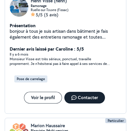
Henri Visse (henri)
Ramonage
Ruelle-sur-Touvre (Fissac)
5/5
(5 avis)
Présentation
bonjour à tous je suis artisan dans bâtiment je fais
également des entretiens ramonage et toutes
rénovation
Dernier avis laissé par Caroline : 5/5
Il y a 6 mois
Monsieur Visse est très sérieux, ponctuel, travaille
proprement. Je n'hésiterai pas à faire appel à ses services de
nouveau. Personne de confiance
Pose de carrelage
Voir le profil
Contacter
Particulier
Marion Haussaire
Plaquiste /Multi-services