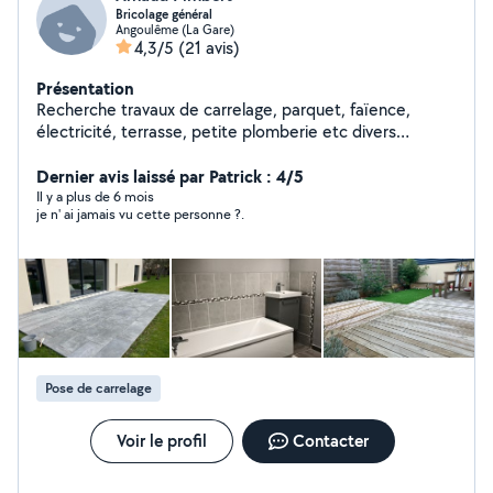
Bricolage général
Angoulême (La Gare)
4,3/5
(21 avis)
Présentation
Recherche travaux de carrelage, parquet, faïence,
électricité, terrasse, petite plomberie etc divers
chantiers réalisés et plusieurs maisons personnelles
entièrement refaites par moi même Un échange
Dernier avis laissé par Patrick : 4/5
téléphonique ou une prise de contact n'engage à rien je
Il y a plus de 6 mois
je n' ai jamais vu cette personne ?.
serai toujours disponible même pour un simple
renseignement Photos possible sur demande Bonne
journée à vous Arnaud
Pose de carrelage
Voir le profil
Contacter