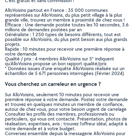
C’est gratuit et sans commission !
AlloVoisins partout en France : 35 000 communes
représentées sur AlloVoisins, du plus petit village à la plus
grande ville, trouvez un membre à proximité de chez vous !
Efficace : Une demande postée toutes les 10 secondes, 3.6
millions de demandes postées par an
Généraliste : 1 250 types de besoins différents, tout est
possible sur AlloVoisins, du plus petit besoin aux plus grands
projets.
Rapide : 10 minutes pour recevoir une première réponse à
votre demande
Qualité / prix : 4 membres AlloVoisins sur 5* indiquent
qu’AlloVoisins propose un bon rapport qualité/prix
* Données issues d’une enquête AlloVoisins réalisée sur un
échantillon de 5 671 personnes interrogées (Février 2024)
Vous cherchez un carreleur en urgence ?
Sur AlloVoisins, seulement 10 minutes pour recevoir une
première réponse à votre demande. Postez votre demande
et trouvez en quelques minutes un membre de confiance,
autour de chez vous, pour votre besoin urgent de carrelage
Consultez les profils des membres, professionnels ou
particuliers, qui vous ont contacté. Présentation, photos de
réalisation, expertises, avis : trouvez l'offreur idéal, adapté à
votre demande et à votre budget.
Conversez ensemble depuis la messagerie AlloVoisins pour