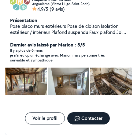
Angoulême (Victor Hugo-Saint-Roch)
4,9/5
(9 avis)
Présentation
Pose placo murs extérieurs Pose de cloison Isolation
extérieur / intérieur Plafond suspendu Faux plafond Joint
à placo Peinture Multi services : - bricolage - pose de sol
- pose de cuisine - pose de panneaux photovoltaïques -
Dernier avis laissé par Marion : 5/5
électricité
Il y a plus de 6 mois
je n'ai eu qu'un échange avec Marion mais personne très
serviable et sympathique
Voir le profil
Contacter