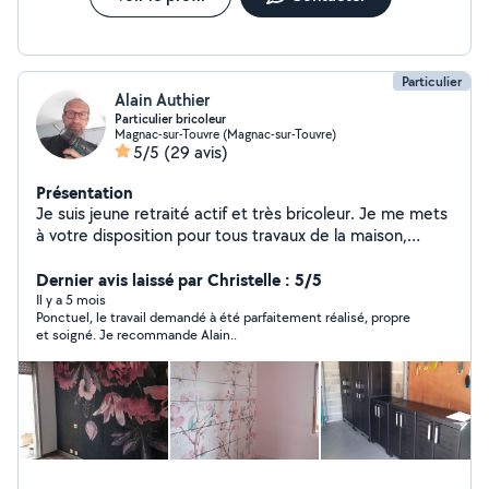
Particulier
Alain Authier
Particulier bricoleur
Magnac-sur-Touvre (Magnac-sur-Touvre)
5/5
(29 avis)
Présentation
Je suis jeune retraité actif et très bricoleur. Je me mets
à votre disposition pour tous travaux de la maison,
rénovation. J'effectue peinture mural et plafond. Je
pose revêtement mural et sol.
Dernier avis laissé par Christelle : 5/5
Il y a 5 mois
Ponctuel, le travail demandé à été parfaitement réalisé, propre
et soigné. Je recommande Alain..