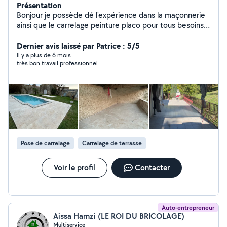
Présentation
Bonjour je possède dé l'expérience dans la maçonnerie
ainsi que le carrelage peinture placo pour tous besoins
particuliers n'hésitez pas à me contacter, je possède
aussi un camion avec une pour répondre aux maximum
Dernier avis laissé par Patrice : 5/5
au besoin.
Il y a plus de 6 mois
très bon travail professionnel
Pose de carrelage
Carrelage de terrasse
Voir le profil
Contacter
Auto-entrepreneur
Aissa Hamzi (LE ROI DU BRICOLAGE)
Multiservice