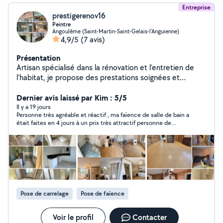
Entreprise
prestigerenov16
Peintre
Angoulême (Saint-Martin-Saint-Gelais-l'Anguienne)
4,9/5
(7 avis)
Présentation
Artisan spécialisé dans la rénovation et l'entretien de
l'habitat, je propose des prestations soignées et
adaptées à vos besoins. J'interviens pour : * rénovation
intérieure (peinture, placo, sols) * travaux extérieurs et
Dernier avis laissé par Kim : 5/5
façades * nettoyage haute pression (terrasses, dallages,
Il y a 19 jours
Personne très agréable et réactif , ma faïence de salle de bain a
murs) * petits travaux et finitions Travail sérieux, propre
était faites en 4 jours à un prix très attractif personne de
et soigné, avec respect des délais et communication
confiance je recommande à 100% et je re ferais affaire pour
simple. Intervention : Angoulême et alentours Devis
d’autre travaux les yeux fermé
rapide et gratuit sur demande - plâtrerie * placo * murs *
plafonds * peinture * rénovation intérieure * revêtement
de sol * faux plafond * bandes à joints * parquet *
carrelage
Pose de carrelage
Pose de faïence
Voir le profil
Contacter