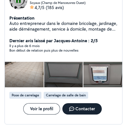
Soyaux (Champ de Manoeuvres Ouest)
4,7/5
(185 avis)
Présentation
Auto entrepreneur dans le domaine bricolage, jardinage,
aide déménagement, service à domicile, montage de
meubles, nettoyage et dans tous les travaux.(petits
travaux de maçonnerie, terrassement, peinture)
Dernier avis laissé par Jacques-Antoine : 2/5
N'hésitez pas à me contacter Cordialement
Il y a plus de 6 mois
Bon début de relation puis plus de nouvelles
Pose de carrelage
Carrelage de salle de bain
Voir le profil
Contacter