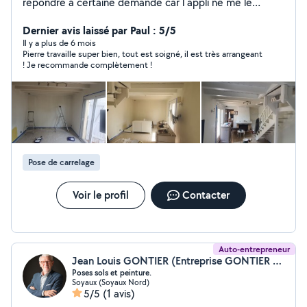
répondre à certaine demande car l appli ne me le
permet pas ou alors je dois rajouter des abonnements
mais n hésiter pas à me contactez
Dernier avis laissé par Paul : 5/5
Il y a plus de 6 mois
Pierre travaille super bien, tout est soigné, il est très arrangeant
! Je recommande complètement !
Pose de carrelage
Voir le profil
Contacter
Auto-entrepreneur
Jean Louis GONTIER (Entreprise GONTIER JEAN LOUIS)
Poses sols et peinture.
Soyaux (Soyaux Nord)
5/5
(1 avis)