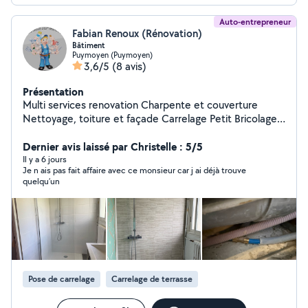
Auto-entrepreneur
Fabian Renoux (Rénovation)
Bâtiment
Puymoyen (Puymoyen)
3,6/5
(8 avis)
Présentation
Multi services renovation Charpente et couverture
Nettoyage, toiture et façade Carrelage Petit Bricolage
Petite maçonnerie Débouchage Wc , évier lavabo
Robinetterie Modification arrivée + évacuation d'eau
Dernier avis laissé par Christelle : 5/5
Remplacement cumul Pose lavabo , évier , wc
Il y a 6 jours
Je n ais pas fait affaire avec ce monsieur car j ai déjà trouve
Réparation et recherche de fuites Remplacement
quelqu’un
chaudière , radiateurs Pose de wc suspendu paroi de
douche, évier, lavabo, robinetterie Dépannage rapide
Devis et déplacement gratuit
Pose de carrelage
Carrelage de terrasse