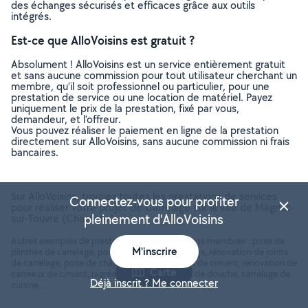
des échanges sécurisés et efficaces grâce aux outils
intégrés.
Est-ce que AlloVoisins est gratuit ?
Absolument ! AlloVoisins est un service entièrement gratuit
et sans aucune commission pour tout utilisateur cherchant un
membre, qu’il soit professionnel ou particulier, pour une
prestation de service ou une location de matériel. Payez
uniquement le prix de la prestation, fixé par vous,
demandeur, et l’offreur.
Vous pouvez réaliser le paiement en ligne de la prestation
directement sur AlloVoisins, sans aucune commission ni frais
bancaires.
Sur AlloVoisins, trouvez toutes les prestations de services
Connectez-vous pour profiter
pour réaliser votre projet de Carrelage sur la ville de Magnac-
pleinement d'AlloVoisins
sur-Touvre (Charente)
Autres exemples de prestations réalisées par nos membres : pose de
M'inscrire
plinthes de carrelage, pose de joints de carrelage, rénovation de joints
de carrelage, pose de chape, pose de carreaux de ciment, rénovation de
Carte
carreaux de ciment, ragréage de sol, carrelage de douche, carrelage de
Déjà inscrit ? Me connecter
cuisine, ..