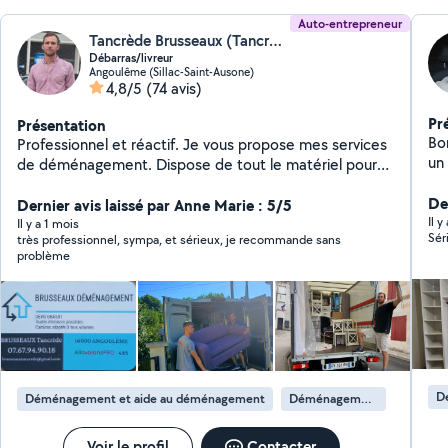
Auto-entrepreneur
Tancrède Brusseaux (Tancrède)
Débarras/livreur
Angoulême (Sillac-Saint-Ausone)
4,8/5
(74 avis)
Pr
Présentation
Bonjou
Professionnel et réactif. Je vous propose mes services
un peu bricoleur, J'
de déménagement. Dispose de tout le matériel pour
po
protéger vos affaires. Je peux faire des débarras
De
d'encombrants : garages / appartements... Ainsi que
Dernier avis laissé par Anne Marie : 5/5
Il y
des travaux de rénovation sur devis. Tarifs par
Il y a 1 mois
Sér
très professionnel, sympa, et sérieux, je recommande sans
téléphone au : zéro sept, 67 94 90 18 ou par message.
problème
Merci et à bientôt.
D
Déménagement et aide au déménagement
Déménagement de maison
Voir le profil
Contacter