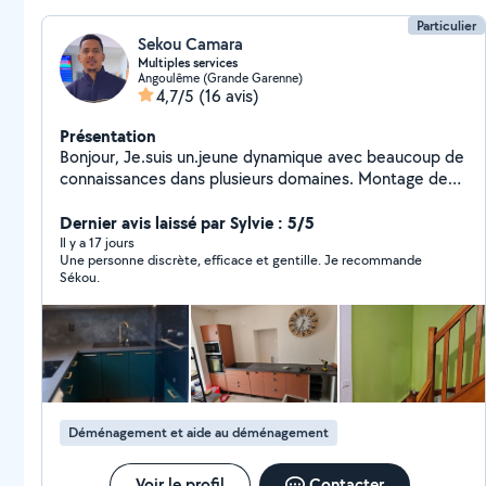
moments.
Particulier
Sekou Camara
Multiples services
Angoulême (Grande Garenne)
4,7/5
(16 avis)
Présentation
Bonjour, Je.suis un.jeune dynamique avec beaucoup de
connaissances dans plusieurs domaines. Montage de
meubles Fixation de télé Pose papier peint Montage
abri jardin Changement de serrure Déménagement
Dernier avis laissé par Sylvie : 5/5
Récupération de colis dans buts/conforama/castorama
Il y a 17 jours
Une personne discrète, efficace et gentille. Je recommande
etc....
Sékou.
Déménagement et aide au déménagement
Voir le profil
Contacter