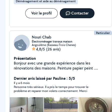
Déménagement et aide au déménagement
Voir le profil
Contacter
Particulier
Nouri Chab
Électroménager travaux maison
Angoulême (Basseau-Trois Chenes)
4,8/5
(26 avis)
Présentation
Bonjour avec une grande expérience dans les
rénovations des maisons. Peinture papier peint .
Tapisserie. Montage cuisine .carrelage.. de plus j était
technicien en électroménager. Frigo lave vaisselle lave
Dernier avis laissé par Pauline : 5/5
linges ...ect .
Il y a 6 mois
Personne très sérieux. Il a pris le temps pour trouver le
problème et reparer mon volets correctement. Merci