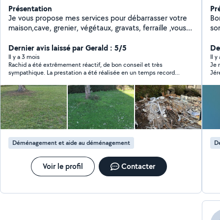
Présentation
Pr
Je vous propose mes services pour débarrasser votre
Bon
maison,cave, grenier, végétaux, gravats, ferraille ,vous
sont besoin
aider à déménager, démolition, évacuation,
pe
terrassement avec la Mini pelle.....
Dernier avis laissé par Gerald : 5/5
Der
Il y a 3 mois
Il y
Rachid a été extrêmement réactif, de bon conseil et très
Je 
sympathique. La prestation a été réalisée en un temps record.
Jé
Merci !
Déménagement et aide au déménagement
D
Voir le profil
Contacter