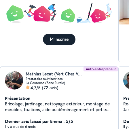
M'inscrire
Auto-entrepreneur
Mathias Lecat (Vert Chez Vous)
Prestataire multiservices
La Couronne (Zone Rurale)
4,7/5
(72 avis)
Présentation
Pr
Bricolage, jardinage, nettoyage extérieur, montage de
Re
meubles, fixations, aide au déménagement et petits
Jar
travaux. Travail sérieux et soigné, intervention rapide.
fa
Dernier avis laissé par Emma : 5/5
De
Il y a plus de 6 mois
Il y