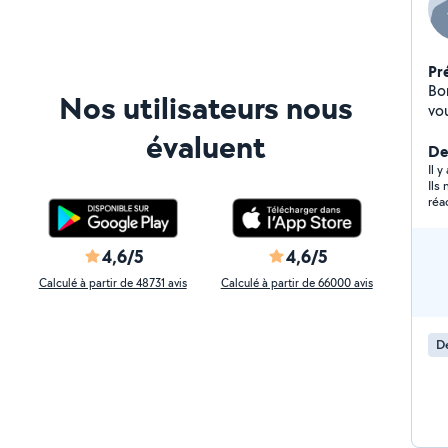
Pr
Bon
Nos utilisateurs nous
vo
ma
évaluent
vo
Der
re
Il y
Ils
aime l
réa
d'
Mer
pa
4,6/5
4,6/5
Calculé à partir de 48731 avis
Calculé à partir de 66000 avis
D