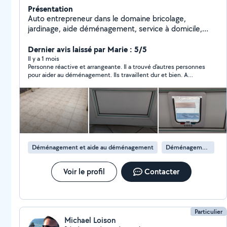
Présentation
Auto entrepreneur dans le domaine bricolage,
jardinage, aide déménagement, service à domicile,
montage de meubles, nettoyage et dans tous les
travaux.(petits travaux de maçonnerie, terrassement,
Dernier avis laissé par Marie : 5/5
peinture) N'hésitez pas à me contacter Cordialement
Il y a 1 mois
Personne réactive et arrangeante. Il a trouvé d'autres personnes
pour aider au déménagement. Ils travaillent dur et bien. A
recommander !
Déménagement et aide au déménagement
Déménagement de maison
Voir le profil
Contacter
Particulier
Michael Loison