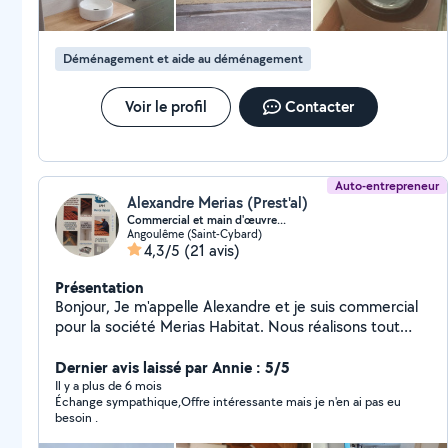
Déménagement et aide au déménagement
Voir le profil
Contacter
Auto-entrepreneur
Alexandre Merias (Prest'al)
Commercial et main d'œuvre...
Angoulême (Saint-Cybard)
4,3/5
(21 avis)
Présentation
Bonjour, Je m'appelle Alexandre et je suis commercial
pour la société Merias Habitat. Nous réalisons tout
type de couverture, ainsi que le traitement du bois, le
démoussage de toiture, l'isolation, la ventilation et le
Dernier avis laissé par Annie : 5/5
placoplâtre. N'hésitez pas à me contacter pour tout
Il y a plus de 6 mois
Échange sympathique,Offre intéressante mais je n'en ai pas eu
type de projet. Nous saurons vous apporter les
besoin .
meilleurs prestataires dans le cas où nous ne
maîtriserions pas un domaine en particulier.