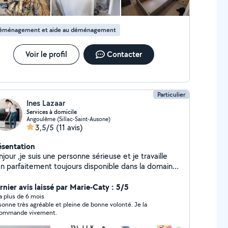
éménagement et aide au déménagement
Voir le profil
Contacter
Particulier
Ines Lazaar
Services à domicile
Angoulême (Sillac-Saint-Ausone)
3,5/5
(11 avis)
ésentation
jour ,je suis une personne sérieuse et je travaille
parfaitement toujours disponible dans la domaine
nage, repassage, déménagement, l'agriculture et en
s service de personne âgée et garde les enfants ....
rnier avis laissé par Marie-Caty : 5/5
y a plus de 6 mois
sonne très agréable et pleine de bonne volonté. Je la
ommande vivement.