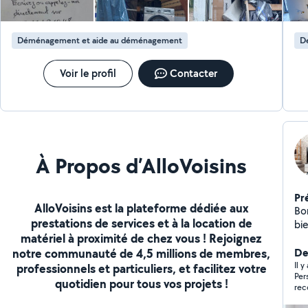
ou autres dont vous voulez sortir, --/ Besoin de charger
ou décharger un camion N'hésitez pas à me contacter
pour tout vos besoins merci à vous, vous pouvez
Déménagement et aide au déménagement
D
également me joindre sur le zéro sept 66 48 10 48 si
toutefois vous n'avez pas eu de réponse de ma part
Voir le profil
Contacter
À Propos d’AlloVoisins
Pr
AlloVoisins est la plateforme dédiée aux
Bon
prestations de services et à la location de
bien 
matériel à proximité de chez vous ! Rejoignez
mé
notre communauté de 4,5 millions de membres,
plu
De
Il 
professionnels et particuliers, et facilitez votre
Per
quotidien pour tous vos projets !
rec