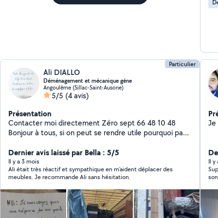
D
Particulier
Ali DIALLO
Déménagement et mécanique géne
Angoulême (Sillac-Saint-Ausone)
5/5
(4 avis)
Présentation
Pr
Contacter moi directement Zéro sept 66 48 10 48
Bonjour à tous, si on peut se rendre utile pourquoi pas
et j'suis un particulier -- / Je vous propose mes services
pour l'entretien voiture ( vidange, avec filtre
Dernier avis laissé par Bella : 5/5
Der
...),changement des pièces ( triangle, bras , joints
Il y a 3 mois
Il y
Ali était très réactif et sympathique en m’aident déplacer des
Sup
,plaquettes, disques etc...) -- / Vous avez besoin d'un
meubles. Je recommande Ali sans hésitation.
son
coup de main pour un déménagement ou aide de
pas
déménagement ou déplacement des meubles etc -- /
Pour tondre votre gazon ou tailler une haie sans oublier
si vous disposez les matériels, --/ Vous avez des gravas