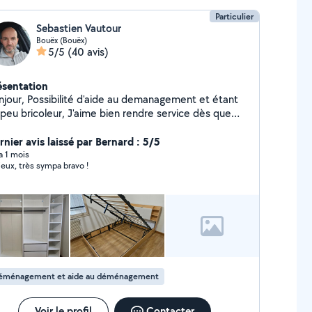
Particulier
Sebastien Vautour
Bouëx (Bouëx)
5/5
(40 avis)
ésentation
r, Possibilité d'aide au demanagement et étant
aime bien rendre service dès que
ssible et le contact avec des personnes.
rnier avis laissé par Bernard : 5/5
 a 1 mois
ieux, très sympa bravo !
éménagement et aide au déménagement
Voir le profil
Contacter