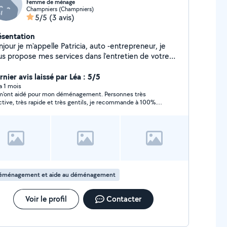
Femme de ménage
Champniers (Champniers)
5/5
(3 avis)
ésentation
jour je m'appelle Patricia, auto -entrepreneur, je
us propose mes services dans l'entretien de votre
isons, repassage, ainsi que tout autres petit services
us avez besoin de courses ou de vous rendre à un
nier avis laissé par Léa : 5/5
ndez-vous médical. Je suis dynamique , discrète et
 a 1 mois
 m’ont aidé pour mon déménagement. Personnes très
e travail bien fait Si vous avez besoin de plus
ctive, très rapide et très gentils, je recommande à 100%.
informations, n'hésitez pas à me contacter pour en
ci beaucoup encore une fois
rler ensemble.
éménagement et aide au déménagement
Voir le profil
Contacter