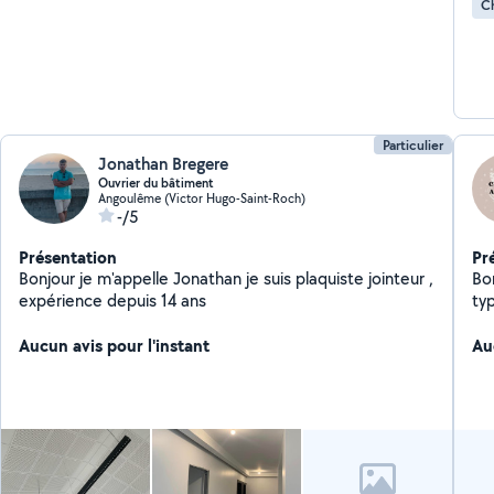
Ch
Particulier
Jonathan Bregere
Ouvrier du bâtiment
Angoulême (Victor Hugo-Saint-Roch)
-/5
Présentation
Pr
Bonjour je m'appelle Jonathan je suis plaquiste jointeur ,
Bonjour, Je vous 
expérience depuis 14 ans
types 
véh
Aucun avis pour l'instant
ja
Au
etc. J'utilise mon Karc
inj
me
un