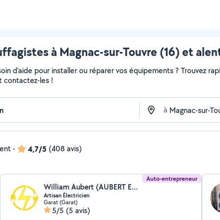
ffagistes à Magnac-sur-Touvre (16) et alen
in d'aide pour installer ou réparer vos équipements ? Trouvez rapi
t contactez-les !
à
dent
-
4,7/5
(408 avis)
Auto-entrepreneur
William Aubert (AUBERT EVO)
Artisan Électricien
Garat (Garat)
5/5
(5 avis)