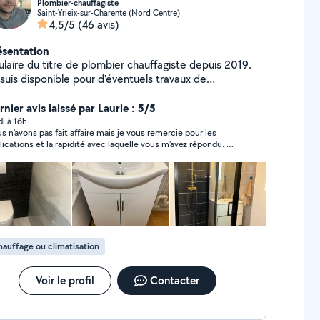
Plombier-chauffagiste
Saint-Yrieix-sur-Charente (Nord Centre)
4,5/5
(46 avis)
ésentation
ulaire du titre de plombier chauffagiste depuis 2019.
 suis disponible pour d'éventuels travaux de
omberie et de chauffage.
nier avis laissé par Laurie : 5/5
di à 16h
s n'avons pas fait affaire mais je vous remercie pour les
lications et la rapidité avec laquelle vous m'avez répondu. Je
ommande sans hésiter. Très sérieux
auffage ou climatisation
Voir le profil
Contacter