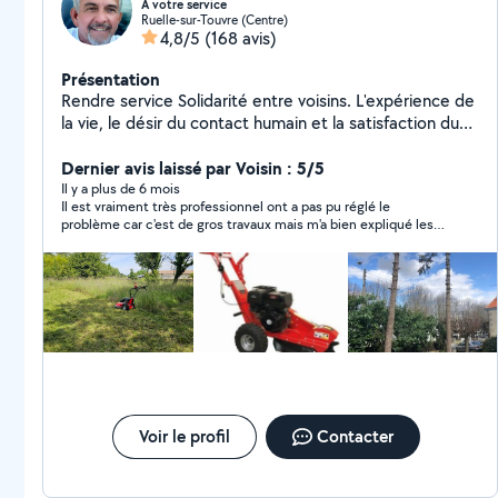
A votre service
Ruelle-sur-Touvre (Centre)
4,8/5
(168 avis)
Présentation
Rendre service Solidarité entre voisins. L'expérience de
la vie, le désir du contact humain et la satisfaction du
voisin qui fait appel à moi. Rendre service ne veut pas
dire gratuité.....
Dernier avis laissé par Voisin : 5/5
Il y a plus de 6 mois
Il est vraiment très professionnel ont a pas pu réglé le
problème car c'est de gros travaux mais m'a bien expliqué les
marches à suivre et ma conseiller et appris plein de choses
utiles pour les prochains problème. Je vous ke recommande
Voir le profil
Contacter