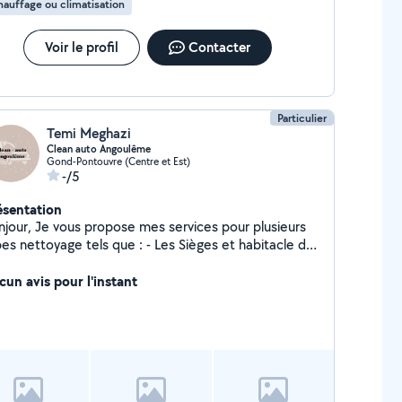
auffage ou climatisation
Voir le profil
Contacter
Particulier
Temi Meghazi
Clean auto Angoulême
Gond-Pontouvre (Centre et Est)
-/5
ésentation
propose mes services pour plusieurs
nettoyage tels que : - Les Sièges et habitacle du
icule en cuir ou en tissu - Un nettoyage du
unissement des phares - Tapis - Matelas - Canapés,
cun avis pour l'instant
her nettoyeur
ecteur/extracteur ainsi que les produits adaptés. Je
 déplace à votre domicile autour d'Angoulême dans
 rayon de 40 km. N'hésitez pas à me contacter