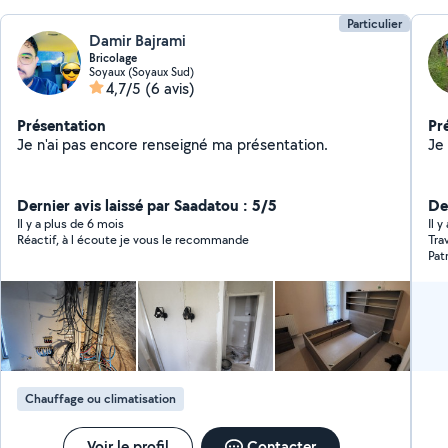
Particulier
Damir Bajrami
Bricolage
Soyaux (Soyaux Sud)
4,7/5
(6 avis)
Présentation
Pr
Je n'ai pas encore renseigné ma présentation.
Dernier avis laissé par Saadatou : 5/5
De
Il y a plus de 6 mois
Il y
Réactif, à l écoute je vous le recommande
Tra
Pat
sym
Chauffage ou climatisation
Voir le profil
Contacter