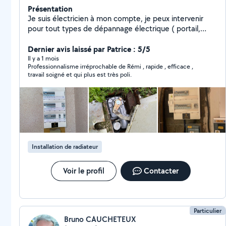
Présentation
Je suis électricien à mon compte, je peux intervenir
pour tout types de dépannage électrique ( portail,
VMC, tableau électrique, ect) Vous pouvez également
m'appeler pour un projet de modification ou rénovation
Dernier avis laissé par Patrice : 5/5
de votre installation électrique, je réalise des devis
Il y a 1 mois
Professionnalisme irréprochable de Rémi , rapide , efficace ,
gratuitement dans toute la Charente et rapidement !
travail soigné et qui plus est très poli.
Au plaisir de vous lire.
Installation de radiateur
Voir le profil
Contacter
Particulier
Bruno CAUCHETEUX