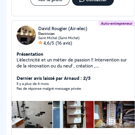
Auto-entrepreneur
David Rougier (Air-elec)
Électricien
Saint-Michel (Saint-Michel)
4,6/5
(16 avis)
Présentation
L'électricité et un métier de passion !! Intervention sur
de la rénovation ou du neuf , création ,
domotique,dépannage ,je suis a votre service ! j
effectue également,de la plomberie, carrelage, faïence
Dernier avis laissé par Arnaud : 2/5
et divers travaux , multi services !! a votre écoute et
Il y a plus de 6 mois
Pas de réponse malgré message privée.
tâche de répondre au plus vite à vos demandes !!