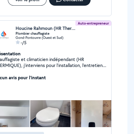
Auto-entrepreneur
Houcine Rahmoun (HR Thermique)
Plombier chauffagiste
Gond-Pontouvre (Ouest et Sud)
-/5
ésentation
auffagiste et climaticien indépendant (HR
RMIQUE), j'interviens pour l'installation, l'entretien
 le dépannage en chauffage, climatisation et
mberie. Travail soigné, réactif et à l'écoute, je
cun avis pour l'instant
opose des solutions adaptées à vos besoins et à
re budget. Devis gratuit.