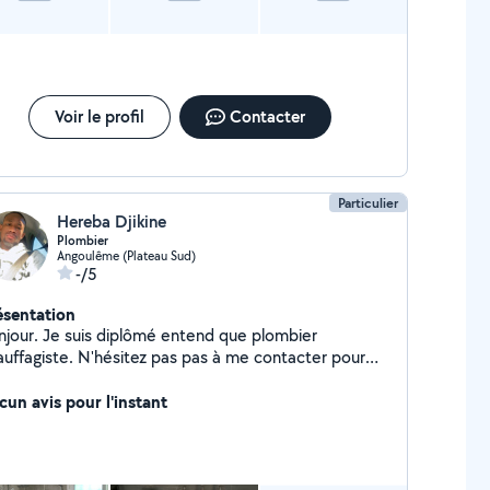
Voir le profil
Contacter
Particulier
Hereba Djikine
Plombier
Angoulême (Plateau Sud)
-/5
ésentation
njour. Je suis diplômé entend que plombier
auffagiste. N'hésitez pas pas à me contacter pour
t vos travaux et de petits bricoles
cun avis pour l'instant