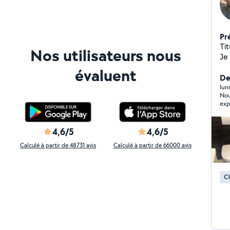
Pr
Tit
Nos utilisateurs nous
Je
pl
évaluent
Der
lun
Nou
exp
rec
4,6/5
4,6/5
Calculé à partir de 48731 avis
Calculé à partir de 66000 avis
Ch