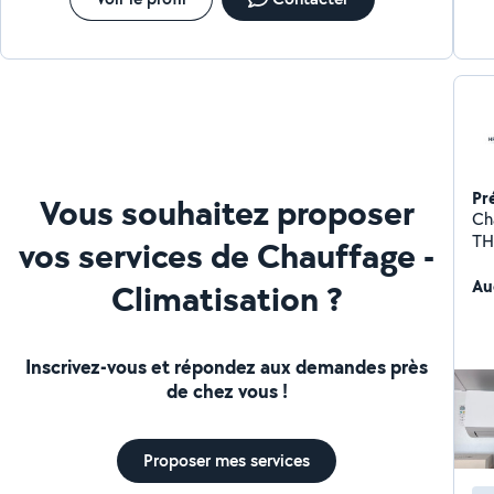
Pr
Vous souhaitez proposer
Ch
THE
vos services de Chauffage -
et
plo
Au
Climatisation ?
pr
vot
Inscrivez-vous et répondez aux demandes près
de chez vous !
Proposer mes services