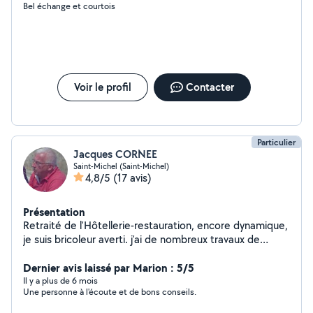
Bel échange et courtois
Voir le profil
Contacter
Particulier
Jacques CORNEE
Saint-Michel (Saint-Michel)
4,8/5
(17 avis)
Présentation
Retraité de l'Hôtellerie-restauration, encore dynamique,
je suis bricoleur averti. j'ai de nombreux travaux de
second œuvre à mon actif, avec photos disponibles.Je
visite d'abord le chantier et indique si je suis en mesure
Dernier avis laissé par Marion : 5/5
d'executer.
Il y a plus de 6 mois
Une personne à l'écoute et de bons conseils.