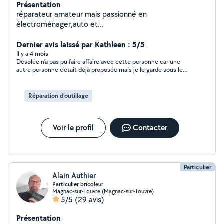
Présentation
réparateur amateur mais passionné en
électroménager,auto et
motoculture(tondeuse,débroussailleuse et autre) faite
appel a moi merci
Dernier avis laissé par Kathleen : 5/5
Il y a 4 mois
Désolée n'a pas pu faire affaire avec cette personne car une
autre personne c'était déjà proposée mais je le garde sous le
coude on ne sait jamais ☺
Réparation d’outillage
Voir le profil
Contacter
Particulier
Alain Authier
Particulier bricoleur
Magnac-sur-Touvre (Magnac-sur-Touvre)
5/5
(29 avis)
Présentation