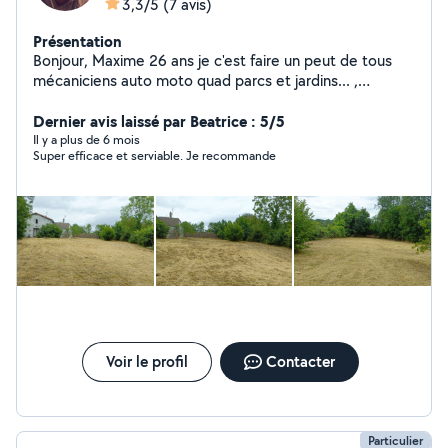
3,3/5
(7 avis)
Présentation
Bonjour, Maxime 26 ans je c'est faire un peut de tous
mécaniciens auto moto quad parcs et jardins... ,
chauffeur avec tous mes permis de conduire sauf le
transport en commun tonte débroussaillage bricolage
Dernier avis laissé par Beatrice : 5/5
en tous genres ne pas hésiter à me contacter Tonte
Il y a plus de 6 mois
Super efficace et serviable. Je recommande
Débroussaillage Location de matériel Dépannage a
domicile Récupération de matériels de jardin HS
Voir le profil
Contacter
Particulier