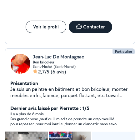
Voir le profil
Contacter
Particulier
Jean-Luc De Montagnac
Bon bricoleur
Saint-Michel (Saint-Michel)
2,7/5
(6 avis)
Présentation
Je suis un peintre en bâtiment et bon bricoleur, monter
meubles en kit,faïence, parquet flottant, etc travail
soigné et nettoyage fin chantier.
Dernier avis laissé par Pierrette : 1/5
Il y a plus de 6 mois
Pas grand chose ,sauf qu il m adit de prendre un drap mouillé
pour repasser ,pour moi inutile ,donner un dianostic sans savoir
vu l produit je trouve léger sa réponse