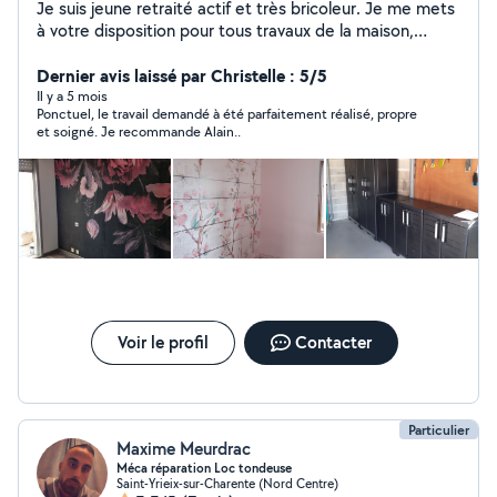
Je suis jeune retraité actif et très bricoleur. Je me mets
à votre disposition pour tous travaux de la maison,
rénovation. J'effectue peinture mural et plafond. Je
pose revêtement mural et sol.
Dernier avis laissé par Christelle : 5/5
Il y a 5 mois
Ponctuel, le travail demandé à été parfaitement réalisé, propre
et soigné. Je recommande Alain..
Voir le profil
Contacter
Particulier
Maxime Meurdrac
Méca réparation Loc tondeuse
Saint-Yrieix-sur-Charente (Nord Centre)