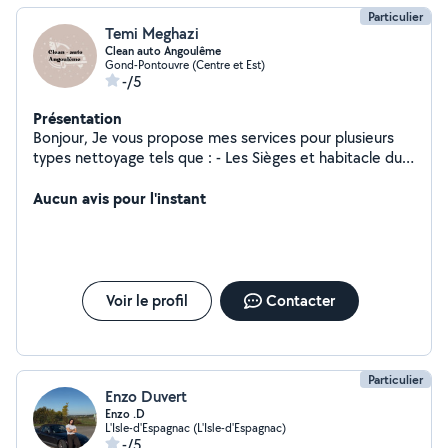
Particulier
Temi Meghazi
Clean auto Angoulême
Gond-Pontouvre (Centre et Est)
-/5
Présentation
Bonjour, Je vous propose mes services pour plusieurs
types nettoyage tels que : - Les Sièges et habitacle du
véhicule en cuir ou en tissu - Un nettoyage du
jaunissement des phares - Tapis - Matelas - Canapés,
Aucun avis pour l'instant
etc. J'utilise mon Karcher nettoyeur injecteur/extracteur
ainsi que les produits adaptés. Je me déplace à votre
domicile autour d'Angoulême dans un rayon de 40 km.
N'hésitez pas à me contacter
Voir le profil
Contacter
Particulier
Enzo Duvert
Enzo .D
L'Isle-d'Espagnac (L'Isle-d'Espagnac)
-/5