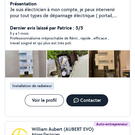
Présentation
Je suis électricien à mon compte, je peux intervenir
pour tout types de dépannage électrique ( portail,
VMC, tableau électrique, ect) Vous pouvez également
m'appeler pour un projet de modification ou rénovation
Dernier avis laissé par Patrice : 5/5
de votre installation électrique, je réalise des devis
Il y a 1 mois
Professionnalisme irréprochable de Rémi , rapide , efficace ,
gratuitement dans toute la Charente et rapidement ! Au
travail soigné et qui plus est très poli.
plaisir de vous lire.
Installation de radiateur
Voir le profil
Contacter
Auto-entrepreneur
William Aubert (AUBERT EVO)
Artisan Électricien