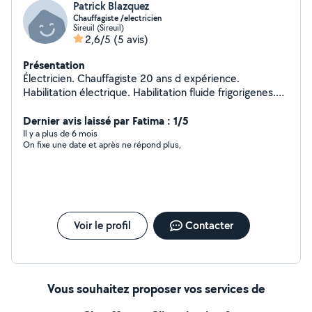
Patrick Blazquez
Chauffagiste /electricien
Sireuil (Sireuil)
2,6/5
(5 avis)
Présentation
Électricien. Chauffagiste 20 ans d expérience.
Habilitation électrique. Habilitation fluide frigorigenes.
Équiper du matériel pour une installation complète d
une clim.pose de pompe à chaleur. Entretien et
Dernier avis laissé par Fatima : 1/5
dépannage de vos chaudière et de vos pompe à
Il y a plus de 6 mois
On fixe une date et après ne répond plus,
chaleur.
Voir le profil
Contacter
Vous souhaitez proposer vos services de