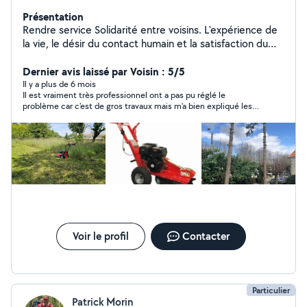
Présentation
Rendre service Solidarité entre voisins. L'expérience de
la vie, le désir du contact humain et la satisfaction du
voisin qui fait appel à moi. Rendre service ne veut pas
dire gratuité.....
Dernier avis laissé par Voisin : 5/5
Il y a plus de 6 mois
Il est vraiment très professionnel ont a pas pu réglé le
problème car c'est de gros travaux mais m'a bien expliqué les
marches à suivre et ma conseiller et appris plein de choses
utiles pour les prochains problème. Je vous ke recommande
Voir le profil
Contacter
Particulier
Patrick Morin