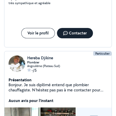
très sympathique et agréable
Voir le profil
Contacter
Particulier
Hereba Djikine
Plombier
Angoulême (Plateau Sud)
-/5
Présentation
Bonjour. Je suis diplômé entend que plombier
chauffagiste. N'hésitez pas pas à me contacter pour
tout vos travaux et de petits bricoles
Aucun avis pour l'instant