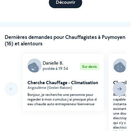
Découvrir
Dernières demandes pour Chauffagistes à Puymoyen
(16) et alentours
Danielle B.
M
Sur devis
postée à 19:54
p
Cherche Chauffage - Climatisation
Cherche 
Angoulême (Grelet-Rabion)
Angoulême
Bonjour, je recherche une personne pour
Bonjour, Je
regarder à mon cumulus j ai presque plus d
capable de
eau chaude auto entrepreneur bienvenue
instantané
existant d
une douche
électrique 
qui s'y co
électricité