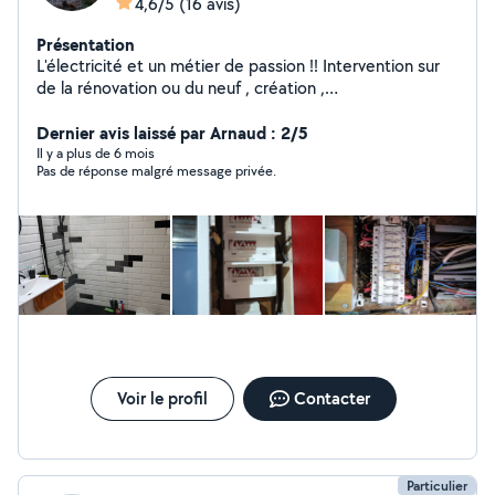
4,6/5
(16 avis)
Présentation
L'électricité et un métier de passion !! Intervention sur
de la rénovation ou du neuf , création ,
domotique,dépannage ,je suis a votre service ! j
effectue également,de la plomberie, carrelage, faïence
Dernier avis laissé par Arnaud : 2/5
et divers travaux , multi services !! a votre écoute et
Il y a plus de 6 mois
Pas de réponse malgré message privée.
tâche de répondre au plus vite à vos demandes !!
Voir le profil
Contacter
Particulier