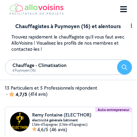
Chauffagistes à Puymoyen (16) et alentours
Trouvez rapidement le chauffagiste qu'il vous faut avec
AlloVoisins ! Visualisez les profils de nos membres et
contactez-les !
Chauffage - Climatisation
Reche
à Puymoyen (16)
13 Particuliers et 5 Professionnels répondent
-
4,7/5
(414 avis)
Auto-entrepreneur
Remy Fontaine (ELEC’THOR)
électricité générale bâtiment
L'Isle-d'Espagnac (L'Isle-d'Espagnac)
4,6/5
(46 avis)