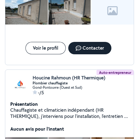
Voir le profil
Contacter
Auto-entrepreneur
Houcine Rahmoun (HR Thermique)
Plombier chauffagiste
Gond-Pontouvre (Ouest et Sud)
-/5
Présentation
Chauffagiste et climaticien indépendant (HR
THERMIQUE), j'interviens pour l'installation, l'entretien et
le dépannage en chauffage, climatisation et plomberie.
Travail soigné, réactif et à l'écoute, je propose des
Aucun avis pour l'instant
solutions adaptées à vos besoins et à votre budget.