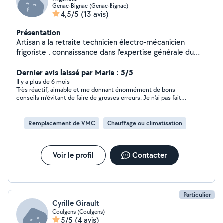
Genac-Bignac (Genac-Bignac)
4,5/5
(13 avis)
Présentation
Artisan a la retraite technicien électro-mécanicien
frigoriste . connaissance dans l'expertise générale du
bâtiment.
Dernier avis laissé par Marie : 5/5
Il y a plus de 6 mois
Très réactif, aimable et me donnant énormément de bons
conseils m'évitant de faire de grosses erreurs. Je n'ai pas fait
affaire avec JL mais j'aurais choisi de travailler avec lui si j'avais
poursuivi mon projet. Hautement recommandé. Merci Jean-
Loup!
Remplacement de VMC
Chauffage ou climatisation
Voir le profil
Contacter
Particulier
Cyrille Girault
Coulgens (Coulgens)
5/5
(4 avis)